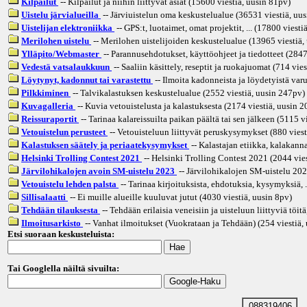
Kilpailut
-- Kilpailut ja niihin liittyvät asiat (15600 viestiä, uusin
81pv
)
Uistelu järvialueilla
-- Järviuistelun oma keskustelualue (36531 viestiä, uus
Uistelijan elektroniikka
-- GPS:t, luotaimet, omat projektit, ... (17800 viesti
Merilohen uistelu
-- Merilohen uistelijoiden keskustelualue (13965 viestiä,
Ylläpito/Webmaster
-- Parannusehdotukset, käyttöohjeet ja tiedotteet (2847
Vedestä vatsalaukkuun
-- Saaliin käsittely, reseptit ja ruokajuomat (714 vies
Löytynyt, kadonnut tai varastettu
-- Ilmoita kadonneista ja löydetyistä varu
Pilkkiminen
-- Talvikalastuksen keskustelualue (2552 viestiä, uusin
247pv
)
Kuvagalleria
-- Kuvia vetouistelusta ja kalastuksesta (2174 viestiä, uusin
2
Reissuraportit
-- Tarinaa kalareissuilta paikan päältä tai sen jälkeen (5115 v
Vetouistelun perusteet
-- Vetouisteluun liittyvät peruskysymykset (880 viest
Kalastuksen säätely ja periaatekysymykset
-- Kalastajan etiikka, kalakannat
Helsinki Trolling Contest 2021
-- Helsinki Trolling Contest 2021 (2044 vies
Järvilohikalojen avoin SM-uistelu 2023
-- Järvilohikalojen SM-uistelu 202
Vetouistelu lehden palsta
-- Tarinaa kirjoituksista, ehdotuksia, kysymyksiä, .
Sillisalaatti
-- Ei muille alueille kuuluvat jutut (4030 viestiä, uusin
8pv
)
Tehdään tilauksesta
-- Tehdään erilaisia veneisiin ja uisteluun liittyviä töitä
Ilmoitusarkisto
-- Vanhat ilmoitukset (Vuokrataan ja Tehdään) (254 viestiä,
Etsi suoraan keskusteluista:
Tai Googlella näiltä sivuilta:
088319406