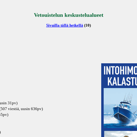
Vetouistelun keskustelualueet
Sivuilla tällä hetkellä
(10)
uusin
31pv
)
507 viestiä, uusin
636pv
)
55pv
)
)