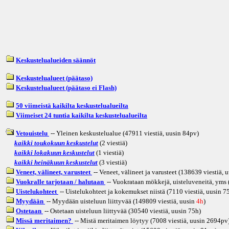
Keskustelualueiden säännöt
Keskustelualueet (päätaso)
Keskustelualueet (päätaso ei Flash)
50 viimeistä kaikilta keskustelualueilta
Viimeiset 24 tuntia kaikilta keskustelualueilta
Vetouistelu
-- Yleinen keskustelualue (47911 viestiä, uusin
84pv
)
kaikki toukokuun keskustelut
(2 viestiä)
kaikki lokakuun keskustelut
(1 viestiä)
kaikki heinäkuun keskustelut
(3 viestiä)
Veneet, välineet, varusteet
-- Veneet, välineet ja varusteet (138639 viestiä, 
Vuokralle tarjotaan / halutaan
-- Vuokrataan mökkejä, uisteluveneitä, yms (
Uistelukohteet
-- Uistelukohteet ja kokemukset niistä (7110 viestiä, uusin
7
Myydään
-- Myydään uisteluun liittyvää (149809 viestiä, uusin
4h
)
Ostetaan
-- Ostetaan uisteluun liittyvää (30540 viestiä, uusin
75h
)
Missä meritaimen?
-- Mistä meritaimen löytyy (7008 viestiä, uusin
2694pv