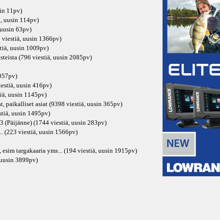
in
11pv
)
ä, uusin
114pv
)
 uusin
63pv
)
 viestiä, uusin
1366pv
)
tiä, uusin
1009pv
)
steista (796 viestiä, uusin
2085pv
)
057pv
)
iestiä, uusin
416pv
)
iä, uusin
1145pv
)
, paikalliset asiat (9398 viestiä, uusin
365pv
)
tiä, uusin
1495pv
)
3 (Päijänne) (1744 viestiä, uusin
283pv
)
.. (223 viestiä, uusin
1566pv
)
, esim targakaaria yms... (194 viestiä, uusin
1915pv
)
 uusin
3899pv
)