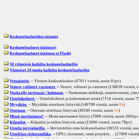
Keskustelualueiden säännöt
Keskustelualueet (päätaso)
Keskustelualueet (päätaso ei Flash)
50 viimeistä kaikilta keskustelualueilta
Viimeiset 24 tuntia kaikilta keskustelualueilta
Vetouistelu
-- Yleinen keskustelualue (47911 viestiä, uusin
81pv
)
Veneet, välineet, varusteet
-- Veneet, välineet ja varusteet (138639 viestiä, 
Vuokralle tarjotaan / halutaan
-- Vuokrataan mökkejä, uisteluveneitä, yms (
Uistelukohteet
-- Uistelukohteet ja kokemukset niistä (7110 viestiä, uusin
7
Myydään
-- Myydään uisteluun liittyvää (149799 viestiä, uusin
8h
)
Ostetaan
-- Ostetaan uisteluun liittyvää (30540 viestiä, uusin
9h
)
Missä meritaimen?
-- Mistä meritaimen löytyy (7008 viestiä, uusin
2691pv
Kilpailut
-- Kilpailut ja niihin liittyvät asiat (15600 viestiä, uusin
78pv
)
Uistelu järvialueilla
-- Järviuistelun oma keskustelualue (36531 viestiä, uus
Uistelijan elektroniikka
-- GPS:t, luotaimet, omat projektit, ... (17800 viesti