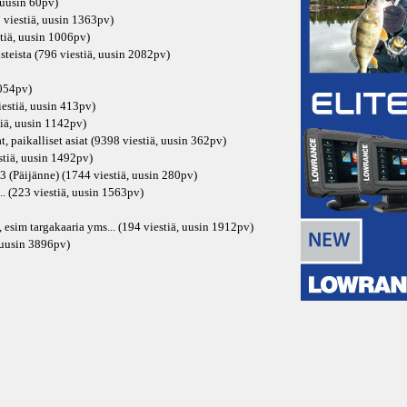
 uusin
60pv
)
 viestiä, uusin
1363pv
)
tiä, uusin
1006pv
)
steista (796 viestiä, uusin
2082pv
)
054pv
)
iestiä, uusin
413pv
)
iä, uusin
1142pv
)
, paikalliset asiat (9398 viestiä, uusin
362pv
)
tiä, uusin
1492pv
)
3 (Päijänne) (1744 viestiä, uusin
280pv
)
.. (223 viestiä, uusin
1563pv
)
, esim targakaaria yms... (194 viestiä, uusin
1912pv
)
 uusin
3896pv
)