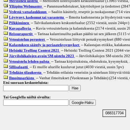
Merilohen uistelu
-- Merilohen uistelijoiden keskustelualue (13965 viestiä,
Ylläpito/Webmaster
-- Parannusehdotukset, käyttöohjeet ja tiedotteet (2847
Vedestä vatsalaukkuun
-- Saaliin käsittely, reseptit ja ruokajuomat (714 vies
Löytynyt, kadonnut tai varastettu
-- Ilmoita kadonneista ja löydetyistä varu
Pilkkiminen
-- Talvikalastuksen keskustelualue (2552 viestiä, uusin
244pv
)
Kuvagalleria
-- Kuvia vetouistelusta ja kalastuksesta (2174 viestiä, uusin
2
Reissuraportit
-- Tarinaa kalareissuilta paikan päältä tai sen jälkeen (5115 v
Vetouistelun perusteet
-- Vetouisteluun liittyvät peruskysymykset (880 viest
Kalastuksen säätely ja periaatekysymykset
-- Kalastajan etiikka, kalakannat
Helsinki Trolling Contest 2021
-- Helsinki Trolling Contest 2021 (2044 vies
Järvilohikalojen avoin SM-uistelu 2023
-- Järvilohikalojen SM-uistelu 202
Vetouistelu lehden palsta
-- Tarinaa kirjoituksista, ehdotuksia, kysymyksiä, .
Sillisalaatti
-- Ei muille alueille kuuluvat jutut (4030 viestiä, uusin
5pv
)
Tehdään tilauksesta
-- Tehdään erilaisia veneisiin ja uisteluun liittyviä töitä
Ilmoitusarkisto
-- Vanhat ilmoitukset (Vuokrataan ja Tehdään) (254 viestiä,
Etsi suoraan keskusteluista:
Tai Googlella näiltä sivuilta:
088317704