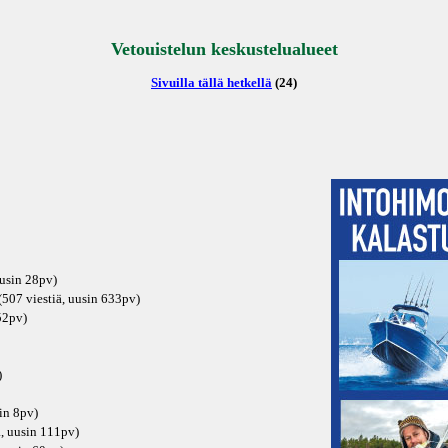
Vetouistelun keskustelualueet
Sivuilla tällä hetkellä
(24)
uusin
28pv
)
507 viestiä, uusin
633pv
)
52pv
)
)
in
8pv
)
ä, uusin
111pv
)