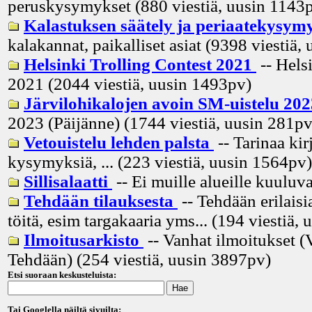
peruskysymykset (880 viestiä, uusin
1143
Kalastuksen säätely ja periaatekysym
kalakannat, paikalliset asiat (9398 viestiä, 
Helsinki Trolling Contest 2021
-- Hels
2021 (2044 viestiä, uusin
1493pv
)
Järvilohikalojen avoin SM-uistelu 20
2023 (Päijänne) (1744 viestiä, uusin
281p
Vetouistelu lehden palsta
-- Tarinaa kir
kysymyksiä, ... (223 viestiä, uusin
1564pv
)
Sillisalaatti
-- Ei muille alueille kuuluva
Tehdään tilauksesta
-- Tehdään erilaisia
töitä, esim targakaaria yms... (194 viestiä, 
Ilmoitusarkisto
-- Vanhat ilmoitukset (
Tehdään) (254 viestiä, uusin
3897pv
)
Etsi suoraan keskusteluista:
Tai Googlella näiltä sivuilta: