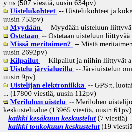
yms (507 viestiä, uusin
634pv
)
Uistelukohteet
-- Uistelukohteet ja koke
uusin
753pv
)
Myydään
-- Myydään uisteluun liittyvä
Ostetaan
-- Ostetaan uisteluun liittyvää
Missä meritaimen?
-- Mistä meritaimen
uusin
2692pv
)
Kilpailut
-- Kilpailut ja niihin liittyvät 
Uistelu järvialueilla
-- Järviuistelun om
uusin
9pv
)
Uistelijan elektroniikka
-- GPS:t, luota
... (17800 viestiä, uusin
112pv
)
Merilohen uistelu
-- Merilohen uistelij
keskustelualue (13965 viestiä, uusin
61pv
)
kaikki kesäkuun keskustelut
(7 viestiä)
kaikki toukokuun keskustelut
(19 viestiä