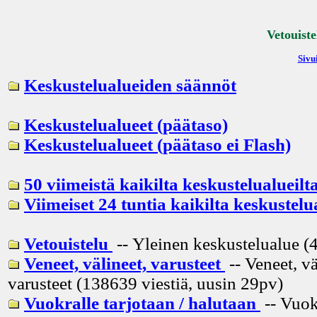
Vetouiste
Sivui
Keskustelualueiden säännöt
Keskustelualueet (päätaso)
Keskustelualueet (päätaso ei Flash)
50 viimeistä kaikilta keskustelualueilt
Viimeiset 24 tuntia kaikilta keskustelu
Vetouistelu
-- Yleinen keskustelualue (4
Veneet, välineet, varusteet
-- Veneet, vä
varusteet (138639 viestiä, uusin
29pv
)
Vuokralle tarjotaan / halutaan
-- Vuok