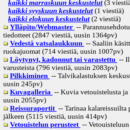
kaikki marraskuun keskustelut
(3 viesti
kaikki syyskuun keskustelut
(1 viestiä)
kaikki elokuun keskustelut
(2 viestiä)
Ylläpito/Webmaster
-- Parannusehdotuk
tiedotteet (2847 viestiä, uusin
1364pv
)
Vedestä vatsalaukkuun
-- Saaliin käsitt
ruokajuomat (714 viestiä, uusin
1007pv
)
Löytynyt, kadonnut tai varastettu
-- I
varusteista (796 viestiä, uusin
2083pv
)
Pilkkiminen
-- Talvikalastuksen keskust
uusin
245pv
)
Kuvagalleria
-- Kuvia vetouistelusta ja
uusin
2055pv
)
Reissuraportit
-- Tarinaa kalareissuilta 
jälkeen (5115 viestiä, uusin
414pv
)
Vetouistelun perusteet
-- Vetouisteluun 