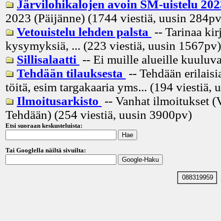
Järvilohikalojen avoin SM-uistelu 20
2023 (Päijänne) (1744 viestiä, uusin
284p
Vetouistelu lehden palsta
-- Tarinaa kir
kysymyksiä, ... (223 viestiä, uusin
1567pv
)
Sillisalaatti
-- Ei muille alueille kuuluva
Tehdään tilauksesta
-- Tehdään erilaisia
töitä, esim targakaaria yms... (194 viestiä, 
Ilmoitusarkisto
-- Vanhat ilmoitukset (
Tehdään) (254 viestiä, uusin
3900pv
)
Etsi suoraan keskusteluista:
Tai Googlella näiltä sivuilta:
088319959