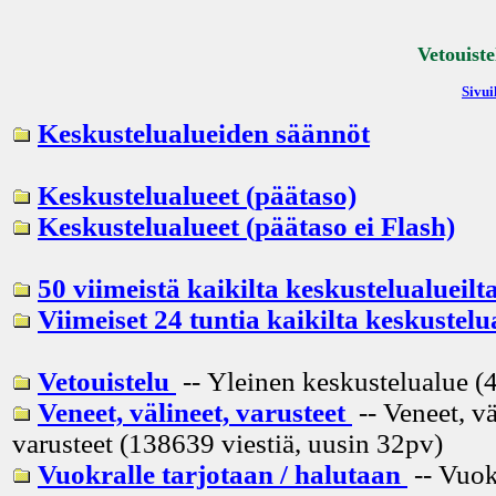
Vetouiste
Sivui
Keskustelualueiden säännöt
Keskustelualueet (päätaso)
Keskustelualueet (päätaso ei Flash)
50 viimeistä kaikilta keskustelualueilt
Viimeiset 24 tuntia kaikilta keskustelu
Vetouistelu
-- Yleinen keskustelualue (4
Veneet, välineet, varusteet
-- Veneet, vä
varusteet (138639 viestiä, uusin
32pv
)
Vuokralle tarjotaan / halutaan
-- Vuok