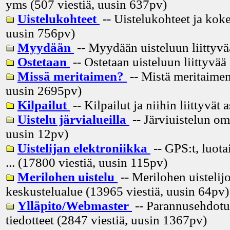
yms (507 viestiä, uusin
637pv
)
Uistelukohteet
-- Uistelukohteet ja koke
uusin
756pv
)
Myydään
-- Myydään uisteluun liittyvä
Ostetaan
-- Ostetaan uisteluun liittyvää
Missä meritaimen?
-- Mistä meritaimen
uusin
2695pv
)
Kilpailut
-- Kilpailut ja niihin liittyvät 
Uistelu järvialueilla
-- Järviuistelun om
uusin
12pv
)
Uistelijan elektroniikka
-- GPS:t, luota
... (17800 viestiä, uusin
115pv
)
Merilohen uistelu
-- Merilohen uistelij
keskustelualue (13965 viestiä, uusin
64pv
)
Ylläpito/Webmaster
-- Parannusehdotuk
tiedotteet (2847 viestiä, uusin
1367pv
)