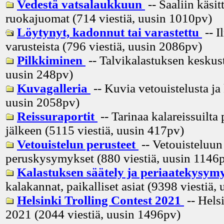
Vedestä vatsalaukkuun
-- Saaliin käsitt
ruokajuomat (714 viestiä, uusin
1010pv
)
Löytynyt, kadonnut tai varastettu
-- I
varusteista (796 viestiä, uusin
2086pv
)
Pilkkiminen
-- Talvikalastuksen keskust
uusin
248pv
)
Kuvagalleria
-- Kuvia vetouistelusta ja
uusin
2058pv
)
Reissuraportit
-- Tarinaa kalareissuilta 
jälkeen (5115 viestiä, uusin
417pv
)
Vetouistelun perusteet
-- Vetouisteluun 
peruskysymykset (880 viestiä, uusin
1146
Kalastuksen säätely ja periaatekysym
kalakannat, paikalliset asiat (9398 viestiä, 
Helsinki Trolling Contest 2021
-- Hels
2021 (2044 viestiä, uusin
1496pv
)