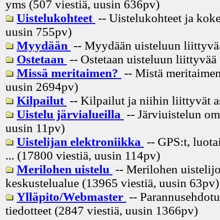
yms (507 viestiä, uusin
636pv
)
Uistelukohteet
-- Uistelukohteet ja koke
uusin
755pv
)
Myydään
-- Myydään uisteluun liittyvä
Ostetaan
-- Ostetaan uisteluun liittyvää
Missä meritaimen?
-- Mistä meritaimen
uusin
2694pv
)
Kilpailut
-- Kilpailut ja niihin liittyvät 
Uistelu järvialueilla
-- Järviuistelun om
uusin
11pv
)
Uistelijan elektroniikka
-- GPS:t, luota
... (17800 viestiä, uusin
114pv
)
Merilohen uistelu
-- Merilohen uistelij
keskustelualue (13965 viestiä, uusin
63pv
)
Ylläpito/Webmaster
-- Parannusehdotuk
tiedotteet (2847 viestiä, uusin
1366pv
)