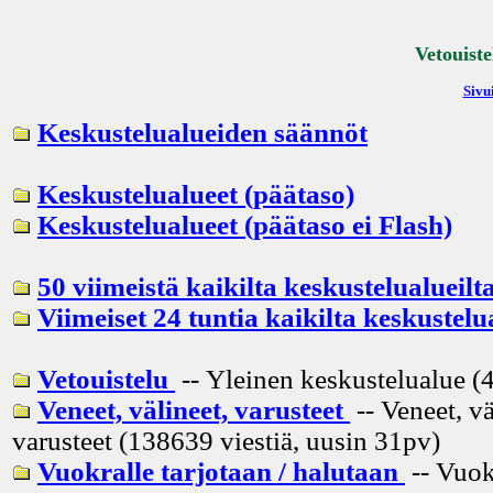
Vetouiste
Sivui
Keskustelualueiden säännöt
Keskustelualueet (päätaso)
Keskustelualueet (päätaso ei Flash)
50 viimeistä kaikilta keskustelualueilt
Viimeiset 24 tuntia kaikilta keskustelu
Vetouistelu
-- Yleinen keskustelualue (4
Veneet, välineet, varusteet
-- Veneet, vä
varusteet (138639 viestiä, uusin
31pv
)
Vuokralle tarjotaan / halutaan
-- Vuok