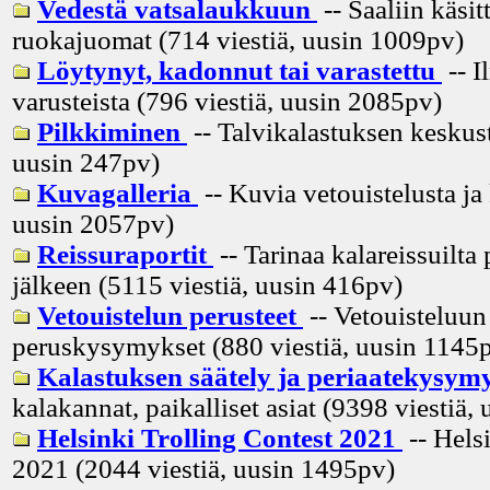
Vedestä vatsalaukkuun
-- Saaliin käsitt
ruokajuomat (714 viestiä, uusin
1009pv
)
Löytynyt, kadonnut tai varastettu
-- I
varusteista (796 viestiä, uusin
2085pv
)
Pilkkiminen
-- Talvikalastuksen keskust
uusin
247pv
)
Kuvagalleria
-- Kuvia vetouistelusta ja
uusin
2057pv
)
Reissuraportit
-- Tarinaa kalareissuilta 
jälkeen (5115 viestiä, uusin
416pv
)
Vetouistelun perusteet
-- Vetouisteluun 
peruskysymykset (880 viestiä, uusin
1145
Kalastuksen säätely ja periaatekysym
kalakannat, paikalliset asiat (9398 viestiä, 
Helsinki Trolling Contest 2021
-- Hels
2021 (2044 viestiä, uusin
1495pv
)