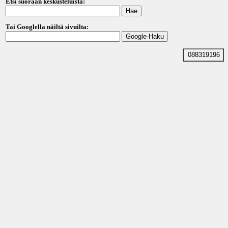
Etsi suoraan keskusteluista:
Tai Googlella näiltä sivuilta:
088319196