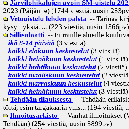
Järvilohikalojen avoin SM-uistelu 20
2023 (Päijänne) (1744 viestiä, uusin
283p
Vetouistelu lehden palsta
-- Tarinaa kir
kysymyksiä, ... (223 viestiä, uusin
1566pv
)
Sillisalaatti
-- Ei muille alueille kuuluva
ikä 8-14 päivää
(3 viestiä)
kaikki elokuun keskustelut
(3 viestiä)
kaikki heinäkuun keskustelut
(1 viestiä)
kaikki huhtikuun keskustelut
(2 viestiä)
kaikki maaliskuun keskustelut
(2 viestiä
kaikki marraskuun keskustelut
(4 viesti
kaikki heinäkuun keskustelut
(3 viestiä)
Tehdään tilauksesta
-- Tehdään erilaisia
töitä, esim targakaaria yms... (194 viestiä, 
Ilmoitusarkisto
-- Vanhat ilmoitukset (
Tehdään) (254 viestiä, uusin
3899pv
)