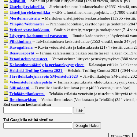
Kilpailut
-- Kilpailut ja niihin liittyvät asiat (15600 viestiä, uusin
81pv
)
Uistelu järvialueilla
-- Järviuistelun oma keskustelualue (36531 viestiä, uus
Uistelijan elektroniikka
-- GPS:t, luotaimet, omat projektit, ... (17800 viesti
Merilohen uistelu
-- Merilohen uistelijoiden keskustelualue (13965 viestiä,
Ylläpito/Webmaster
-- Parannusehdotukset, käyttöohjeet ja tiedotteet (2847
Vedestä vatsalaukkuun
-- Saaliin käsittely, reseptit ja ruokajuomat (714 vies
Löytynyt, kadonnut tai varastettu
-- Ilmoita kadonneista ja löydetyistä varu
Pilkkiminen
-- Talvikalastuksen keskustelualue (2552 viestiä, uusin
247pv
)
Kuvagalleria
-- Kuvia vetouistelusta ja kalastuksesta (2174 viestiä, uusin
2
Reissuraportit
-- Tarinaa kalareissuilta paikan päältä tai sen jälkeen (5115 v
Vetouistelun perusteet
-- Vetouisteluun liittyvät peruskysymykset (880 viest
Kalastuksen säätely ja periaatekysymykset
-- Kalastajan etiikka, kalakannat
Helsinki Trolling Contest 2021
-- Helsinki Trolling Contest 2021 (2044 vies
Järvilohikalojen avoin SM-uistelu 2023
-- Järvilohikalojen SM-uistelu 202
Vetouistelu lehden palsta
-- Tarinaa kirjoituksista, ehdotuksia, kysymyksiä, .
Sillisalaatti
-- Ei muille alueille kuuluvat jutut (4030 viestiä, uusin
8pv
)
Tehdään tilauksesta
-- Tehdään erilaisia veneisiin ja uisteluun liittyviä töitä
Ilmoitusarkisto
-- Vanhat ilmoitukset (Vuokrataan ja Tehdään) (254 viestiä,
Etsi suoraan keskusteluista:
Tai Googlella näiltä sivuilta:
003657293