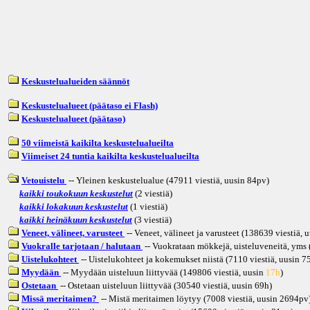
Keskustelualueiden säännöt
Keskustelualueet (päätaso ei Flash)
Keskustelualueet (päätaso)
50 viimeistä kaikilta keskustelualueilta
Viimeiset 24 tuntia kaikilta keskustelualueilta
Vetouistelu
-- Yleinen keskustelualue (47911 viestiä, uusin
84pv
)
kaikki toukokuun keskustelut
(2 viestiä)
kaikki lokakuun keskustelut
(1 viestiä)
kaikki heinäkuun keskustelut
(3 viestiä)
Veneet, välineet, varusteet
-- Veneet, välineet ja varusteet (138639 viestiä, 
Vuokralle tarjotaan / halutaan
-- Vuokrataan mökkejä, uisteluveneitä, yms (
Uistelukohteet
-- Uistelukohteet ja kokemukset niistä (7110 viestiä, uusin
7
Myydään
-- Myydään uisteluun liittyvää (149806 viestiä, uusin
17h
)
Ostetaan
-- Ostetaan uisteluun liittyvää (30540 viestiä, uusin
69h
)
Missä meritaimen?
-- Mistä meritaimen löytyy (7008 viestiä, uusin
2694pv