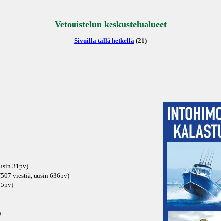
Vetouistelun keskustelualueet
Sivuilla tällä hetkellä
(21)
uusin
31pv
)
507 viestiä, uusin
636pv
)
55pv
)
)