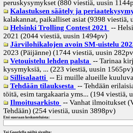
peruskysymykset (880 viestiä, uusin
1144
Kalastuksen säätely ja periaatekysym
kalakannat, paikalliset asiat (9398 viestiä, 
Helsinki Trolling Contest 2021
-- Hels
2021 (2044 viestiä, uusin
1494pv
)
Järvilohikalojen avoin SM-uistelu 20
2023 (Päijänne) (1744 viestiä, uusin
282p
Vetouistelu lehden palsta
-- Tarinaa kir
kysymyksiä, ... (223 viestiä, uusin
1565pv
)
Sillisalaatti
-- Ei muille alueille kuuluva
Tehdään tilauksesta
-- Tehdään erilaisia
töitä, esim targakaaria yms... (194 viestiä, 
Ilmoitusarkisto
-- Vanhat ilmoitukset (
Tehdään) (254 viestiä, uusin
3898pv
)
Etsi suoraan keskusteluista:
Tai Googlella näiltä sivuilta: