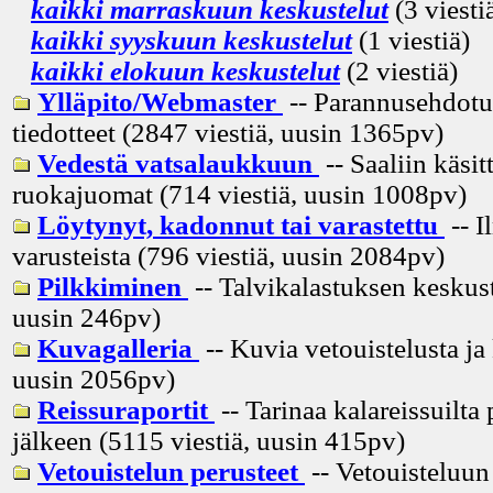
kaikki marraskuun keskustelut
(3 viesti
kaikki syyskuun keskustelut
(1 viestiä)
kaikki elokuun keskustelut
(2 viestiä)
Ylläpito/Webmaster
-- Parannusehdotuk
tiedotteet (2847 viestiä, uusin
1365pv
)
Vedestä vatsalaukkuun
-- Saaliin käsitt
ruokajuomat (714 viestiä, uusin
1008pv
)
Löytynyt, kadonnut tai varastettu
-- I
varusteista (796 viestiä, uusin
2084pv
)
Pilkkiminen
-- Talvikalastuksen keskust
uusin
246pv
)
Kuvagalleria
-- Kuvia vetouistelusta ja
uusin
2056pv
)
Reissuraportit
-- Tarinaa kalareissuilta 
jälkeen (5115 viestiä, uusin
415pv
)
Vetouistelun perusteet
-- Vetouisteluun 