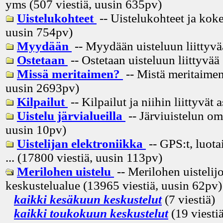
yms (507 viestiä, uusin
635pv
)
Uistelukohteet
-- Uistelukohteet ja koke
uusin
754pv
)
Myydään
-- Myydään uisteluun liittyvä
Ostetaan
-- Ostetaan uisteluun liittyvää
Missä meritaimen?
-- Mistä meritaimen
uusin
2693pv
)
Kilpailut
-- Kilpailut ja niihin liittyvät 
Uistelu järvialueilla
-- Järviuistelun om
uusin
10pv
)
Uistelijan elektroniikka
-- GPS:t, luota
... (17800 viestiä, uusin
113pv
)
Merilohen uistelu
-- Merilohen uistelij
keskustelualue (13965 viestiä, uusin
62pv
)
kaikki kesäkuun keskustelut
(7 viestiä)
kaikki toukokuun keskustelut
(19 viestiä