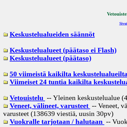
Vetouiste
Sivui
Keskustelualueiden säännöt
Keskustelualueet (päätaso ei Flash)
Keskustelualueet (päätaso)
50 viimeistä kaikilta keskustelualueilt
Viimeiset 24 tuntia kaikilta keskustelu
Vetouistelu
-- Yleinen keskustelualue (4
Veneet, välineet, varusteet
-- Veneet, vä
varusteet (138639 viestiä, uusin
30pv
)
Vuokralle tarjotaan / halutaan
-- Vuok