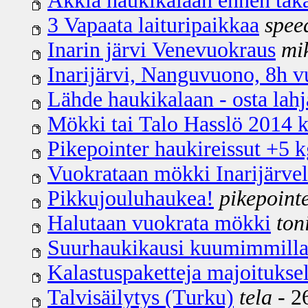
Äkkiä haukikalaan ennen taka
3 Vapaata laituripaikkaa
spee
Inarin järvi Venevuokraus
mi
Inarijärvi, Nanguvuono, 8h 
Lähde haukikalaan - osta lahja
Mökki tai Talo Hasslö 2014 k
Pikepointer haukireissut +5 k
Vuokrataan mökki Inarijärvelt
Pikkujouluhaukea!
pikepoint
Halutaan vuokrata mökki
ton
Suurhaukikausi kuumimmilla
Kalastuspaketteja majoituksel
Talvisäilytys (Turku)
tela
- 2