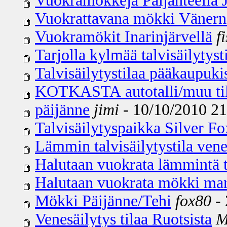
Vuokramökkejä Päijänteellä 
Vuokrattavana mökki Vänerni
Vuokramökit Inarinjärvellä
f
Tarjolla kylmää talvisäilytyst
Talvisäilytystilaa pääkaupuki
KOTKASTA autotalli/muu ti
päijänne
jimi
- 10/10/2010 21:
Talvisäilytyspaikka Silver Fo
Lämmin talvisäilytystila ven
Halutaan vuokrata lämmintä ta
Halutaan vuokrata mökki ma
Mökki Päijänne/Tehi
fox80
- 
Venesäilytys tilaa Ruotsista
M