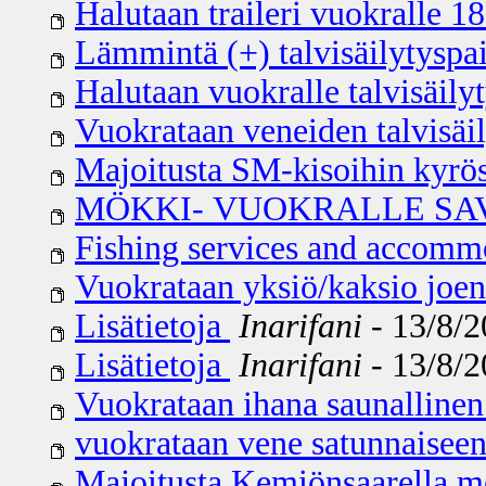
Halutaan traileri vuokralle 1
Lämmintä (+) talvisäilytyspa
Halutaan vuokralle talvisäily
Vuokrataan veneiden talvisäil
Majoitusta SM-kisoihin kyrös
MÖKKI- VUOKRALLE S
Fishing services and accommo
Vuokrataan yksiö/kaksio joen
Lisätietoja
Inarifani
- 13/8/2
Lisätietoja
Inarifani
- 13/8/2
Vuokrataan ihana saunallinen
vuokrataan vene satunnaiseen
Majoitusta Kemiönsaarella me