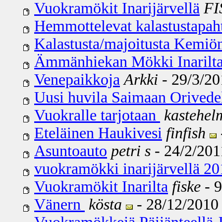
Vuokramökit Inarijärvellä
FI
Hemmottelevat kalastustapaht
Kalastusta/majoitusta Kemiön
Ämmänhiekan Mökki Inarilt
Venepaikkoja
Arkki
- 29/3/20
Uusi huvila Saimaan Orivede
Vuokralle tarjotaan
kastehel
Eteläinen Haukivesi
finfish
Asuntoauto
petri s
- 24/2/2011
vuokramökki inarijärvellä 20
Vuokramökit Inarilta
fiske
- 9
Vänern
kösta
- 28/12/2010 