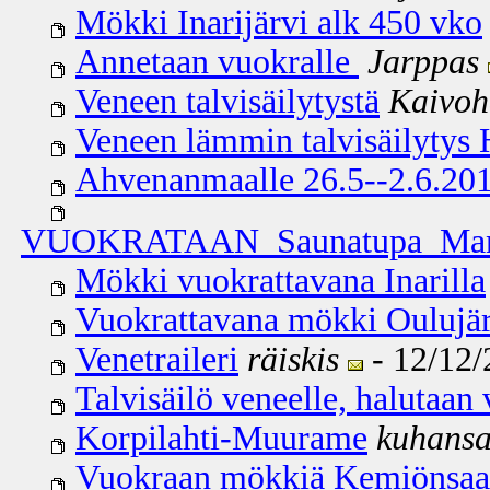
Mökki Inarijärvi alk 450 vko
Annetaan vuokralle
Jarppas
Veneen talvisäilytystä
Kaivoh
Veneen lämmin talvisäilytys 
Ahvenanmaalle 26.5--2.6.20
VUOKRATAAN Saunatupa Mana
Mökki vuokrattavana Inarilla
Vuokrattavana mökki Oulujär
Venetraileri
räiskis
- 12/12/
Talvisäilö veneelle, halutaan
Korpilahti-Muurame
kuhansa
Vuokraan mökkiä Kemiönsaar