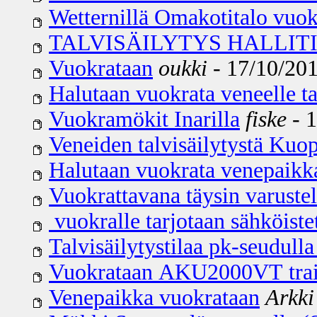
Wetternillä Omakotitalo vuok
TALVISÄILYTYS HALLITI
Vuokrataan
oukki
- 17/10/201
Halutaan vuokrata veneelle tal
Vuokramökit Inarilla
fiske
- 1
Veneiden talvisäilytystä Kuo
Halutaan vuokrata venepaikka
Vuokrattavana täysin varuste
vuokralle tarjotaan sähköiste
Talvisäilytystilaa pk-seudulla
Vuokrataan AKU2000VT traile
Venepaikka vuokrataan
Arkki