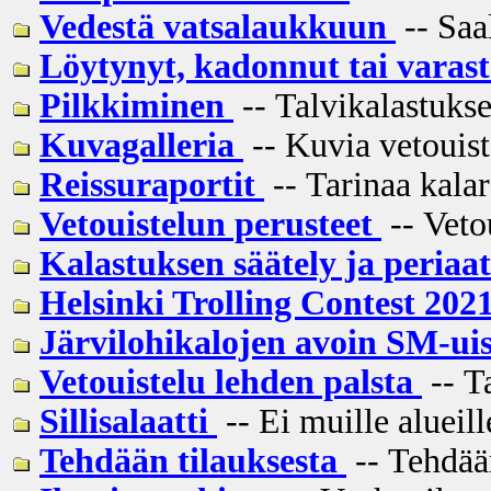
Vedestä vatsalaukkuun
-- Saal
Löytynyt, kadonnut tai varas
Pilkkiminen
-- Talvikalastukse
Kuvagalleria
-- Kuvia vetouiste
Reissuraportit
-- Tarinaa kalar
Vetouistelun perusteet
-- Veto
Kalastuksen säätely ja peria
Helsinki Trolling Contest 202
Järvilohikalojen avoin SM-ui
Vetouistelu lehden palsta
-- Ta
Sillisalaatti
-- Ei muille alueill
Tehdään tilauksesta
-- Tehdään