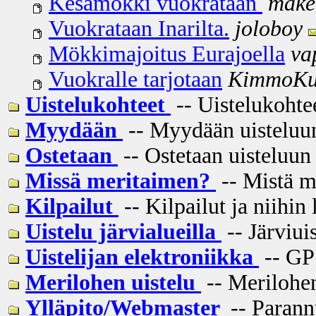
Kesämökki vuokrataan
make
Vuokrataan Inarilta.
joloboy
Mökkimajoitus Eurajoella
va
Vuokralle tarjotaan
KimmoK
Uistelukohteet
-- Uistelukohtee
Myydään
-- Myydään uisteluun 
Ostetaan
-- Ostetaan uisteluun 
Missä meritaimen?
-- Mistä m
Kilpailut
-- Kilpailut ja niihin 
Uistelu järvialueilla
-- Järviui
Uistelijan elektroniikka
-- GPS
Merilohen uistelu
-- Merilohen
Ylläpito/Webmaster
-- Parannu