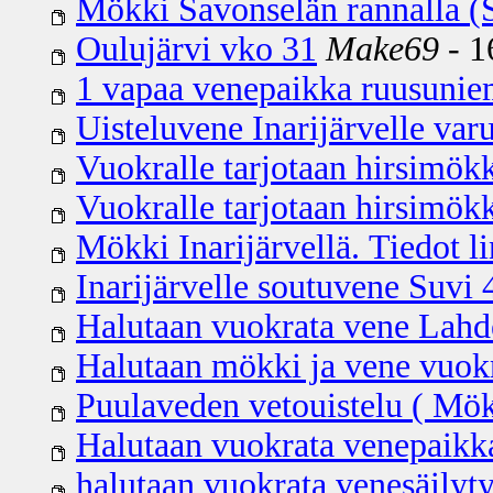
Mökki Savonselän rannalla (S
Oulujärvi vko 31
Make69
- 1
1 vapaa venepaikka ruusuniem
Uisteluvene Inarijärvelle var
Vuokralle tarjotaan hirsimökk
Vuokralle tarjotaan hirsimökk
Mökki Inarijärvellä. Tiedot li
Inarijärvelle soutuvene Suvi
Halutaan vuokrata vene Lahde
Halutaan mökki ja vene vuokr
Puulaveden vetouistelu ( Mök
Halutaan vuokrata venepaikka
halutaan vuokrata venesäilyt