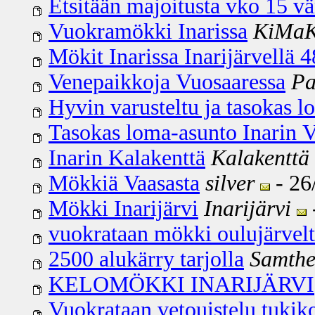
Etsitään majoitusta vko 15 v
Vuokramökki Inarissa
KiMa
Mökit Inarissa Inarijärvellä 
Venepaikkoja Vuosaaressa
Pa
Hyvin varusteltu ja tasokas 
Tasokas loma-asunto Inarin 
Inarin Kalakenttä
Kalakenttä
Mökkiä Vaasasta
silver
- 26
Mökki Inarijärvi
Inarijärvi
vuokrataan mökki oulujärvel
2500 alukärry tarjolla
Samth
KELOMÖKKI INARIJÄRVI
Vuokrataan vetouistelu tukik