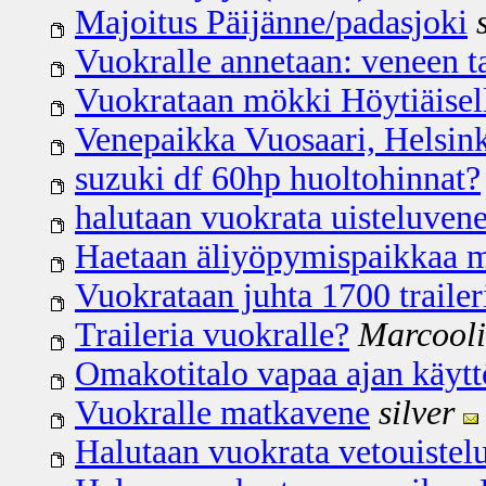
Majoitus Päijänne/padasjoki
Vuokralle annetaan: veneen t
Vuokrataan mökki Höytiäisel
Venepaikka Vuosaari, Helsin
suzuki df 60hp huoltohinnat?
halutaan vuokrata uisteluven
Haetaan äliyöpymispaikkaa ma
Vuokrataan juhta 1700 trailer
Traileria vuokralle?
Marcool
Omakotitalo vapaa ajan käyt
Vuokralle matkavene
silver
Halutaan vuokrata vetouistel