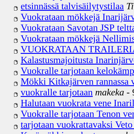
etsinnässä talvisäilytystilaa
T
Vuokrataan mökkejä Inarijärv
Vuokrataan Savotan JSP teltt
Vuokrataan mökkejä Nellimiss
VUOKRATAAN TRAILERI
Kalastusmajoitusta Inarinjärv
Vuokralle tarjotaan kelokämp
Mökki Kitkajärven rannassa v
vuokralle tarjotaan
makeka
- 
Halutaan vuokrata vene Inaril
Vuokralle tarjotaan Tenon ve
tarjotaan vuokrattavaksi Veto