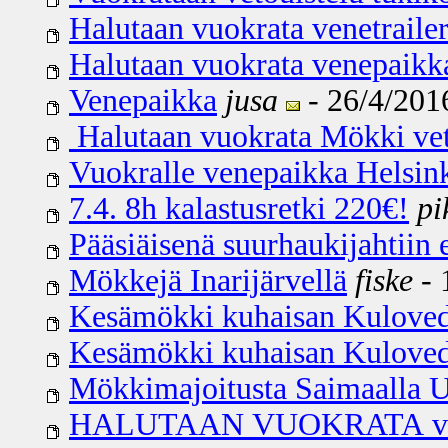
Halutaan vuokrata venetraile
Halutaan vuokrata venepaikka
Venepaikka
jusa
- 26/4/2016
Halutaan vuokrata Mökki vet
Vuokralle venepaikka Helsin
7.4. 8h kalastusretki 220€!
pi
Pääsiäisenä suurhaukijahtiin 
Mökkejä Inarijärvellä
fiske
- 
Kesämökki kuhaisan Kuloved
Kesämökki kuhaisan Kuloved
Mökkimajoitusta Saimaalla Ui
HALUTAAN VUOKRATA vene