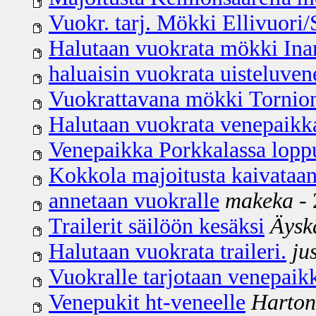
Vuokr. tarj. Mökki Ellivuori
Halutaan vuokrata mökki Inar
haluaisin vuokrata uisteluv
Vuokrattavana mökki Tornionjo
Halutaan vuokrata venepaik
Venepaikka Porkkalassa lopp
Kokkola majoitusta kaivataan
annetaan vuokralle
makeka
- 
Trailerit säilöön kesäksi
Äysk
Halutaan vuokrata traileri.
ju
Vuokralle tarjotaan venepaikk
Venepukit ht-veneelle
Harton