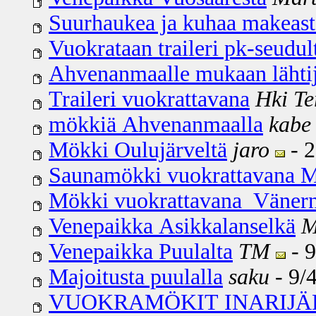
Suurhaukea ja kuhaa makeast
Vuokrataan traileri pk-seudul
Ahvenanmaalle mukaan lähtij
Traileri vuokrattavana
Hki Te
mökkiä Ahvenanmaalla
kabe
Mökki Oulujärveltä
jaro
- 2
Saunamökki vuokrattavana 
Mökki vuokrattavana Vänern
Venepaikka Asikkalanselkä
M
Venepaikka Puulalta
TM
- 9
Majoitusta puulalla
saku
- 9/4
VUOKRAMÖKIT INARIJÄ