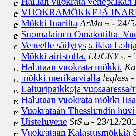
Haluan vuokrata venepaikan 
VUOKRAMÖKKEJÄ INARIJÄR
Mökki Inarilta
ArMo
- 24/5
Suomalainen Omakotilta Vu
Veneelle säilytyspaikka Loh
Mökki airistolla.
LUCKY
- 
Halutaan vuokrata mökki.
Ku
mökki merikarvialla
legless
-
Laituripaikkoja vuosaaressa/
Halutaan vuokrata mökki Iis
Vuokrataan Thesslundin huvi
Uisteluvene
StS
- 23/12/201
Vuokrataan Kalastusmökkiä S