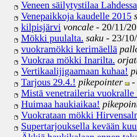
Veneen säilytystilaa Lahdessa
Venepaikkoja kaudelle 2015
kilpisjärvi
voncale
- 20/11/20
Mökki puulalta.
saku
- 23/10/
vuokramökki kerimäellä
pall
Vuokraa mökki Inarilta.
orja
Vertikaalijigaamaan kuhaa!
p
Tarjous 29.4.!
pikepointer
-
Mistä venetraileria vuokralle
Huimaa haukiaikaa!
pikepoin
Vuokrataan mökki Hirvensal
Supertarjouksella kevään kuu