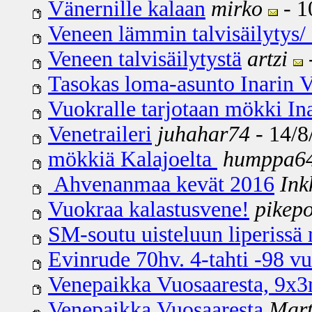
Vänernille kalaan
mirko
- 1
Veneen lämmin talvisäilytys/
Veneen talvisäilytystä
artzi
Tasokas loma-asunto Inarin 
Vuokralle tarjotaan mökki Ina
Venetraileri
juhahar74
- 14/8
mökkiä Kalajoelta
humppa6
Ahvenanmaa kevät 2016
Ink
Vuokraa kalastusvene!
pikepo
SM-soutu uisteluun liperissä m
Evinrude 70hv. 4-tahti -98 v
Venepaikka Vuosaaresta, 9x
Venepaikka Vuosaaresta
Mart