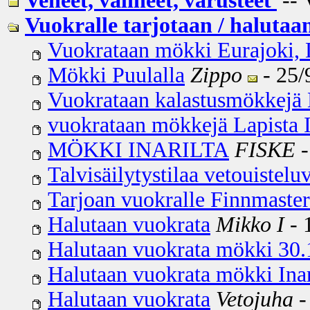
Veneet, välineet, varusteet
-- 
Vuokralle tarjotaan / halutaa
Vuokrataan mökki Eurajoki, 
Mökki Puulalla
Zippo
- 25/
Vuokrataan kalastusmökkejä L
vuokrataan mökkejä Lapista I
MÖKKI INARILTA
FISKE
-
Talvisäilytystilaa vetouistelu
Tarjoan vuokralle Finnmaster
Halutaan vuokrata
Mikko I
- 
Halutaan vuokrata mökki 30.
Halutaan vuokrata mökki Inar
Halutaan vuokrata
Vetojuha
-