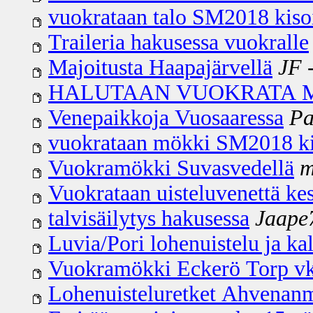
vuokrataan talo SM2018 kiso
Traileria hakusessa vuokralle
Majoitusta Haapajärvellä
JF
-
HALUTAAN VUOKRATA M
Venepaikkoja Vuosaaressa
Pa
vuokrataan mökki SM2018 ki
Vuokramökki Suvasvedellä
m
Vuokrataan uisteluvenettä ke
talvisäilytys hakusessa
Jaape
Luvia/Pori lohenuistelu ja ka
Vuokramökki Eckerö Torp vk
Lohenuisteluretket Ahvenanm