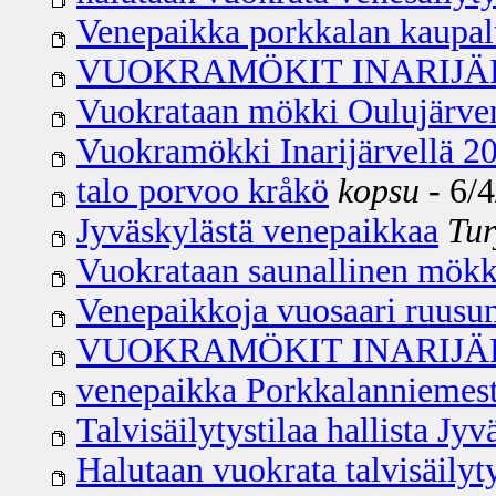
Venepaikka porkkalan kaupal
VUOKRAMÖKIT INARIJÄ
Vuokrataan mökki Oulujärven
Vuokramökki Inarijärvellä 2
talo porvoo kråkö
kopsu
- 6/4
Jyväskylästä venepaikkaa
Tur
Vuokrataan saunallinen mökki
Venepaikkoja vuosaari ruusu
VUOKRAMÖKIT INARIJÄ
venepaikka Porkkalanniemes
Talvisäilytystilaa hallista Jy
Halutaan vuokrata talvisäilyty