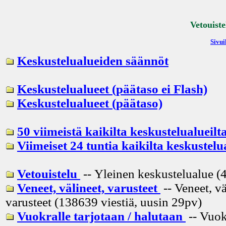
Vetouiste
Sivui
Keskustelualueiden säännöt
Keskustelualueet (päätaso ei Flash)
Keskustelualueet (päätaso)
50 viimeistä kaikilta keskustelualueilt
Viimeiset 24 tuntia kaikilta keskustelu
Vetouistelu
-- Yleinen keskustelualue (4
Veneet, välineet, varusteet
-- Veneet, vä
varusteet (138639 viestiä, uusin
29pv
)
Vuokralle tarjotaan / halutaan
-- Vuok