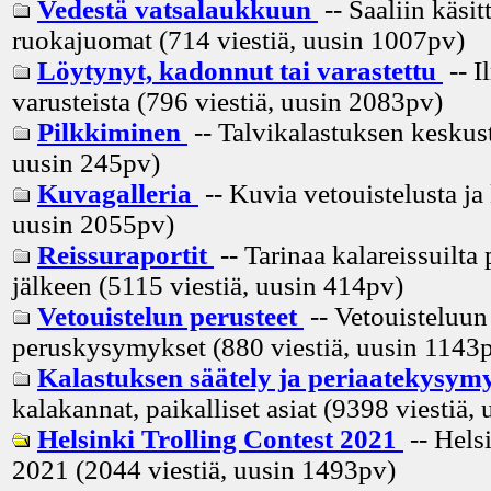
Vedestä vatsalaukkuun
-- Saaliin käsitt
ruokajuomat (714 viestiä, uusin
1007pv
)
Löytynyt, kadonnut tai varastettu
-- I
varusteista (796 viestiä, uusin
2083pv
)
Pilkkiminen
-- Talvikalastuksen keskust
uusin
245pv
)
Kuvagalleria
-- Kuvia vetouistelusta ja
uusin
2055pv
)
Reissuraportit
-- Tarinaa kalareissuilta 
jälkeen (5115 viestiä, uusin
414pv
)
Vetouistelun perusteet
-- Vetouisteluun 
peruskysymykset (880 viestiä, uusin
1143
Kalastuksen säätely ja periaatekysym
kalakannat, paikalliset asiat (9398 viestiä, 
Helsinki Trolling Contest 2021
-- Hels
2021 (2044 viestiä, uusin
1493pv
)