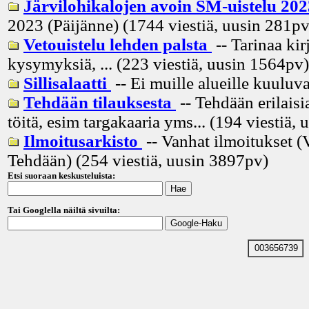
Järvilohikalojen avoin SM-uistelu 20
2023 (Päijänne) (1744 viestiä, uusin
281p
Vetouistelu lehden palsta
-- Tarinaa kir
kysymyksiä, ... (223 viestiä, uusin
1564pv
)
Sillisalaatti
-- Ei muille alueille kuuluva
Tehdään tilauksesta
-- Tehdään erilaisia
töitä, esim targakaaria yms... (194 viestiä, 
Ilmoitusarkisto
-- Vanhat ilmoitukset (
Tehdään) (254 viestiä, uusin
3897pv
)
Etsi suoraan keskusteluista:
Tai Googlella näiltä sivuilta:
003656739