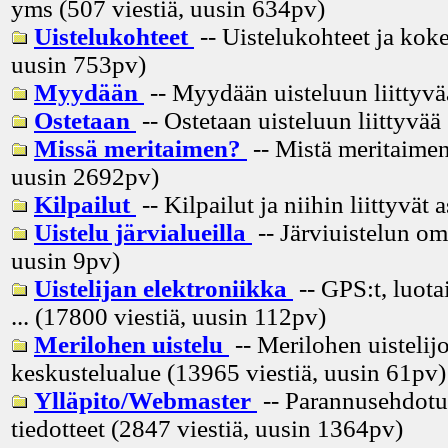
yms (507 viestiä, uusin
634pv
)
Uistelukohteet
-- Uistelukohteet ja koke
uusin
753pv
)
Myydään
-- Myydään uisteluun liittyvä
Ostetaan
-- Ostetaan uisteluun liittyvää
Missä meritaimen?
-- Mistä meritaimen
uusin
2692pv
)
Kilpailut
-- Kilpailut ja niihin liittyvät 
Uistelu järvialueilla
-- Järviuistelun om
uusin
9pv
)
Uistelijan elektroniikka
-- GPS:t, luota
... (17800 viestiä, uusin
112pv
)
Merilohen uistelu
-- Merilohen uistelij
keskustelualue (13965 viestiä, uusin
61pv
)
Ylläpito/Webmaster
-- Parannusehdotuk
tiedotteet (2847 viestiä, uusin
1364pv
)