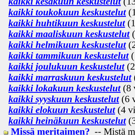
kaikki kesäkuun keskustelut
(13
kaikki toukokuun keskustelut
(1
kaikki huhtikuun keskustelut
(1
kaikki maaliskuun keskustelut
(
kaikki helmikuun keskustelut
(2
kaikki tammikuun keskustelut
(
kaikki joulukuun keskustelut
(2
kaikki marraskuun keskustelut
kaikki lokakuun keskustelut
(8 
kaikki syyskuun keskustelut
(6 v
kaikki elokuun keskustelut
(4 vi
kaikki heinäkuun keskustelut
(3
Missä meritaimen?
-- Mistä m