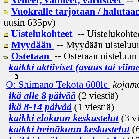
Veneet, välineet, varusteet
-- 
Vuokralle tarjotaan / halutaa
uusin
635pv
)
Uistelukohteet
-- Uistelukohtee
Myydään
-- Myydään uisteluun 
Ostetaan
-- Ostetaan uisteluun 
kaikki aktiiviset (avaus tai viim
O: Shimano Tekota 600lc
kojam
ikä alle 8 päivää
(2 viestiä)
ikä 8-14 päivää
(1 viestiä)
kaikki elokuun keskustelut
(3 vi
kaikki heinäkuun keskustelut
(6