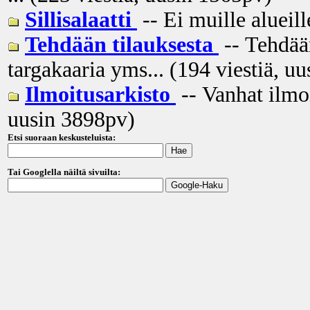
Sillisalaatti
-- Ei muille alueill
Tehdään tilauksesta
-- Tehdään
targakaaria yms... (194 viestiä, uu
Ilmoitusarkisto
-- Vanhat ilmo
uusin
3898pv
)
Etsi suoraan keskusteluista:
Tai Googlella näiltä sivuilta: