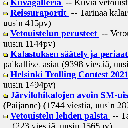
Kuvagalleria
-- Kuvia vetouiste
Reissuraportit
-- Tarinaa kalar
uusin
415pv
)
Vetouistelun perusteet
-- Veto
uusin
1144pv
)
Kalastuksen säätely ja peria
paikalliset asiat (9398 viestiä, uus
Helsinki Trolling Contest 202
uusin
1494pv
)
Järvilohikalojen avoin SM-ui
(Päijänne) (1744 viestiä, uusin
28
Vetouistelu lehden palsta
-- T
... (223 viestiä, uusin
1565pv
)