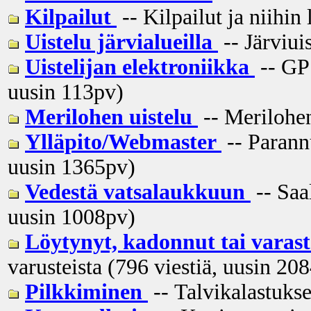
Kilpailut
-- Kilpailut ja niihin 
Uistelu järvialueilla
-- Järviui
Uistelijan elektroniikka
-- GPS
uusin
113pv
)
Merilohen uistelu
-- Merilohen
Ylläpito/Webmaster
-- Parannu
uusin
1365pv
)
Vedestä vatsalaukkuun
-- Saal
uusin
1008pv
)
Löytynyt, kadonnut tai varas
varusteista (796 viestiä, uusin
208
Pilkkiminen
-- Talvikalastukse