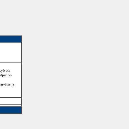
 työ on
ulpat on
rvitse ja