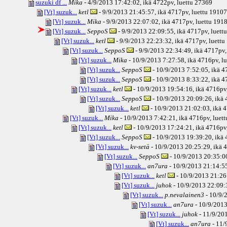
suzuki df ...
Mika
- 4/9/2013 17:42:02, ikä
4722pv
, luettu 27369
[Vt] suzuk...
ketl
- 9/9/2013 21:45:57, ikä
4717pv
, luettu 19107
[Vt] suzuk...
Mika
- 9/9/2013 22:07:02, ikä
4717pv
, luettu 191
[Vt] suzuk...
SeppoS
- 9/9/2013 22:09:55, ikä
4717pv
, luett
[Vt] suzuk...
ketl
- 9/9/2013 22:23:32, ikä
4717pv
, luett
[Vt] suzuk...
SeppoS
- 9/9/2013 22:34:49, ikä
4717pv
[Vt] suzuk...
Mika
- 10/9/2013 7:27:58, ikä
4716pv
, l
[Vt] suzuk...
SeppoS
- 10/9/2013 7:52:05, ikä
4
[Vt] suzuk...
SeppoS
- 10/9/2013 8:33:22, ikä
4
[Vt] suzuk...
ketl
- 10/9/2013 19:54:16, ikä
4716pv
[Vt] suzuk...
SeppoS
- 10/9/2013 20:09:26, ikä
[Vt] suzuk...
ketl
- 10/9/2013 21:02:03, ikä
4
[Vt] suzuk...
Mika
- 10/9/2013 7:42:21, ikä
4716pv
, luet
[Vt] suzuk...
ketl
- 10/9/2013 17:24:21, ikä
4716pv
[Vt] suzuk...
SeppoS
- 10/9/2013 19:39:20, ikä
[Vt] suzuk...
kv-setä
- 10/9/2013 20:25:29, ikä
4
[Vt] suzuk...
SeppoS
- 10/9/2013 20:35:00
[Vt] suzuk...
an7ura
- 10/9/2013 21:14:55
[Vt] suzuk...
ketl
- 10/9/2013 21:26:
[Vt] suzuk...
juhok
- 10/9/2013 22:09:3
[Vt] suzuk...
p.nevalainen3
- 10/9/
[Vt] suzuk...
an7ura
- 10/9/2013
[Vt] suzuk...
juhok
- 11/9/201
[Vt] suzuk...
an7ura
- 11/