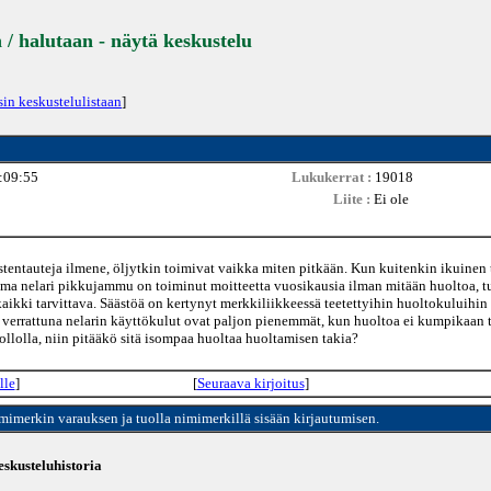
 / halutaan - näytä keskustelu
sin keskustelulistaan
]
:09:55
Lukukerrat :
19018
Liite :
Ei ole
 lastentauteja ilmene, öljytkin toimivat vaikka miten pitkään. Kun kuitenkin ikuinen
 Oma nelari pikkujammu on toiminut moitteetta vuosikausia ilman mitään huoltoa, t
kaikki tarvittava. Säästöä on kertynyt merkkiliikkeessä teetettyihin huoltokuluihin
verrattuna nelarin käyttökulut ovat paljon pienemmät, kun huoltoa ei kumpikaan ta
llolla, niin pitääkö sitä isompaa huoltaa huoltamisen takia?
lle
]
[
Seuraava kirjoitus
]
imimerkin varauksen ja tuolla nimimerkillä sisään kirjautumisen.
skusteluhistoria