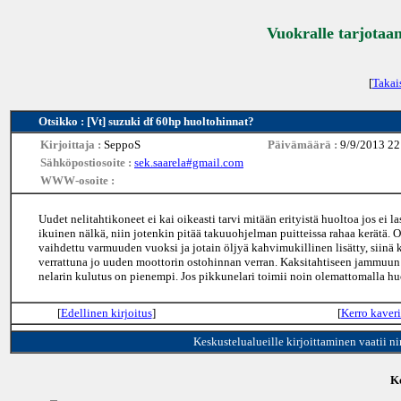
Vuokralle tarjotaan
[
Takai
Otsikko : [Vt] suzuki df 60hp huoltohinnat?
Kirjoittaja :
SeppoS
Päivämäärä :
9/9/2013 22
Sähköpostiosoite :
sek.saarela#gmail.com
WWW-osoite :
Uudet nelitahtikoneet ei kai oikeasti tarvi mitään erityistä huoltoa jos ei
ikuinen nälkä, niin jotenkin pitää takuuohjelman puitteissa rahaa kerätä.
vaihdettu varmuuden vuoksi ja jotain öljyä kahvimukillinen lisätty, siinä 
verrattuna jo uuden moottorin ostohinnan verran. Kaksitahtiseen jammuun 
nelarin kulutus on pienempi. Jos pikkunelari toimii noin olemattomalla huo
[
Edellinen kirjoitus
]
[
Kerro kaveri
Keskustelualueille kirjoittaminen vaatii n
Ke