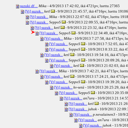
suzuki df ...
Mika
- 4/9/2013 17:42:02, ikä
4721pv
, luettu 27365
[Vt] suzuk...
ketl
- 9/9/2013 21:45:57, ikä
4716pv
, luettu 19106
[Vt] suzuk...
Mika
- 9/9/2013 22:07:02, ikä
4716pv
, luettu 191
[Vt] suzuk...
SeppoS
- 9/9/2013 22:09:55, ikä
4716pv
, luett
[Vt] suzuk...
ketl
- 9/9/2013 22:23:32, ikä
4716pv
, luett
[Vt] suzuk...
SeppoS
- 9/9/2013 22:34:49, ikä
4716pv
[Vt] suzuk...
Mika
- 10/9/2013 7:27:58, ikä
4715pv
, l
[Vt] suzuk...
SeppoS
- 10/9/2013 7:52:05, ikä
4
[Vt] suzuk...
SeppoS
- 10/9/2013 8:33:22, ikä
4
[Vt] suzuk...
ketl
- 10/9/2013 19:54:16, ikä
4715pv
[Vt] suzuk...
SeppoS
- 10/9/2013 20:09:26, ikä
[Vt] suzuk...
ketl
- 10/9/2013 21:02:03, ikä
4
[Vt] suzuk...
Mika
- 10/9/2013 7:42:21, ikä
4715pv
, luet
[Vt] suzuk...
ketl
- 10/9/2013 17:24:21, ikä
4715pv
[Vt] suzuk...
SeppoS
- 10/9/2013 19:39:20, ikä
[Vt] suzuk...
kv-setä
- 10/9/2013 20:25:29, ikä
4
[Vt] suzuk...
SeppoS
- 10/9/2013 20:35:00
[Vt] suzuk...
an7ura
- 10/9/2013 21:14:55
[Vt] suzuk...
ketl
- 10/9/2013 21:26:
[Vt] suzuk...
juhok
- 10/9/2013 22:09:3
[Vt] suzuk...
p.nevalainen3
- 10/9/
[Vt] suzuk...
an7ura
- 10/9/2013
[Vt] suzuk...
juhok
- 11/9/201