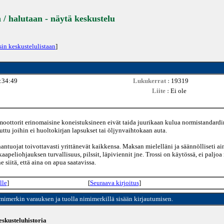
 / halutaan - näytä keskustelu
sin keskustelulistaan
]
:34:49
Lukukerrat :
19319
Liite :
Ei ole
ymoottorit erinomaisine koneistuksineen eivät taida juurikaan kulua normistandardi
uttu joihin ei huoltokirjan lapsukset tai öljynvaihtokaan auta.
hantuojat toivottavasti yrittänevät kaikkensa. Maksan mielelläni ja säännölliseti a
kaapeliohjauksen turvallisuus, pilssit, läpiviennit jne. Trossi on käytössä, ei paljoa
e siitä, että aina on apua saatavissa.
lle
]
[
Seuraava kirjoitus
]
imimerkin varauksen ja tuolla nimimerkillä sisään kirjautumisen.
skusteluhistoria