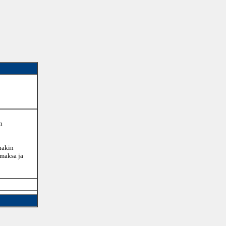
n
inakin
 maksa ja