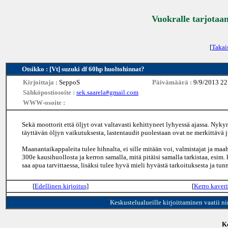
Vuokralle tarjotaan
[
Takai
Otsikko : [Vt] suzuki df 60hp huoltohinnat?
Kirjoittaja :
SeppoS
Päivämäärä :
9/9/2013 22
Sähköpostiosoite :
sek.saarela#gmail.com
WWW-osoite :
Sekä moottorit että öljyt ovat valtavasti kehittyneet lyhyessä ajassa. Nyk
täyttävän öljyn vaikutuksesta, lastentaudit puolestaan ovat ne merkittävä j
Maanantaikappaleita tulee hihnalta, ei sille mitään voi, valmistajat ja maa
300e kausihuollosta ja kerron samalla, mitä pitäisi samalla tarkistaa, esim. 
saa apua tarvittaessa, lisäksi tulee hyvä mieli hyvästä tarkoituksesta ja tunn
[
Edellinen kirjoitus
]
[
Kerro kaveri
Keskustelualueille kirjoittaminen vaatii n
Ke