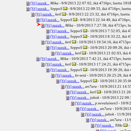
[Vt] suzuk...
Mika
- 9/9/2013 22:07:02, ikä
4716pv
, luettu 191
[Vt] suzuk...
SeppoS
- 9/9/2013 22:09:55, ikä
4716pv
, luett
[Vt] suzuk...
ketl
- 9/9/2013 22:23:32, ikä
4716pv
, luett
[Vt] suzuk...
SeppoS
- 9/9/2013 22:34:49, ikä
4716pv
[Vt] suzuk...
Mika
- 10/9/2013 7:27:58, ikä
4715pv
, l
[Vt] suzuk...
SeppoS
- 10/9/2013 7:52:05, ikä
4
[Vt] suzuk...
SeppoS
- 10/9/2013 8:33:22, ikä
4
[Vt] suzuk...
ketl
- 10/9/2013 19:54:16, ikä
4715pv
[Vt] suzuk...
SeppoS
- 10/9/2013 20:09:26, ikä
[Vt] suzuk...
ketl
- 10/9/2013 21:02:03, ikä
4
[Vt] suzuk...
Mika
- 10/9/2013 7:42:21, ikä
4715pv
, luet
[Vt] suzuk...
ketl
- 10/9/2013 17:24:21, ikä
4715pv
[Vt] suzuk...
SeppoS
- 10/9/2013 19:39:20, ikä
[Vt] suzuk...
kv-setä
- 10/9/2013 20:25:29, ikä
4
[Vt] suzuk...
SeppoS
- 10/9/2013 20:35:00
[Vt] suzuk...
an7ura
- 10/9/2013 21:14:55
[Vt] suzuk...
ketl
- 10/9/2013 21:26:
[Vt] suzuk...
juhok
- 10/9/2013 22:09:3
[Vt] suzuk...
p.nevalainen3
- 10/9/
[Vt] suzuk...
an7ura
- 10/9/2013
[Vt] suzuk...
juhok
- 11/9/201
[Vt] suzuk...
an7ura
- 11/
[Vt] suzuk...
TiHo
- 
[Vt] suzuk...
an7ur