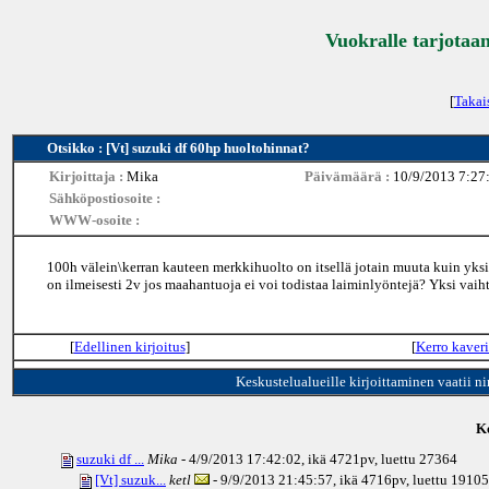
Vuokralle tarjotaan
[
Takai
Otsikko : [Vt] suzuki df 60hp huoltohinnat?
Kirjoittaja :
Mika
Päivämäärä :
10/9/2013 7:27
Sähköpostiosoite :
WWW-osoite :
100h välein\kerran kauteen merkkihuolto on itsellä jotain muuta kuin yksi ke
on ilmeisesti 2v jos maahantuoja ei voi todistaa laiminlyöntejä? Yksi vai
[
Edellinen kirjoitus
]
[
Kerro kaveri
Keskustelualueille kirjoittaminen vaatii n
Ke
suzuki df ...
Mika
- 4/9/2013 17:42:02, ikä
4721pv
, luettu 27364
[Vt] suzuk...
ketl
- 9/9/2013 21:45:57, ikä
4716pv
, luettu 19105