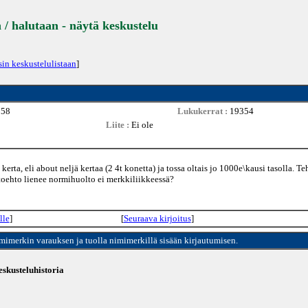
 / halutaan - näytä keskustelu
sin keskustelulistaan
]
:58
Lukukerrat :
19354
Liite :
Ei ole
rta, eli about neljä kertaa (2 4t konetta) ja tossa oltais jo 1000e\kausi tasolla. T
htoehto lienee normihuolto ei merkkiliikkeessä?
lle
]
[
Seuraava kirjoitus
]
imimerkin varauksen ja tuolla nimimerkillä sisään kirjautumisen.
skusteluhistoria