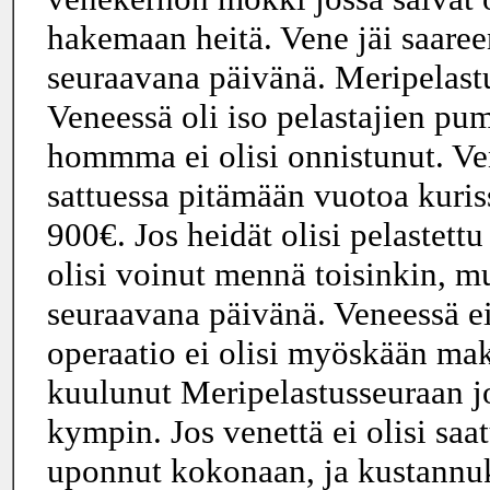
hakemaan heitä. Vene jäi saaree
seuraavana päivänä. Meripelast
Veneessä oli iso pelastajien p
hommma ei olisi onnistunut. V
sattuessa pitämään vuotoa kuris
900€. Jos heidät olisi pelastet
olisi voinut mennä toisinkin, mu
seuraavana päivänä. Veneessä ei
operaatio ei olisi myöskään maks
kuulunut Meripelastusseuraan 
kympin. Jos venettä ei olisi saat
uponnut kokonaan, ja kustannuks