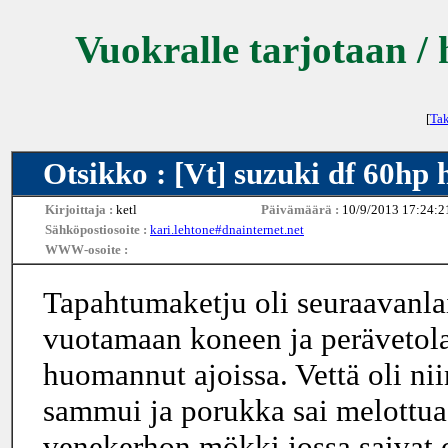
Vuokralle tarjotaan / 
[
Tak
Otsikko : [Vt] suzuki df 60hp
Kirjoittaja :
ketl
Päivämäärä :
10/9/2013 17:24:2
Sähköpostiosoite :
kari.lehtone#dnainternet.net
WWW-osoite :
Tapahtumaketju oli seuraavanla
vuotamaan koneen ja perävetolai
huomannut ajoissa. Vettä oli ni
sammui ja porukka sai melottua
venekerhon mökki jossa saivat o