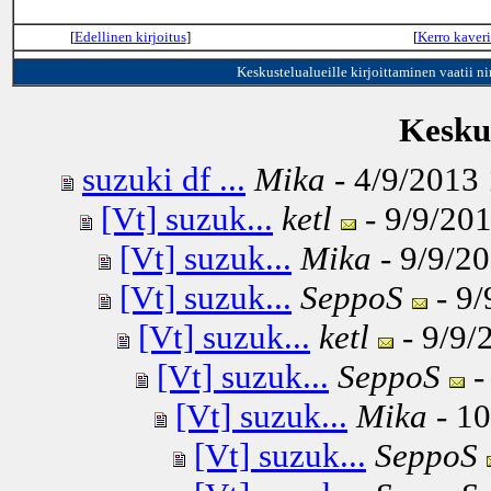
[
Edellinen kirjoitus
]
[
Kerro kaveri
Keskustelualueille kirjoittaminen vaatii n
Keskus
suzuki df ...
Mika
- 4/9/2013 
[Vt] suzuk...
ketl
- 9/9/201
[Vt] suzuk...
Mika
- 9/9/20
[Vt] suzuk...
SeppoS
- 9/
[Vt] suzuk...
ketl
- 9/9/
[Vt] suzuk...
SeppoS
-
[Vt] suzuk...
Mika
- 10
[Vt] suzuk...
SeppoS