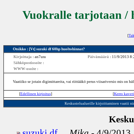
Vuokralle tarjotaan / 
[
Tak
Otsikko : [Vt] suzuki df 60hp huoltohinnat?
Kirjoittaja :
an7ura
Päivämäärä :
11/9/2013 8:
Sähköpostiosoite :
WWW-osoite :
Vaatiiko se jotain digimittareita, vai riittääkö perus viisariversio mis on hä
[
Edellinen kirjoitus
]
[
Kerro kaveri
Keskustelualueille kirjoittaminen vaatii n
Keskus
suzuki df ...
Mika
- 4/9/2013 