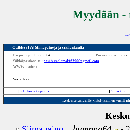
Myydään - 
[
Tak
Otsikko : [Vt] Siimapainoja ja takilankuulia
Kirjoittaja :
humppa64
Päivämäärä :
1/5/20
Sähköpostiosoite :
pasi.humalamaki63900#gmail.com
WWW-osoite :
Nostellaan...
[
Edellinen kirjoitus
]
[
Kerro kaveri
Keskustelualueille kirjoittaminen vaatii n
Keskus
Siimapaino...
humppa64
- 2