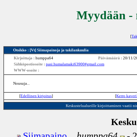
Myydään - 
[
Tak
Otsikko : [Vt] Siimapainoja ja takilankuulia
Kirjoittaja :
humppa64
Päivämäärä :
20/11/2
Sähköpostiosoite :
pasi.humalamaki63900#gmail.com
WWW-osoite :
Nousuja...
[
Edellinen kirjoitus
]
[
Kerro kaveri
Keskustelualueille kirjoittaminen vaatii n
Keskus
Siimapaino...
humppa64
- 2