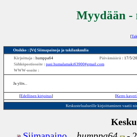
Myydään - 
[
Tak
Otsikko : [Vt] Siimapainoja ja takilankuulia
Kirjoittaja :
humppa64
Päivämäärä :
17/5/2
Sähköpostiosoite :
pasi.humalamaki63900#gmail.com
WWW-osoite :
Ja ylös...
[
Edellinen kirjoitus
]
[
Kerro kaveri
Keskustelualueille kirjoittaminen vaatii n
Keskus
Siimapaino...
humppa64
- 2