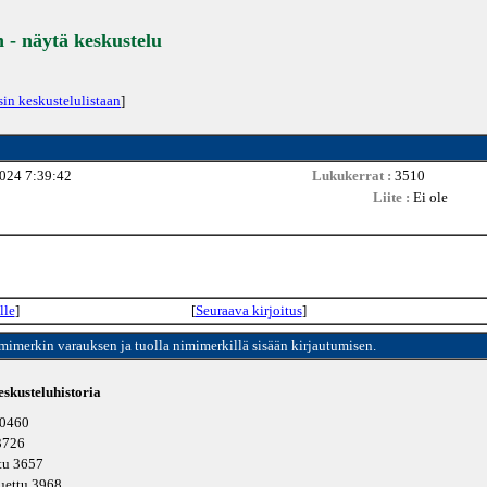
- näytä keskustelu
sin keskustelulistaan
]
024 7:39:42
Lukukerrat :
3510
Liite :
Ei ole
lle
]
[
Seuraava kirjoitus
]
imimerkin varauksen ja tuolla nimimerkillä sisään kirjautumisen.
skusteluhistoria
10460
 3726
ttu 3657
luettu 3968