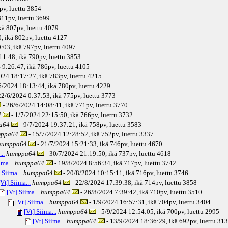
pv
, luettu 3854
11pv
, luettu 3699
kä
807pv
, luettu 4079
, ikä
802pv
, luettu 4127
:03, ikä
797pv
, luettu 4097
11:48, ikä
790pv
, luettu 3853
 9:26:47, ikä
786pv
, luettu 4105
024 18:17:27, ikä
783pv
, luettu 4215
6/2024 18:13:44, ikä
780pv
, luettu 4229
22/6/2024 0:37:53, ikä
775pv
, luettu 3773
- 26/6/2024 14:08:41, ikä
771pv
, luettu 3770
4
- 1/7/2024 22:15:50, ikä
766pv
, luettu 3732
a64
- 9/7/2024 19:37:21, ikä
758pv
, luettu 3583
ppa64
- 15/7/2024 12:28:52, ikä
752pv
, luettu 3337
humppa64
- 21/7/2024 15:21:33, ikä
746pv
, luettu 4670
..
humppa64
- 30/7/2024 21:19:50, ikä
737pv
, luettu 4618
ima...
humppa64
- 19/8/2024 8:56:34, ikä
717pv
, luettu 3742
 Siima...
humppa64
- 20/8/2024 10:15:11, ikä
716pv
, luettu 3746
[Vt] Siima...
humppa64
- 22/8/2024 17:39:38, ikä
714pv
, luettu 3858
[Vt] Siima...
humppa64
- 26/8/2024 7:39:42, ikä
710pv
, luettu 3510
[Vt] Siima...
humppa64
- 1/9/2024 16:57:31, ikä
704pv
, luettu 3404
[Vt] Siima...
humppa64
- 5/9/2024 12:54:05, ikä
700pv
, luettu 2995
[Vt] Siima...
humppa64
- 13/9/2024 18:36:29, ikä
692pv
, luettu 31