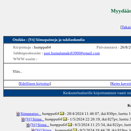
Myydään 
[
Takai
Otsikko : [Vt] Siimapainoja ja takilankuulia
Kirjoittaja :
humppa64
Päivämäärä :
26/8/2
Sähköpostiosoite :
pasi.humalamaki63900#gmail.com
WWW-osoite :
Ylös...
[
Edellinen kirjoitus
]
[
Kerro kaveri
Keskustelualueille kirjoittaminen vaatii n
Ke
Siimapaino...
humppa64
- 28/4/2024 11:46:07, ikä
830pv
, luettu 
[Vt] Siima...
humppa64
- 1/5/2024 22:26:19, ikä
827pv
, luettu
[Vt] Siima...
humppa64
- 6/5/2024 11:25:54, ikä
822pv
, lue
[Vt] Siima...
humppa64
- 9/5/2024 19:44:28, ikä
819pv
, 