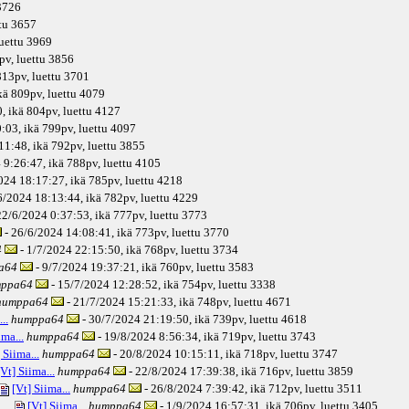
 3726
ttu 3657
luettu 3969
pv
, luettu 3856
13pv
, luettu 3701
kä
809pv
, luettu 4079
, ikä
804pv
, luettu 4127
:03, ikä
799pv
, luettu 4097
11:48, ikä
792pv
, luettu 3855
 9:26:47, ikä
788pv
, luettu 4105
024 18:17:27, ikä
785pv
, luettu 4218
6/2024 18:13:44, ikä
782pv
, luettu 4229
22/6/2024 0:37:53, ikä
777pv
, luettu 3773
- 26/6/2024 14:08:41, ikä
773pv
, luettu 3770
4
- 1/7/2024 22:15:50, ikä
768pv
, luettu 3734
a64
- 9/7/2024 19:37:21, ikä
760pv
, luettu 3583
ppa64
- 15/7/2024 12:28:52, ikä
754pv
, luettu 3338
humppa64
- 21/7/2024 15:21:33, ikä
748pv
, luettu 4671
..
humppa64
- 30/7/2024 21:19:50, ikä
739pv
, luettu 4618
ima...
humppa64
- 19/8/2024 8:56:34, ikä
719pv
, luettu 3743
 Siima...
humppa64
- 20/8/2024 10:15:11, ikä
718pv
, luettu 3747
[Vt] Siima...
humppa64
- 22/8/2024 17:39:38, ikä
716pv
, luettu 3859
[Vt] Siima...
humppa64
- 26/8/2024 7:39:42, ikä
712pv
, luettu 3511
[Vt] Siima...
humppa64
- 1/9/2024 16:57:31, ikä
706pv
, luettu 3405