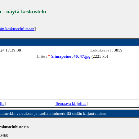
- näytä keskustelu
sin keskustelulistaan
]
024 17:39:38
Lukukerrat :
3859
Liite :
*
Siimapainot 46, 47.jpg
(2225 kb)
lle
]
[
Seuraava kirjoitus
]
imimerkin varauksen ja tuolla nimimerkillä sisään kirjautumisen.
skusteluhistoria
10460