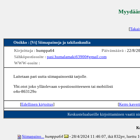
Myydään 
[
Takai
Otsikko : [Vt] Siimapainoja ja takilankuulia
Kirjoittaja :
humppa64
Päivämäärä :
22/8/2
Sähköpostiosoite :
pasi.humalamaki63900#gmail.com
WWW-osoite :
Laitetaan pari uutta siimapainoerää tarjolle.
Yht.otot joko ylläolevaan s-postiosoitteeseen tai mobiilisti
o4o-863129o
[
Edellinen kirjoitus
]
[
Kerro kaveri
Keskustelualueille kirjoittaminen vaatii n
Ke
Siimapaino...
humppa64
- 28/4/2024 11:46:07, ikä
832pv
, luettu 