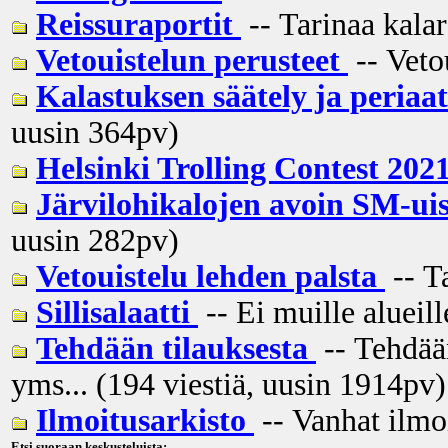
Reissuraportit
-- Tarinaa kalar
Vetouistelun perusteet
-- Veto
Kalastuksen säätely ja peria
uusin
364pv
)
Helsinki Trolling Contest 202
Järvilohikalojen avoin SM-ui
uusin
282pv
)
Vetouistelu lehden palsta
-- Ta
Sillisalaatti
-- Ei muille alueill
Tehdään tilauksesta
-- Tehdään
yms... (194 viestiä, uusin
1914pv
)
Ilmoitusarkisto
-- Vanhat ilmo
Etsi suoraan keskusteluista: