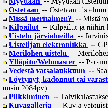
Myydään
-- Myydään uisteluun 
Ostetaan
-- Ostetaan uisteluun 
Missä meritaimen?
-- Mistä m
Kilpailut
-- Kilpailut ja niihin 
Uistelu järvialueilla
-- Järviui
Uistelijan elektroniikka
-- GPS
Merilohen uistelu
-- Merilohen
Ylläpito/Webmaster
-- Parannu
Vedestä vatsalaukkuun
-- Saal
Löytynyt, kadonnut tai varas
uusin
2084pv
)
Pilkkiminen
-- Talvikalastukse
Kuvagalleria
-- Kuvia vetouiste