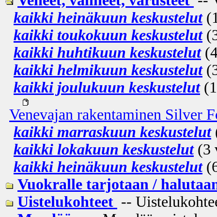
Veneet, välineet, varusteet
-- 
kaikki heinäkuun keskustelut
(1
kaikki toukokuun keskustelut
(3
kaikki huhtikuun keskustelut
(4
kaikki helmikuun keskustelut
(3
kaikki joulukuun keskustelut
(1
Venevajan rakentaminen Silver F
kaikki marraskuun keskustelut
kaikki lokakuun keskustelut
(3 
kaikki heinäkuun keskustelut
(6
Vuokralle tarjotaan / halutaa
Uistelukohteet
-- Uistelukohtee