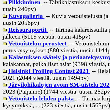
Pilkkiminen
-- Talvikalastuksen keskust
uusin
246pv
)
Kuvagalleria
-- Kuvia vetouistelusta ja
uusin
2056pv
)
Reissuraportit
-- Tarinaa kalareissuilta 
jälkeen (5115 viestiä, uusin
415pv
)
Vetouistelun perusteet
-- Vetouisteluun 
peruskysymykset (880 viestiä, uusin
1144
Kalastuksen säätely ja periaatekysym
kalakannat, paikalliset asiat (9398 viestiä, 
Helsinki Trolling Contest 2021
-- Hels
2021 (2044 viestiä, uusin
1494pv
)
Järvilohikalojen avoin SM-uistelu 20
2023 (Päijänne) (1744 viestiä, uusin
282p
Vetouistelu lehden palsta
-- Tarinaa kir
kysymyksiä, ... (223 viestiä, uusin
1565pv
)