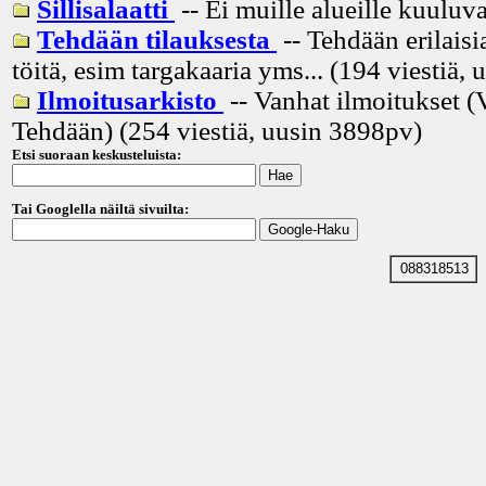
Sillisalaatti
-- Ei muille alueille kuuluva
Tehdään tilauksesta
-- Tehdään erilaisia
töitä, esim targakaaria yms... (194 viestiä, 
Ilmoitusarkisto
-- Vanhat ilmoitukset (
Tehdään) (254 viestiä, uusin
3898pv
)
Etsi suoraan keskusteluista:
Tai Googlella näiltä sivuilta:
088318513