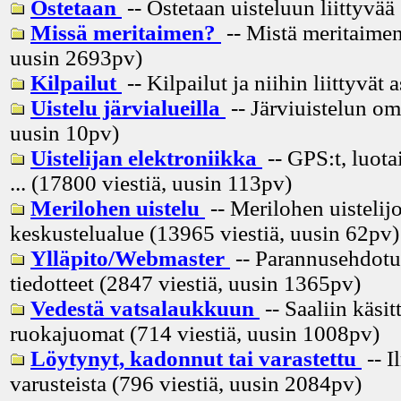
Ostetaan
-- Ostetaan uisteluun liittyvää
Missä meritaimen?
-- Mistä meritaimen
uusin
2693pv
)
Kilpailut
-- Kilpailut ja niihin liittyvät 
Uistelu järvialueilla
-- Järviuistelun om
uusin
10pv
)
Uistelijan elektroniikka
-- GPS:t, luota
... (17800 viestiä, uusin
113pv
)
Merilohen uistelu
-- Merilohen uistelij
keskustelualue (13965 viestiä, uusin
62pv
)
Ylläpito/Webmaster
-- Parannusehdotuk
tiedotteet (2847 viestiä, uusin
1365pv
)
Vedestä vatsalaukkuun
-- Saaliin käsitt
ruokajuomat (714 viestiä, uusin
1008pv
)
Löytynyt, kadonnut tai varastettu
-- I
varusteista (796 viestiä, uusin
2084pv
)