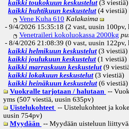
kaikki toukokuun keskustelut
(3 viestiä)
kaikki huhtikuun keskustelut
(4 viestiä)
Vene Kuha 610
Kalakaima
- 9/4/2026 15:35:18 (2 vast, uusin
100pv
,
Venetraileri kokoluokassa 2000kg
pu
- 8/4/2026 21:08:39 (0 vast, uusin
122pv
,
kaikki helmikuun keskustelut
(3 viestiä)
kaikki joulukuun keskustelut
(1 viestiä)
kaikki marraskuun keskustelut
(9 viesti
kaikki lokakuun keskustelut
(3 viestiä)
kaikki heinäkuun keskustelut
(6 viestiä)
Vuokralle tarjotaan / halutaan
-- Vuok
yms (507 viestiä, uusin
635pv
)
Uistelukohteet
-- Uistelukohteet ja koke
uusin
754pv
)
Myydään
-- Myydään uisteluun liittyvä