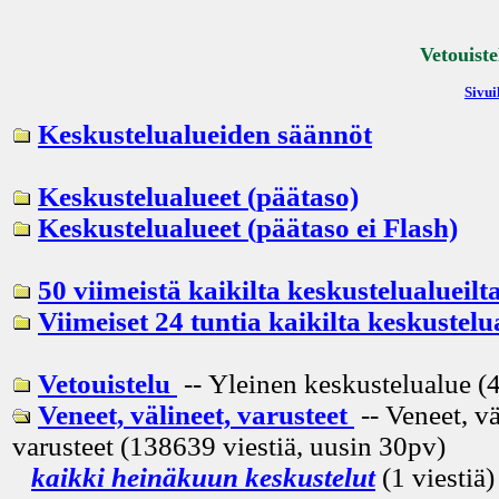
Vetouiste
Sivui
Keskustelualueiden säännöt
Keskustelualueet (päätaso)
Keskustelualueet (päätaso ei Flash)
50 viimeistä kaikilta keskustelualueilt
Viimeiset 24 tuntia kaikilta keskustelu
Vetouistelu
-- Yleinen keskustelualue (4
Veneet, välineet, varusteet
-- Veneet, vä
varusteet (138639 viestiä, uusin
30pv
)
kaikki heinäkuun keskustelut
(1 viestiä)