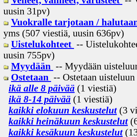
Veneet, välineet, varusteet
-- 
uusin
31pv
)
Vuokralle tarjotaan / halutaa
yms (507 viestiä, uusin
636pv
)
Uistelukohteet
-- Uistelukohtee
uusin
755pv
)
Myydään
-- Myydään uisteluun 
Ostetaan
-- Ostetaan uisteluun 
ikä alle 8 päivää
(1 viestiä)
ikä 8-14 päivää
(1 viestiä)
kaikki elokuun keskustelut
(3 vi
kaikki heinäkuun keskustelut
(6
kaikki kesäkuun keskustelut
(13