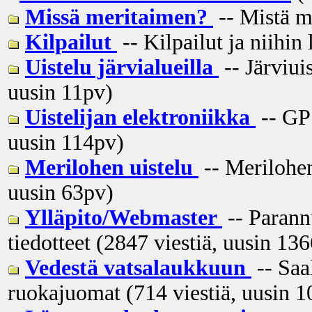
Missä meritaimen?
-- Mistä m
Kilpailut
-- Kilpailut ja niihin 
Uistelu järvialueilla
-- Järviui
uusin
11pv
)
Uistelijan elektroniikka
-- GPS
uusin
114pv
)
Merilohen uistelu
-- Merilohen
uusin
63pv
)
Ylläpito/Webmaster
-- Parann
tiedotteet (2847 viestiä, uusin
136
Vedestä vatsalaukkuun
-- Saal
ruokajuomat (714 viestiä, uusin
1