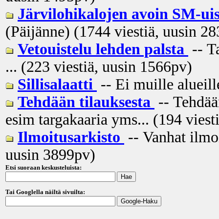
Järvilohikalojen avoin SM-ui
(Päijänne) (1744 viestiä, uusin
28
Vetouistelu lehden palsta
-- T
... (223 viestiä, uusin
1566pv
)
Sillisalaatti
-- Ei muille alueill
Tehdään tilauksesta
-- Tehdään 
esim targakaaria yms... (194 viest
Ilmoitusarkisto
-- Vanhat ilmo
uusin
3899pv
)
Etsi suoraan keskusteluista:
Tai Googlella näiltä sivuilta: