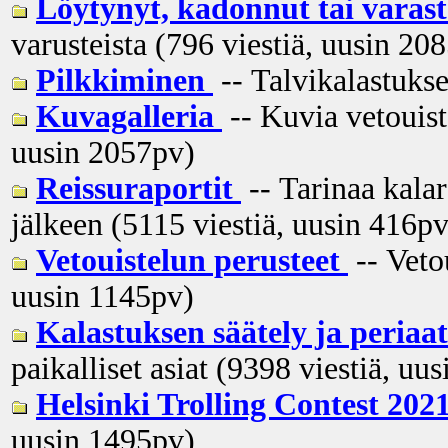
Löytynyt, kadonnut tai varas
varusteista (796 viestiä, uusin
208
Pilkkiminen
-- Talvikalastukse
Kuvagalleria
-- Kuvia vetouiste
uusin
2057pv
)
Reissuraportit
-- Tarinaa kalar
jälkeen (5115 viestiä, uusin
416p
Vetouistelun perusteet
-- Veto
uusin
1145pv
)
Kalastuksen säätely ja peria
paikalliset asiat (9398 viestiä, uus
Helsinki Trolling Contest 202
uusin
1495pv
)