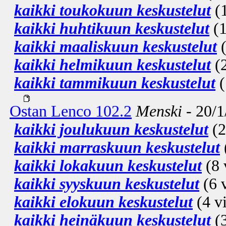
kaikki toukokuun keskustelut
(1
kaikki huhtikuun keskustelut
(1
kaikki maaliskuun keskustelut
(
kaikki helmikuun keskustelut
(2
kaikki tammikuun keskustelut
(
Ostan Lenco 102.2
Menski
- 20/1
kaikki joulukuun keskustelut
(2
kaikki marraskuun keskustelut
kaikki lokakuun keskustelut
(8 
kaikki syyskuun keskustelut
(6 v
kaikki elokuun keskustelut
(4 vi
kaikki heinäkuun keskustelut
(3