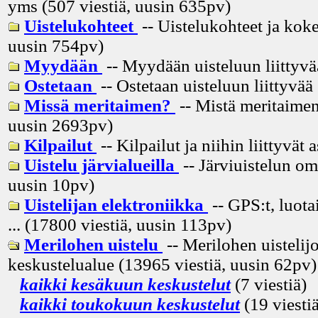
yms (507 viestiä, uusin
635pv
)
Uistelukohteet
-- Uistelukohteet ja koke
uusin
754pv
)
Myydään
-- Myydään uisteluun liittyvä
Ostetaan
-- Ostetaan uisteluun liittyvää
Missä meritaimen?
-- Mistä meritaimen
uusin
2693pv
)
Kilpailut
-- Kilpailut ja niihin liittyvät 
Uistelu järvialueilla
-- Järviuistelun om
uusin
10pv
)
Uistelijan elektroniikka
-- GPS:t, luota
... (17800 viestiä, uusin
113pv
)
Merilohen uistelu
-- Merilohen uistelij
keskustelualue (13965 viestiä, uusin
62pv
)
kaikki kesäkuun keskustelut
(7 viestiä)
kaikki toukokuun keskustelut
(19 viestiä