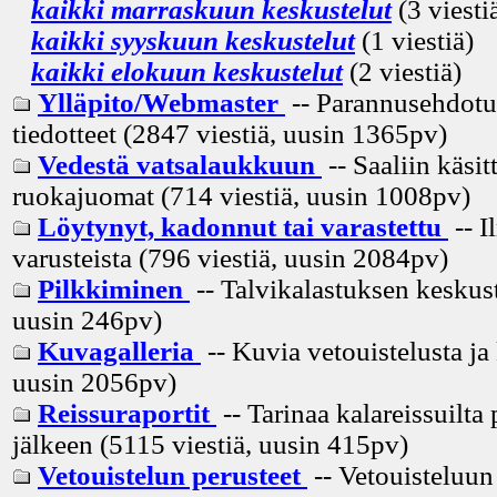
kaikki marraskuun keskustelut
(3 viesti
kaikki syyskuun keskustelut
(1 viestiä)
kaikki elokuun keskustelut
(2 viestiä)
Ylläpito/Webmaster
-- Parannusehdotuk
tiedotteet (2847 viestiä, uusin
1365pv
)
Vedestä vatsalaukkuun
-- Saaliin käsitt
ruokajuomat (714 viestiä, uusin
1008pv
)
Löytynyt, kadonnut tai varastettu
-- I
varusteista (796 viestiä, uusin
2084pv
)
Pilkkiminen
-- Talvikalastuksen keskust
uusin
246pv
)
Kuvagalleria
-- Kuvia vetouistelusta ja
uusin
2056pv
)
Reissuraportit
-- Tarinaa kalareissuilta 
jälkeen (5115 viestiä, uusin
415pv
)
Vetouistelun perusteet
-- Vetouisteluun 