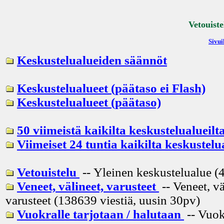
Vetouiste
Sivui
Keskustelualueiden säännöt
Keskustelualueet (päätaso ei Flash)
Keskustelualueet (päätaso)
50 viimeistä kaikilta keskustelualueilt
Viimeiset 24 tuntia kaikilta keskustelu
Vetouistelu
-- Yleinen keskustelualue (4
Veneet, välineet, varusteet
-- Veneet, vä
varusteet (138639 viestiä, uusin
30pv
)
Vuokralle tarjotaan / halutaan
-- Vuok