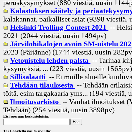
peruskysymykset (880 viestiä, uusin
1144
Kalastuksen säätely ja periaatekysym
kalakannat, paikalliset asiat (9398 viestiä, 
Helsinki Trolling Contest 2021
-- Hels
2021 (2044 viestiä, uusin
1494pv
)
Järvilohikalojen avoin SM-uistelu 20
2023 (Päijänne) (1744 viestiä, uusin
282p
Vetouistelu lehden palsta
-- Tarinaa kir
kysymyksiä, ... (223 viestiä, uusin
1565pv
)
Sillisalaatti
-- Ei muille alueille kuuluva
Tehdään tilauksesta
-- Tehdään erilaisia
töitä, esim targakaaria yms... (194 viestiä, 
Ilmoitusarkisto
-- Vanhat ilmoitukset (
Tehdään) (254 viestiä, uusin
3898pv
)
Etsi suoraan keskusteluista:
Tai Googlella näiltä sivuilta: