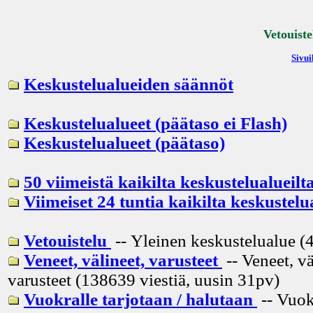
Vetouiste
Sivui
Keskustelualueiden säännöt
Keskustelualueet (päätaso ei Flash)
Keskustelualueet (päätaso)
50 viimeistä kaikilta keskustelualueilt
Viimeiset 24 tuntia kaikilta keskustelu
Vetouistelu
-- Yleinen keskustelualue (4
Veneet, välineet, varusteet
-- Veneet, vä
varusteet (138639 viestiä, uusin
31pv
)
Vuokralle tarjotaan / halutaan
-- Vuok