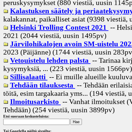
peruskysymykset (880 viestiä, uusin
1145
Kalastuksen säätely ja periaatekysym
kalakannat, paikalliset asiat (9398 viestiä, 
Helsinki Trolling Contest 2021
-- Hels
2021 (2044 viestiä, uusin
1495pv
)
Järvilohikalojen avoin SM-uistelu 20
2023 (Päijänne) (1744 viestiä, uusin
283p
Vetouistelu lehden palsta
-- Tarinaa kir
kysymyksiä, ... (223 viestiä, uusin
1566pv
)
Sillisalaatti
-- Ei muille alueille kuuluva
Tehdään tilauksesta
-- Tehdään erilaisia
töitä, esim targakaaria yms... (194 viestiä, 
Ilmoitusarkisto
-- Vanhat ilmoitukset (
Tehdään) (254 viestiä, uusin
3899pv
)
Etsi suoraan keskusteluista:
Tai Googlella näiltä sivuilta: