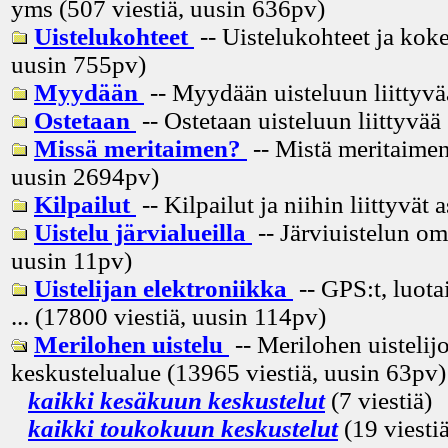
yms (507 viestiä, uusin
636pv
)
Uistelukohteet
-- Uistelukohteet ja koke
uusin
755pv
)
Myydään
-- Myydään uisteluun liittyvä
Ostetaan
-- Ostetaan uisteluun liittyvää
Missä meritaimen?
-- Mistä meritaimen
uusin
2694pv
)
Kilpailut
-- Kilpailut ja niihin liittyvät 
Uistelu järvialueilla
-- Järviuistelun om
uusin
11pv
)
Uistelijan elektroniikka
-- GPS:t, luota
... (17800 viestiä, uusin
114pv
)
Merilohen uistelu
-- Merilohen uistelij
keskustelualue (13965 viestiä, uusin
63pv
)
kaikki kesäkuun keskustelut
(7 viestiä)
kaikki toukokuun keskustelut
(19 viestiä