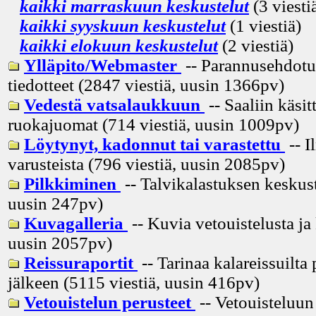
kaikki marraskuun keskustelut
(3 viesti
kaikki syyskuun keskustelut
(1 viestiä)
kaikki elokuun keskustelut
(2 viestiä)
Ylläpito/Webmaster
-- Parannusehdotuk
tiedotteet (2847 viestiä, uusin
1366pv
)
Vedestä vatsalaukkuun
-- Saaliin käsitt
ruokajuomat (714 viestiä, uusin
1009pv
)
Löytynyt, kadonnut tai varastettu
-- I
varusteista (796 viestiä, uusin
2085pv
)
Pilkkiminen
-- Talvikalastuksen keskust
uusin
247pv
)
Kuvagalleria
-- Kuvia vetouistelusta ja
uusin
2057pv
)
Reissuraportit
-- Tarinaa kalareissuilta 
jälkeen (5115 viestiä, uusin
416pv
)
Vetouistelun perusteet
-- Vetouisteluun 