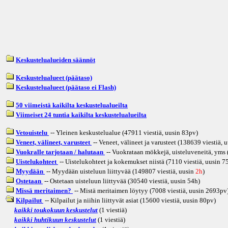
Keskustelualueiden säännöt
Keskustelualueet (päätaso)
Keskustelualueet (päätaso ei Flash)
50 viimeistä kaikilta keskustelualueilta
Viimeiset 24 tuntia kaikilta keskustelualueilta
Vetouistelu
-- Yleinen keskustelualue (47911 viestiä, uusin
83pv
)
Veneet, välineet, varusteet
-- Veneet, välineet ja varusteet (138639 viestiä, 
Vuokralle tarjotaan / halutaan
-- Vuokrataan mökkejä, uisteluveneitä, yms (
Uistelukohteet
-- Uistelukohteet ja kokemukset niistä (7110 viestiä, uusin
7
Myydään
-- Myydään uisteluun liittyvää (149807 viestiä, uusin
2h
)
Ostetaan
-- Ostetaan uisteluun liittyvää (30540 viestiä, uusin
54h
)
Missä meritaimen?
-- Mistä meritaimen löytyy (7008 viestiä, uusin
2693pv
Kilpailut
-- Kilpailut ja niihin liittyvät asiat (15600 viestiä, uusin
80pv
)
kaikki toukokuun keskustelut
(1 viestiä)
kaikki huhtikuun keskustelut
(1 viestiä)