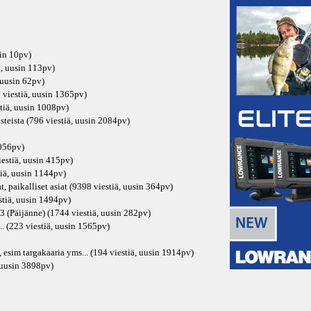
in
10pv
)
ä, uusin
113pv
)
 uusin
62pv
)
 viestiä, uusin
1365pv
)
tiä, uusin
1008pv
)
steista (796 viestiä, uusin
2084pv
)
056pv
)
iestiä, uusin
415pv
)
iä, uusin
1144pv
)
, paikalliset asiat (9398 viestiä, uusin
364pv
)
tiä, uusin
1494pv
)
3 (Päijänne) (1744 viestiä, uusin
282pv
)
.. (223 viestiä, uusin
1565pv
)
, esim targakaaria yms... (194 viestiä, uusin
1914pv
)
 uusin
3898pv
)