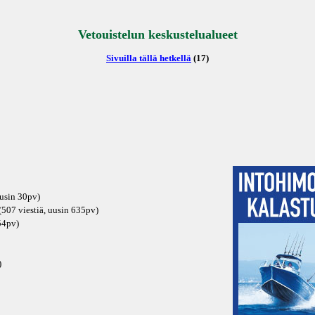
Vetouistelun keskustelualueet
Sivuilla tällä hetkellä
(17)
uusin
30pv
)
507 viestiä, uusin
635pv
)
54pv
)
)