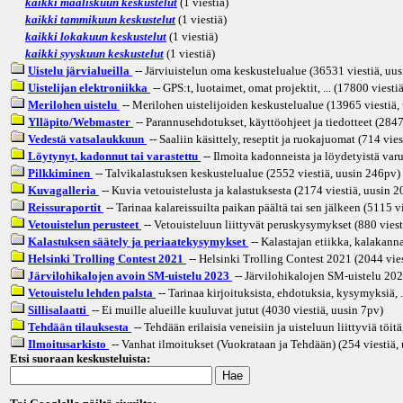
kaikki maaliskuun keskustelut
(1 viestiä)
kaikki tammikuun keskustelut
(1 viestiä)
kaikki lokakuun keskustelut
(1 viestiä)
kaikki syyskuun keskustelut
(1 viestiä)
Uistelu järvialueilla
-- Järviuistelun oma keskustelualue (36531 viestiä, uus
Uistelijan elektroniikka
-- GPS:t, luotaimet, omat projektit, ... (17800 viesti
Merilohen uistelu
-- Merilohen uistelijoiden keskustelualue (13965 viestiä,
Ylläpito/Webmaster
-- Parannusehdotukset, käyttöohjeet ja tiedotteet (2847
Vedestä vatsalaukkuun
-- Saaliin käsittely, reseptit ja ruokajuomat (714 vies
Löytynyt, kadonnut tai varastettu
-- Ilmoita kadonneista ja löydetyistä varu
Pilkkiminen
-- Talvikalastuksen keskustelualue (2552 viestiä, uusin
246pv
)
Kuvagalleria
-- Kuvia vetouistelusta ja kalastuksesta (2174 viestiä, uusin
2
Reissuraportit
-- Tarinaa kalareissuilta paikan päältä tai sen jälkeen (5115 v
Vetouistelun perusteet
-- Vetouisteluun liittyvät peruskysymykset (880 viest
Kalastuksen säätely ja periaatekysymykset
-- Kalastajan etiikka, kalakannat
Helsinki Trolling Contest 2021
-- Helsinki Trolling Contest 2021 (2044 vies
Järvilohikalojen avoin SM-uistelu 2023
-- Järvilohikalojen SM-uistelu 202
Vetouistelu lehden palsta
-- Tarinaa kirjoituksista, ehdotuksia, kysymyksiä, .
Sillisalaatti
-- Ei muille alueille kuuluvat jutut (4030 viestiä, uusin
7pv
)
Tehdään tilauksesta
-- Tehdään erilaisia veneisiin ja uisteluun liittyviä töitä
Ilmoitusarkisto
-- Vanhat ilmoitukset (Vuokrataan ja Tehdään) (254 viestiä,
Etsi suoraan keskusteluista: