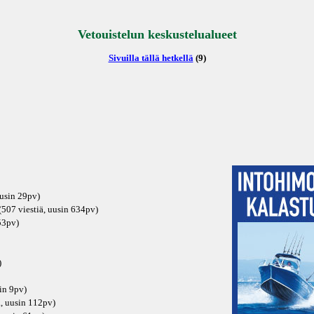
Vetouistelun keskustelualueet
Sivuilla tällä hetkellä
(9)
uusin
29pv
)
507 viestiä, uusin
634pv
)
53pv
)
)
in
9pv
)
ä, uusin
112pv
)