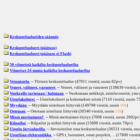
Keskustelualueiden säännöt
Keskustelualueet (päätaso)
Keskustelualueet (päätaso ei Flash)
50 viimeistä kaikilta keskustelualueilta
Viimeiset 24 tuntia kaikilta keskustelualueilta
Vetouistelu
-- Yleinen keskustelualue (47911 viestiä, uusin
82pv
)
Veneet, välineet, varusteet
-- Veneet, välineet ja varusteet (138639 viestiä, 
Vuokralle tarjotaan / halutaan
-- Vuokrataan mökkejä, uisteluveneitä, yms (
Uistelukohteet
-- Uistelukohteet ja kokemukset niistä (7110 viestiä, uusin
7
Myydään
-- Myydään uisteluun liittyvää (149798 viestiä, uusin
10h
)
Ostetaan
-- Ostetaan uisteluun liittyvää (30540 viestiä, uusin
11h
)
Missä meritaimen?
-- Mistä meritaimen löytyy (7008 viestiä, uusin
2692pv
Kilpailut
-- Kilpailut ja niihin liittyvät asiat (15600 viestiä, uusin
79pv
)
Uistelu järvialueilla
-- Järviuistelun oma keskustelualue (36531 viestiä, uus
Uistelijan elektroniikka
-- GPS:t, luotaimet, omat projektit, ... (17800 viesti