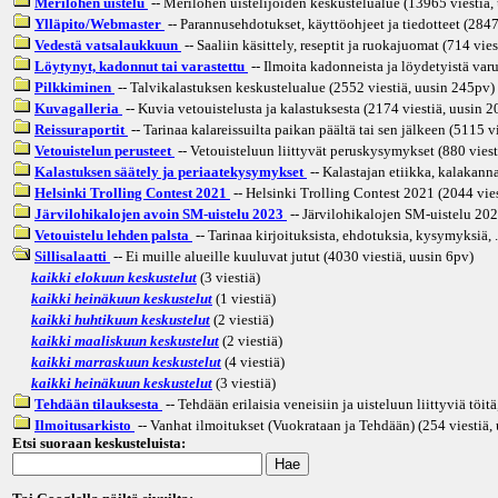
Merilohen uistelu
-- Merilohen uistelijoiden keskustelualue (13965 viestiä,
Ylläpito/Webmaster
-- Parannusehdotukset, käyttöohjeet ja tiedotteet (2847
Vedestä vatsalaukkuun
-- Saaliin käsittely, reseptit ja ruokajuomat (714 vies
Löytynyt, kadonnut tai varastettu
-- Ilmoita kadonneista ja löydetyistä varu
Pilkkiminen
-- Talvikalastuksen keskustelualue (2552 viestiä, uusin
245pv
)
Kuvagalleria
-- Kuvia vetouistelusta ja kalastuksesta (2174 viestiä, uusin
2
Reissuraportit
-- Tarinaa kalareissuilta paikan päältä tai sen jälkeen (5115 v
Vetouistelun perusteet
-- Vetouisteluun liittyvät peruskysymykset (880 viest
Kalastuksen säätely ja periaatekysymykset
-- Kalastajan etiikka, kalakannat
Helsinki Trolling Contest 2021
-- Helsinki Trolling Contest 2021 (2044 vies
Järvilohikalojen avoin SM-uistelu 2023
-- Järvilohikalojen SM-uistelu 202
Vetouistelu lehden palsta
-- Tarinaa kirjoituksista, ehdotuksia, kysymyksiä, .
Sillisalaatti
-- Ei muille alueille kuuluvat jutut (4030 viestiä, uusin
6pv
)
kaikki elokuun keskustelut
(3 viestiä)
kaikki heinäkuun keskustelut
(1 viestiä)
kaikki huhtikuun keskustelut
(2 viestiä)
kaikki maaliskuun keskustelut
(2 viestiä)
kaikki marraskuun keskustelut
(4 viestiä)
kaikki heinäkuun keskustelut
(3 viestiä)
Tehdään tilauksesta
-- Tehdään erilaisia veneisiin ja uisteluun liittyviä töitä
Ilmoitusarkisto
-- Vanhat ilmoitukset (Vuokrataan ja Tehdään) (254 viestiä,
Etsi suoraan keskusteluista: