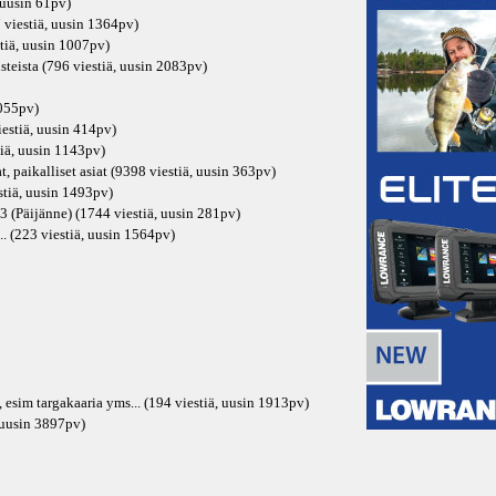
 uusin
61pv
)
 viestiä, uusin
1364pv
)
tiä, uusin
1007pv
)
steista (796 viestiä, uusin
2083pv
)
055pv
)
iestiä, uusin
414pv
)
iä, uusin
1143pv
)
, paikalliset asiat (9398 viestiä, uusin
363pv
)
tiä, uusin
1493pv
)
3 (Päijänne) (1744 viestiä, uusin
281pv
)
.. (223 viestiä, uusin
1564pv
)
, esim targakaaria yms... (194 viestiä, uusin
1913pv
)
 uusin
3897pv
)