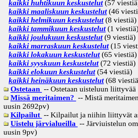
kaikki huhtikuun keskustelut
(57 viestiä
kaikki maaliskuun keskustelut
(46 viesti
kaikki helmikuun keskustelut
(8 viestiä)
kaikki tammikuun keskustelut
(1 viestiä
kaikki joulukuun keskustelut
(9 viestiä)
kaikki marraskuun keskustelut
(15 viest
kaikki lokakuun keskustelut
(65 viestiä)
kaikki syyskuun keskustelut
(72 viestiä)
kaikki elokuun keskustelut
(54 viestiä)
kaikki heinäkuun keskustelut
(68 viestiä
Ostetaan
-- Ostetaan uisteluun liittyvää
Missä meritaimen?
-- Mistä meritaimen
uusin
2692pv
)
Kilpailut
-- Kilpailut ja niihin liittyvät 
Uistelu järvialueilla
-- Järviuistelun om
uusin
9pv
)