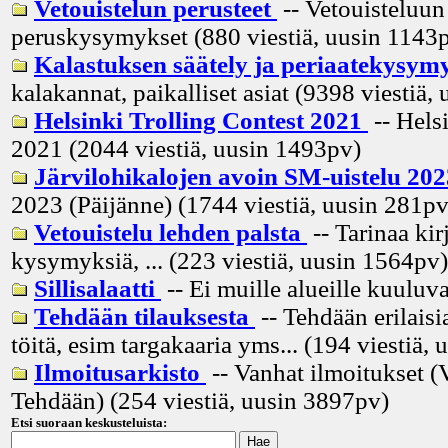
Vetouistelun perusteet
-- Vetouisteluun 
peruskysymykset (880 viestiä, uusin
1143
Kalastuksen säätely ja periaatekysym
kalakannat, paikalliset asiat (9398 viestiä, 
Helsinki Trolling Contest 2021
-- Hels
2021 (2044 viestiä, uusin
1493pv
)
Järvilohikalojen avoin SM-uistelu 20
2023 (Päijänne) (1744 viestiä, uusin
281p
Vetouistelu lehden palsta
-- Tarinaa kir
kysymyksiä, ... (223 viestiä, uusin
1564pv
)
Sillisalaatti
-- Ei muille alueille kuuluva
Tehdään tilauksesta
-- Tehdään erilaisia
töitä, esim targakaaria yms... (194 viestiä, 
Ilmoitusarkisto
-- Vanhat ilmoitukset (
Tehdään) (254 viestiä, uusin
3897pv
)
Etsi suoraan keskusteluista: