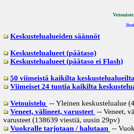
Vetouiste
Sivui
Keskustelualueiden säännöt
Keskustelualueet (päätaso)
Keskustelualueet (päätaso ei Flash)
50 viimeistä kaikilta keskustelualueilt
Viimeiset 24 tuntia kaikilta keskustelu
Vetouistelu
-- Yleinen keskustelualue (4
Veneet, välineet, varusteet
-- Veneet, vä
varusteet (138639 viestiä, uusin
29pv
)
Vuokralle tarjotaan / halutaan
-- Vuok