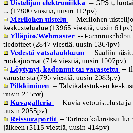
Uistelijan elektroniikka
-- GPS:t, luota
... (17800 viestiä, uusin
112pv
)
Merilohen uistelu
-- Merilohen uistelij
keskustelualue (13965 viestiä, uusin
61pv
)
Ylläpito/Webmaster
-- Parannusehdotuk
tiedotteet (2847 viestiä, uusin
1364pv
)
Vedestä vatsalaukkuun
-- Saaliin käsitt
ruokajuomat (714 viestiä, uusin
1007pv
)
Löytynyt, kadonnut tai varastettu
-- I
varusteista (796 viestiä, uusin
2083pv
)
Pilkkiminen
-- Talvikalastuksen keskust
uusin
245pv
)
Kuvagalleria
-- Kuvia vetouistelusta ja
uusin
2055pv
)
Reissuraportit
-- Tarinaa kalareissuilta 
jälkeen (5115 viestiä, uusin
414pv
)