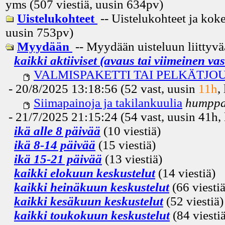
yms (507 viestiä, uusin
634pv
)
Uistelukohteet
-- Uistelukohteet ja koke
uusin
753pv
)
Myydään
-- Myydään uisteluun liittyvä
kaikki aktiiviset (avaus tai viimeinen va
VALMISPAKETTI TAI PELKÄTJO
- 20/8/2025 13:18:56 (52 vast, uusin
11h
,
Siimapainoja ja takilankuulia
humpp
- 21/7/2025 21:15:24 (54 vast, uusin
41h
,
ikä alle 8 päivää
(10 viestiä)
ikä 8-14 päivää
(15 viestiä)
ikä 15-21 päivää
(13 viestiä)
kaikki elokuun keskustelut
(14 viestiä)
kaikki heinäkuun keskustelut
(66 viestiä
kaikki kesäkuun keskustelut
(52 viestiä)
kaikki toukokuun keskustelut
(84 viestiä