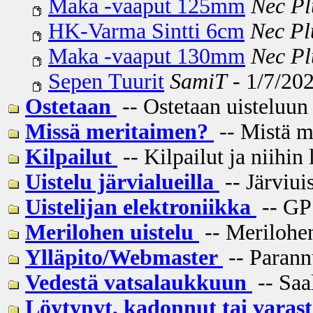
Maka -vaaput 125mm
Nec Pl
HK-Varma Sintti 6cm
Nec Pl
Maka -vaaput 130mm
Nec Pl
Sepen Tuurit
SamiT
- 1/7/202
Ostetaan
-- Ostetaan uisteluun 
Missä meritaimen?
-- Mistä m
Kilpailut
-- Kilpailut ja niihin 
Uistelu järvialueilla
-- Järviui
Uistelijan elektroniikka
-- GPS
Merilohen uistelu
-- Merilohen
Ylläpito/Webmaster
-- Parannu
Vedestä vatsalaukkuun
-- Saal
Löytynyt, kadonnut tai varas