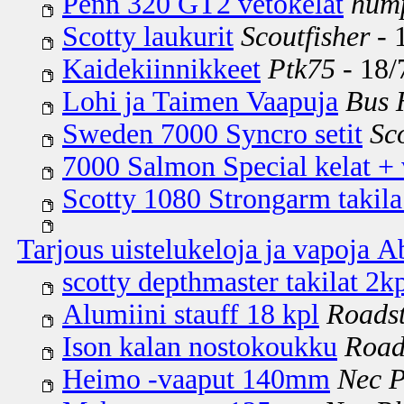
Penn 320 GT2 vetokelat
hum
Scotty laukurit
Scoutfisher
- 
Kaidekiinnikkeet
Ptk75
- 18/
Lohi ja Taimen Vaapuja
Bus 
Sweden 7000 Syncro setit
Sc
7000 Salmon Special kelat + 
Scotty 1080 Strongarm takila
Tarjous uistelukeloja ja vapoja
scotty depthmaster takilat 2k
Alumiini stauff 18 kpl
Roads
Ison kalan nostokoukku
Road
Heimo -vaaput 140mm
Nec P