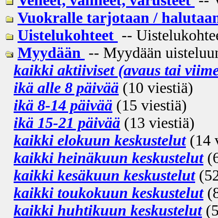
Veneet, välineet, varusteet
-- 
Vuokralle tarjotaan / halutaa
Uistelukohteet
-- Uistelukohtee
Myydään
-- Myydään uisteluun 
kaikki aktiiviset (avaus tai viim
ikä alle 8 päivää
(10 viestiä)
ikä 8-14 päivää
(15 viestiä)
ikä 15-21 päivää
(13 viestiä)
kaikki elokuun keskustelut
(14 v
kaikki heinäkuun keskustelut
(6
kaikki kesäkuun keskustelut
(52
kaikki toukokuun keskustelut
(8
kaikki huhtikuun keskustelut
(5