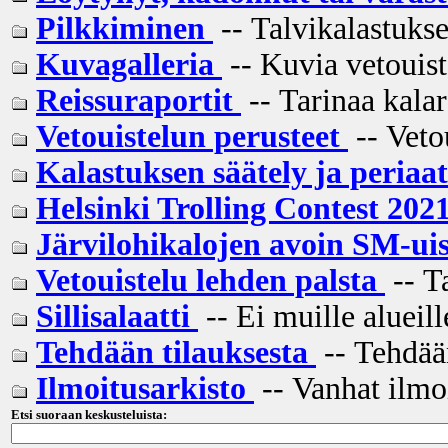
Pilkkiminen
-- Talvikalastukse
Kuvagalleria
-- Kuvia vetouiste
Reissuraportit
-- Tarinaa kalar
Vetouistelun perusteet
-- Veto
Kalastuksen säätely ja peria
Helsinki Trolling Contest 202
Järvilohikalojen avoin SM-ui
Vetouistelu lehden palsta
-- Ta
Sillisalaatti
-- Ei muille alueill
Tehdään tilauksesta
-- Tehdään
Ilmoitusarkisto
-- Vanhat ilmo
Etsi suoraan keskusteluista: