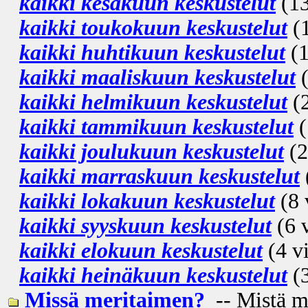
kaikki kesäkuun keskustelut
(13
kaikki toukokuun keskustelut
(1
kaikki huhtikuun keskustelut
(1
kaikki maaliskuun keskustelut
(
kaikki helmikuun keskustelut
(2
kaikki tammikuun keskustelut
(
kaikki joulukuun keskustelut
(2
kaikki marraskuun keskustelut
kaikki lokakuun keskustelut
(8 
kaikki syyskuun keskustelut
(6 v
kaikki elokuun keskustelut
(4 vi
kaikki heinäkuun keskustelut
(3
Missä meritaimen?
-- Mistä m