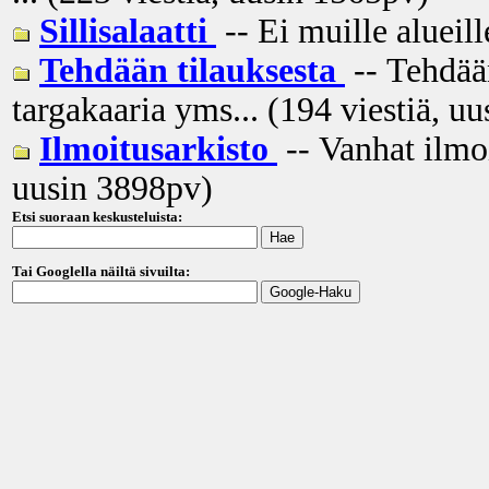
Sillisalaatti
-- Ei muille alueill
Tehdään tilauksesta
-- Tehdään
targakaaria yms... (194 viestiä, uu
Ilmoitusarkisto
-- Vanhat ilmo
uusin
3898pv
)
Etsi suoraan keskusteluista:
Tai Googlella näiltä sivuilta: