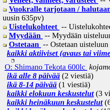
Veneet, välineet, varusteet
-- 
Vuokralle tarjotaan / halutaa
uusin
635pv
)
Uistelukohteet
-- Uistelukohtee
Myydään
-- Myydään uisteluun 
Ostetaan
-- Ostetaan uisteluun 
kaikki aktiiviset (avaus tai viim
O: Shimano Tekota 600lc
kojam
ikä alle 8 päivää
(2 viestiä)
ikä 8-14 päivää
(1 viestiä)
kaikki elokuun keskustelut
(3 vi
kaikki heinäkuun keskustelut
(6