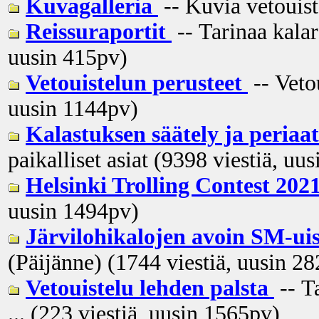
Kuvagalleria
-- Kuvia vetouiste
Reissuraportit
-- Tarinaa kalar
uusin
415pv
)
Vetouistelun perusteet
-- Veto
uusin
1144pv
)
Kalastuksen säätely ja peria
paikalliset asiat (9398 viestiä, uus
Helsinki Trolling Contest 202
uusin
1494pv
)
Järvilohikalojen avoin SM-ui
(Päijänne) (1744 viestiä, uusin
28
Vetouistelu lehden palsta
-- T
... (223 viestiä, uusin
1565pv
)