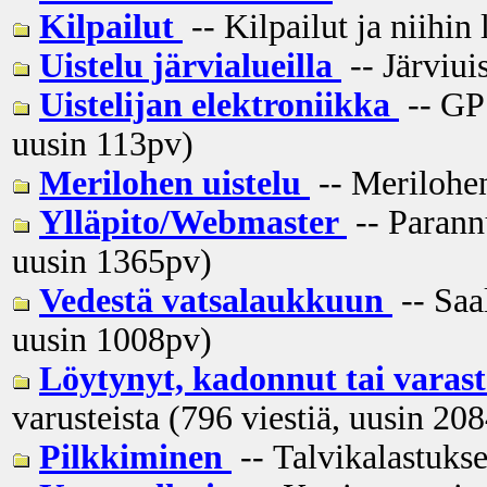
Kilpailut
-- Kilpailut ja niihin 
Uistelu järvialueilla
-- Järviui
Uistelijan elektroniikka
-- GPS
uusin
113pv
)
Merilohen uistelu
-- Merilohen
Ylläpito/Webmaster
-- Parannu
uusin
1365pv
)
Vedestä vatsalaukkuun
-- Saal
uusin
1008pv
)
Löytynyt, kadonnut tai varas
varusteista (796 viestiä, uusin
208
Pilkkiminen
-- Talvikalastukse