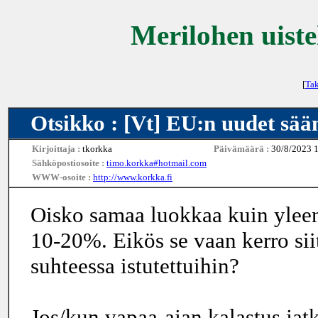
Merilohen uiste
[
Tak
Otsikko : [Vt] EU:n uudet sään
Kirjoittaja :
tkorkka
Päivämäärä :
30/8/2023 
Sähköpostiosoite :
timo.korkka#hotmail.com
WWW-osoite :
http://www.korkka.fi
Oisko samaa luokkaa kuin yleen
10-20%. Eikös se vaan kerro sii
suhteessa istutettuihin?
Jos/kun vapaa-ajan kalastus jat