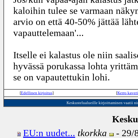
kaloihin tulee se varmaan nä
arvio on että 40-50% jättää läh
vapauttelemaan'...
Itselle ei kalastus ole niin saali
hyvässä porukassa lohta yrittämä
se on vapautettukin lohi.
[
Edellinen kirjoitus
]
[
Kerro kaveri
Keskustelualueille kirjoittaminen vaatii n
Keskus
EU:n uudet...
tkorkka
- 29/