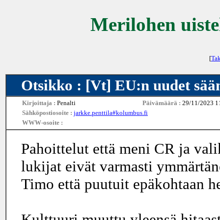
Merilohen uiste
[
Tak
Otsikko : [Vt] EU:n uudet sään
Kirjoittaja :
Penalti
Päivämäärä :
29/11/2023 1
Sähköpostiosoite :
jarkke.penttila#kolumbus.fi
WWW-osoite :
Pahoittelut että meni CR ja vali
lukijat eivät varmasti ymmärtäne
Timo että puutuit epäkohtaan het
Kulttuuri muuttu yleensä hitaast