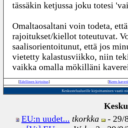
tässäkin ketjussa joku totesi 'va
Omaltaosaltani voin todeta, että 
rajoitukset/kiellot toteutuvat. V
saalisorientoitunut, että jos min
vietetty kalastusviikko, niin 
vaikka omalla mökilläni kavere
[
Edellinen kirjoitus
]
[
Kerro kaveri
Keskustelualueille kirjoittaminen vaatii n
Keskus
EU:n uudet...
tkorkka
- 29/