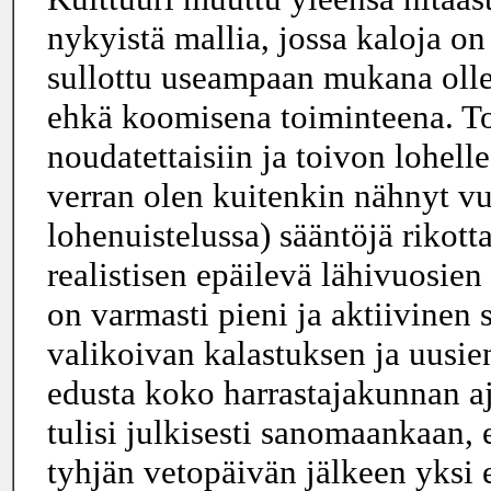
nykyistä mallia, jossa kaloja o
sullottu useampaan mukana olle
ehkä koomisena toiminteena. To
noudatettaisiin ja toivon lohel
verran olen kuitenkin nähnyt v
lohenuistelussa) sääntöjä rikotta
realistisen epäilevä lähivuosie
on varmasti pieni ja aktiivinen
valikoivan kalastuksen ja uusie
edusta koko harrastajakunnan aj
tulisi julkisesti sanomaankaan, 
tyhjän vetopäivän jälkeen yksi e