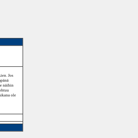
ien. Jos
empänä
ee näihin
johtuu
aikana ole