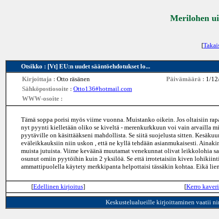
Merilohen ui
[
Takai
Otsikko : [Vt] EU:n uudet sääntöehdotukset lo...
Kirjoittaja :
Otto räsänen
Päivämäärä :
1/12
Sähköpostiosoite :
Otto136#hotmail.com
WWW-osoite :
Tämä soppa porisi myös viime vuonna. Muistanko oikein. Jos oltaisiin rapa
nyt pyynti kielletään oliko se kiveltä - merenkurkkuun voi vain arvailla mi
pyytäville on käsittääkseni mahdollista. Se siitä suojelusta sitten. Kesäku
eväleikkauksiin niin uskon , että ne kyllä tehdään asianmukaisesti. Ainakin 
muista jutuista. Viime keväänä muutamat venekunnat olivat leikkolohia saan
osunut omiin pyytöihin kuin 2 yksilöä. Se että irrotetaisiin kiven lohikii
ammattipuolella käytety merkkipanta helpottaisi tässäkin kohtaa. Eikä li
[
Edellinen kirjoitus
]
[
Kerro kaveri
Keskustelualueille kirjoittaminen vaatii n