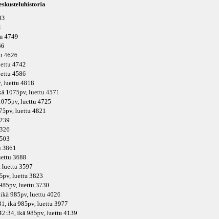
skusteluhistoria
83
4
tu 4749
66
tu 4626
uettu 4742
uettu 4586
v
, luettu 4818
kä
1075pv
, luettu 4571
075pv
, luettu 4725
75pv
, luettu 4821
4239
4326
3503
tu 3861
luettu 3688
, luettu 3597
5pv
, luettu 3823
985pv
, luettu 3730
 ikä
985pv
, luettu 4026
1, ikä
985pv
, luettu 3977
42:34, ikä
985pv
, luettu 4139