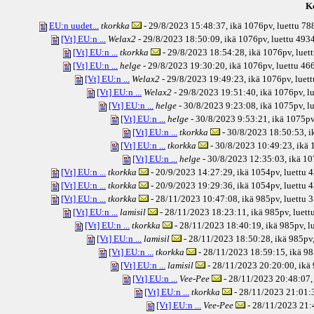
Ke
EU:n uudet...
tkorkka
- 29/8/2023 15:48:37, ikä
1076pv
, luettu 78
[Vt] EU:n ...
Welax2
- 29/8/2023 18:50:09, ikä
1076pv
, luettu 493
[Vt] EU:n ...
tkorkka
- 29/8/2023 18:54:28, ikä
1076pv
, luet
[Vt] EU:n ...
helge
- 29/8/2023 19:30:20, ikä
1076pv
, luettu 46
[Vt] EU:n ...
Welax2
- 29/8/2023 19:49:23, ikä
1076pv
, luet
[Vt] EU:n ...
Welax2
- 29/8/2023 19:51:40, ikä
1076pv
, l
[Vt] EU:n ...
helge
- 30/8/2023 9:23:08, ikä
1075pv
, l
[Vt] EU:n ...
helge
- 30/8/2023 9:53:21, ikä
1075p
[Vt] EU:n ...
tkorkka
- 30/8/2023 18:50:53, i
[Vt] EU:n ...
tkorkka
- 30/8/2023 10:49:23, ikä
1
[Vt] EU:n ...
helge
- 30/8/2023 12:35:03, ikä
10
[Vt] EU:n ...
tkorkka
- 20/9/2023 14:27:29, ikä
1054pv
, luettu 
[Vt] EU:n ...
tkorkka
- 20/9/2023 19:29:36, ikä
1054pv
, luettu 
[Vt] EU:n ...
tkorkka
- 28/11/2023 10:47:08, ikä
985pv
, luettu 
[Vt] EU:n ...
lamisil
- 28/11/2023 18:23:11, ikä
985pv
, luet
[Vt] EU:n ...
tkorkka
- 28/11/2023 18:40:19, ikä
985pv
, 
[Vt] EU:n ...
lamisil
- 28/11/2023 18:50:28, ikä
985pv
[Vt] EU:n ...
tkorkka
- 28/11/2023 18:59:15, ikä
98
[Vt] EU:n ...
lamisil
- 28/11/2023 20:20:00, ikä
[Vt] EU:n ...
Vee-Pee
- 28/11/2023 20:48:07,
[Vt] EU:n ...
tkorkka
- 28/11/2023 21:01:3
[Vt] EU:n ...
Vee-Pee
- 28/11/2023 21: