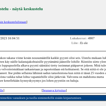
stelu - näytä keskustelu
sin keskustelulistaan
]
/2023 16:04:51
Lukukerrat :
4907
Liite :
Ei ole
kon takana viime kesän nousumäärillä kaikki pyynti olisi seis. Uistelu mukaan luk
ten käy näille kalastajakohtaisille pyytämättä jääneille lohille. Kiintiön siirto yl
un loppupuolella alkava pyynti säästäisi tietty isoimmat pääparvet jokeen. Mitä tul
velvoiteistukkaat tarkastetaan ja raportoidaan erä kohtaisesti. Se että niitä ei ole 
eet. Itse pidän sellaista lähinnä sadun taruolentona kun niitä ei tässä 25 vuoden 
ntiösta vaikka tuhat lohta vapamiehille olisi järkevää. Valvonta on mahdonta mutta
enee kenellekään kynnyskysymys jos lohen pyyntiin on haluja.
lle
]
[
Seuraava kirjoitus
]
imimerkin varauksen ja tuolla nimimerkillä sisään kirjautumisen.