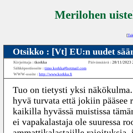
Merilohen uiste
[
Tak
Otsikko : [Vt] EU:n uudet sään
Kirjoittaja :
tkorkka
Päivämäärä :
28/11/2023 
Sähköpostiosoite :
timo.korkka#hotmail.com
WWW-osoite :
http://www.korkka.fi
Tuo on tietysti yksi näkökulma. 
hyvä turvata että jokiin pääsee 
kaikilla hyvässä muistissa täm
ei vapakalastaja ole suuressa ro
ammattikalastajille rajoituksia,