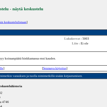
stelu - näytä keskustelu
sin keskustelulistaan
]
Lukukerrat :
5003
Liite :
Ei ole
pysyy koiraanpäätä hinkkamassa ensi kauden.
lle
]
[
Seuraava kirjoitus
]
imimerkin varauksen ja tuolla nimimerkillä sisään kirjautumisen.
skusteluhistoria
82
0
tu 4746
64