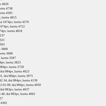
tu 4626
uettu 4738
uettu 4585
v
, luettu 4815
kä
1074pv
, luettu 4570
074pv
, luettu 4722
74pv
, luettu 4818
4237
4321
3503
tu 3860
luettu 3688
, luettu 3597
4pv
, luettu 3823
984pv
, luettu 3729
 ikä
984pv
, luettu 4023
1, ikä
984pv
, luettu 3975
42:34, ikä
984pv
, luettu 4139
2:01:09, ikä
984pv
, luettu 4050
 ikä
983pv
, luettu 4037
:46, ikä
983pv
, luettu 4062
127
u 4302