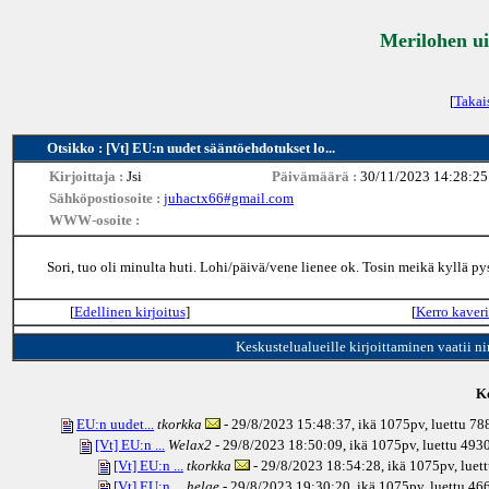
Merilohen ui
[
Takai
Otsikko : [Vt] EU:n uudet sääntöehdotukset lo...
Kirjoittaja :
Jsi
Päivämäärä :
30/11/2023 14:28:25
Sähköpostiosoite :
juhactx66#gmail.com
WWW-osoite :
Sori, tuo oli minulta huti. Lohi/päivä/vene lienee ok. Tosin meikä kyllä 
[
Edellinen kirjoitus
]
[
Kerro kaveri
Keskustelualueille kirjoittaminen vaatii n
Ke
EU:n uudet...
tkorkka
- 29/8/2023 15:48:37, ikä
1075pv
, luettu 78
[Vt] EU:n ...
Welax2
- 29/8/2023 18:50:09, ikä
1075pv
, luettu 493
[Vt] EU:n ...
tkorkka
- 29/8/2023 18:54:28, ikä
1075pv
, luet
[Vt] EU:n ...
helge
- 29/8/2023 19:30:20, ikä
1075pv
, luettu 46