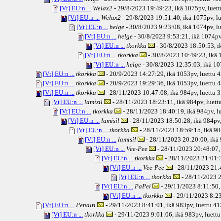
[Vt] EU:n ...
Welax2
- 29/8/2023 19:49:23, ikä
1075pv
, luet
[Vt] EU:n ...
Welax2
- 29/8/2023 19:51:40, ikä
1075pv
, l
[Vt] EU:n ...
helge
- 30/8/2023 9:23:08, ikä
1074pv
, l
[Vt] EU:n ...
helge
- 30/8/2023 9:53:21, ikä
1074p
[Vt] EU:n ...
tkorkka
- 30/8/2023 18:50:53, i
[Vt] EU:n ...
tkorkka
- 30/8/2023 10:49:23, ikä
1
[Vt] EU:n ...
helge
- 30/8/2023 12:35:03, ikä
10
[Vt] EU:n ...
tkorkka
- 20/9/2023 14:27:29, ikä
1053pv
, luettu 
[Vt] EU:n ...
tkorkka
- 20/9/2023 19:29:36, ikä
1053pv
, luettu 
[Vt] EU:n ...
tkorkka
- 28/11/2023 10:47:08, ikä
984pv
, luettu 
[Vt] EU:n ...
lamisil
- 28/11/2023 18:23:11, ikä
984pv
, luet
[Vt] EU:n ...
tkorkka
- 28/11/2023 18:40:19, ikä
984pv
, 
[Vt] EU:n ...
lamisil
- 28/11/2023 18:50:28, ikä
984pv
[Vt] EU:n ...
tkorkka
- 28/11/2023 18:59:15, ikä
98
[Vt] EU:n ...
lamisil
- 28/11/2023 20:20:00, ikä
[Vt] EU:n ...
Vee-Pee
- 28/11/2023 20:48:07,
[Vt] EU:n ...
tkorkka
- 28/11/2023 21:01:3
[Vt] EU:n ...
Vee-Pee
- 28/11/2023 21:
[Vt] EU:n ...
tkorkka
- 28/11/2023 2
[Vt] EU:n ...
PaPei
- 29/11/2023 8:11:50,
[Vt] EU:n ...
tkorkka
- 29/11/2023 8:23
[Vt] EU:n ...
Penalti
- 29/11/2023 8:41:01, ikä
983pv
, luettu 4
[Vt] EU:n ...
tkorkka
- 29/11/2023 9:01:06, ikä
983pv
, luett