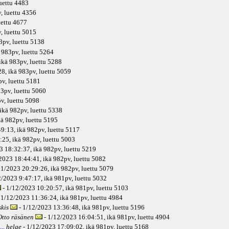
luettu 4483
v
, luettu 4356
uettu 4677
v
, luettu 5015
3pv
, luettu 5138
983pv
, luettu 5264
ikä
983pv
, luettu 5288
8, ikä
983pv
, luettu 5059
pv
, luettu 5181
3pv
, luettu 5060
pv
, luettu 5098
ikä
982pv
, luettu 5338
kä
982pv
, luettu 5195
9:13, ikä
982pv
, luettu 5117
:25, ikä
982pv
, luettu 5003
3 18:32:37, ikä
982pv
, luettu 5219
2023 18:44:41, ikä
982pv
, luettu 5082
11/2023 20:29:26, ikä
982pv
, luettu 5079
2/2023 9:47:17, ikä
981pv
, luettu 5032
- 1/12/2023 10:20:57, ikä
981pv
, luettu 5103
 1/12/2023 11:36:24, ikä
981pv
, luettu 4984
skis
- 1/12/2023 13:36:48, ikä
981pv
, luettu 5196
Otto räsänen
- 1/12/2023 16:04:51, ikä
981pv
, luettu 4904
..
helge
- 1/12/2023 17:09:02, ikä
981pv
, luettu 5168