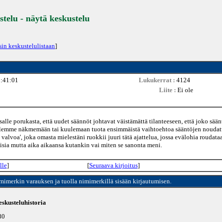
stelu - näytä keskustelu
sin keskustelulistaan
]
8:41:01
Lukukerrat :
4124
Liite :
Ei ole
alle porukasta, että uudet säännöt johtavat väistämättä tilanteeseen, että joko sään
ä tulemme näkmemään tai kuulemaan tuota ensimmäistä vaihtoehtoa sääntöjen noudat
valvoa', joka omasta mielestäni ruokkii juuri tätä ajattelua, jossa evälohia roudata
isia mutta aika aikaansa kutankin vai miten se sanonta meni.
lle
]
[
Seuraava kirjoitus
]
imimerkin varauksen ja tuolla nimimerkillä sisään kirjautumisen.
skusteluhistoria
80