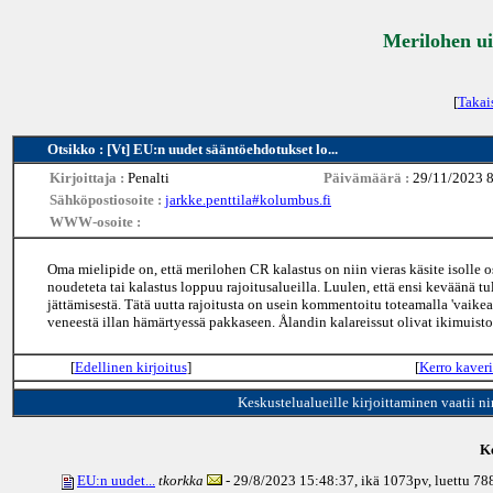
Merilohen ui
[
Takai
Otsikko : [Vt] EU:n uudet sääntöehdotukset lo...
Kirjoittaja :
Penalti
Päivämäärä :
29/11/2023 
Sähköpostiosoite :
jarkke.penttila#kolumbus.fi
WWW-osoite :
Oma mielipide on, että merilohen CR kalastus on niin vieras käsite isolle os
noudeteta tai kalastus loppuu rajoitusalueilla. Luulen, että ensi kevään
jättämisestä. Tätä uutta rajoitusta on usein kommentoitu toteamalla 'vaikea 
veneestä illan hämärtyessä pakkaseen. Ålandin kalareissut olivat ikimuisto
[
Edellinen kirjoitus
]
[
Kerro kaveri
Keskustelualueille kirjoittaminen vaatii n
Ke
EU:n uudet...
tkorkka
- 29/8/2023 15:48:37, ikä
1073pv
, luettu 78