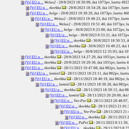
[Vt] EU:n ...
Welax2
- 29/8/2023 18:50:09, ikä
1073pv
, luettu 492
[Vt] EU:n ...
tkorkka
- 29/8/2023 18:54:28, ikä
1073pv
, luet
[Vt] EU:n ...
helge
- 29/8/2023 19:30:20, ikä
1073pv
, luettu 46
[Vt] EU:n ...
Welax2
- 29/8/2023 19:49:23, ikä
1073pv
, luet
[Vt] EU:n ...
Welax2
- 29/8/2023 19:51:40, ikä
1073pv
, l
[Vt] EU:n ...
helge
- 30/8/2023 9:23:08, ikä
1072pv
, l
[Vt] EU:n ...
helge
- 30/8/2023 9:53:21, ikä
1072p
[Vt] EU:n ...
tkorkka
- 30/8/2023 18:50:53, i
[Vt] EU:n ...
tkorkka
- 30/8/2023 10:49:23, ikä
1
[Vt] EU:n ...
helge
- 30/8/2023 12:35:03, ikä
10
[Vt] EU:n ...
tkorkka
- 20/9/2023 14:27:29, ikä
1051pv
, luettu 
[Vt] EU:n ...
tkorkka
- 20/9/2023 19:29:36, ikä
1051pv
, luettu 
[Vt] EU:n ...
tkorkka
- 28/11/2023 10:47:08, ikä
982pv
, luettu 
[Vt] EU:n ...
lamisil
- 28/11/2023 18:23:11, ikä
982pv
, luet
[Vt] EU:n ...
tkorkka
- 28/11/2023 18:40:19, ikä
982pv
, 
[Vt] EU:n ...
lamisil
- 28/11/2023 18:50:28, ikä
982pv
[Vt] EU:n ...
tkorkka
- 28/11/2023 18:59:15, ikä
98
[Vt] EU:n ...
lamisil
- 28/11/2023 20:20:00, ikä
[Vt] EU:n ...
Vee-Pee
- 28/11/2023 20:48:07,
[Vt] EU:n ...
tkorkka
- 28/11/2023 21:01:3
[Vt] EU:n ...
Vee-Pee
- 28/11/2023 21:
[Vt] EU:n ...
tkorkka
- 28/11/2023 2
[Vt] EU:n ...
PaPei
- 29/11/2023 8:11:50,
[Vt] EU:n ...
tkorkka
- 29/11/2023 8:23