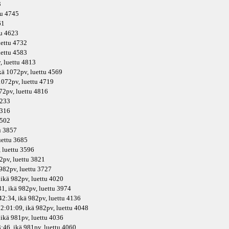
3
tu 4745
61
tu 4623
uettu 4732
uettu 4583
v
, luettu 4813
kä
1072pv
, luettu 4569
072pv
, luettu 4719
72pv
, luettu 4816
4233
4316
3502
tu 3857
luettu 3685
, luettu 3596
2pv
, luettu 3821
982pv
, luettu 3727
 ikä
982pv
, luettu 4020
1, ikä
982pv
, luettu 3974
42:34, ikä
982pv
, luettu 4136
2:01:09, ikä
982pv
, luettu 4048
 ikä
981pv
, luettu 4036
:46, ikä
981pv
, luettu 4060