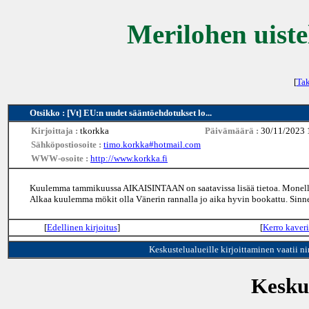
Merilohen uiste
[
Tak
Otsikko : [Vt] EU:n uudet sääntöehdotukset lo...
Kirjoittaja :
tkorkka
Päivämäärä :
30/11/2023 
Sähköpostiosoite :
timo.korkka#hotmail.com
WWW-osoite :
http://www.korkka.fi
Kuulemma tammikuussa AIKAISINTAAN on saatavissa lisää tietoa. Monelle j
Alkaa kuulemma mökit olla Vänerin rannalla jo aika hyvin bookattu. Sinn
[
Edellinen kirjoitus
]
[
Kerro kaveri
Keskustelualueille kirjoittaminen vaatii n
Keskus