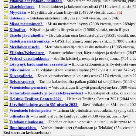
Vuokralle tarjotaan / halutaan
-- Vuokrataan mökkejä, uisteluveneitä, yms (
Uistelukohteet
-- Uistelukohteet ja kokemukset niistä (7110 viestiä, uusin
7
Myydään
-- Myydään uisteluun liittyvää (149809 viestiä, uusin
3h
)
Ostetaan
-- Ostetaan uisteluun liittyvää (30540 viestiä, uusin
74h
)
Missä meritaimen?
-- Mistä meritaimen löytyy (7008 viestiä, uusin
2694pv
Kilpailut
-- Kilpailut ja niihin liittyvät asiat (15600 viestiä, uusin
81pv
)
Uistelu järvialueilla
-- Järviuistelun oma keskustelualue (36531 viestiä, uus
Uistelijan elektroniikka
-- GPS:t, luotaimet, omat projektit, ... (17800 viesti
Merilohen uistelu
-- Merilohen uistelijoiden keskustelualue (13965 viestiä,
Ylläpito/Webmaster
-- Parannusehdotukset, käyttöohjeet ja tiedotteet (2847
Vedestä vatsalaukkuun
-- Saaliin käsittely, reseptit ja ruokajuomat (714 vies
Löytynyt, kadonnut tai varastettu
-- Ilmoita kadonneista ja löydetyistä varu
Pilkkiminen
-- Talvikalastuksen keskustelualue (2552 viestiä, uusin
247pv
)
Kuvagalleria
-- Kuvia vetouistelusta ja kalastuksesta (2174 viestiä, uusin
2
Reissuraportit
-- Tarinaa kalareissuilta paikan päältä tai sen jälkeen (5115 v
Vetouistelun perusteet
-- Vetouisteluun liittyvät peruskysymykset (880 viest
Kalastuksen säätely ja periaatekysymykset
-- Kalastajan etiikka, kalakannat
Helsinki Trolling Contest 2021
-- Helsinki Trolling Contest 2021 (2044 vies
Järvilohikalojen avoin SM-uistelu 2023
-- Järvilohikalojen SM-uistelu 202
Vetouistelu lehden palsta
-- Tarinaa kirjoituksista, ehdotuksia, kysymyksiä, .
Sillisalaatti
-- Ei muille alueille kuuluvat jutut (4030 viestiä, uusin
8pv
)
Tehdään tilauksesta
-- Tehdään erilaisia veneisiin ja uisteluun liittyviä töitä
Ilmoitusarkisto
-- Vanhat ilmoitukset (Vuokrataan ja Tehdään) (254 viestiä,
Etsi suoraan keskusteluista: