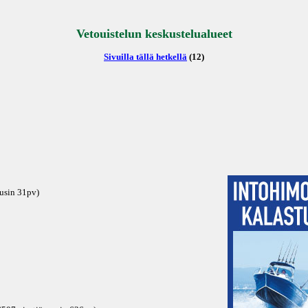
Vetouistelun keskustelualueet
Sivuilla tällä hetkellä
(12)
uusin
31pv
)