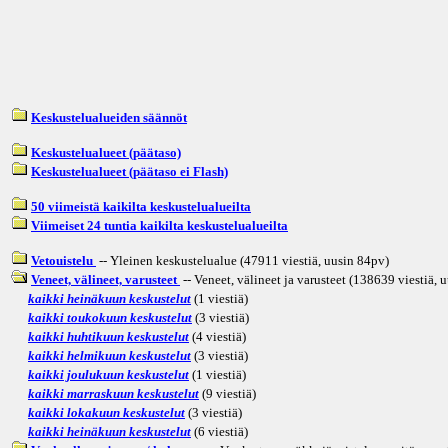
Keskustelualueiden säännöt
Keskustelualueet (päätaso)
Keskustelualueet (päätaso ei Flash)
50 viimeistä kaikilta keskustelualueilta
Viimeiset 24 tuntia kaikilta keskustelualueilta
Vetouistelu
-- Yleinen keskustelualue (47911 viestiä, uusin
84pv
)
Veneet, välineet, varusteet
-- Veneet, välineet ja varusteet (138639 viestiä, 
kaikki heinäkuun keskustelut
(1 viestiä)
kaikki toukokuun keskustelut
(3 viestiä)
kaikki huhtikuun keskustelut
(4 viestiä)
kaikki helmikuun keskustelut
(3 viestiä)
kaikki joulukuun keskustelut
(1 viestiä)
kaikki marraskuun keskustelut
(9 viestiä)
kaikki lokakuun keskustelut
(3 viestiä)
kaikki heinäkuun keskustelut
(6 viestiä)