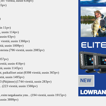
507 viestiä, uusin
636pv
)
55pv
)
)
in
11pv
)
ä, uusin
114pv
)
 uusin
63pv
)
 viestiä, uusin
1366pv
)
tiä, uusin
1009pv
)
steista (796 viestiä, uusin
2085pv
)
057pv
)
iestiä, uusin
416pv
)
iä, uusin
1145pv
)
, paikalliset asiat (9398 viestiä, uusin
365pv
)
tiä, uusin
1495pv
)
3 (Päijänne) (1744 viestiä, uusin
283pv
)
.. (223 viestiä, uusin
1566pv
)
, esim targakaaria yms... (194 viestiä, uusin
1915pv
)
 uusin
3899pv
)