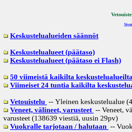
Vetouiste
Sivui
Keskustelualueiden säännöt
Keskustelualueet (päätaso)
Keskustelualueet (päätaso ei Flash)
50 viimeistä kaikilta keskustelualueilt
Viimeiset 24 tuntia kaikilta keskustelu
Vetouistelu
-- Yleinen keskustelualue (4
Veneet, välineet, varusteet
-- Veneet, vä
varusteet (138639 viestiä, uusin
29pv
)
Vuokralle tarjotaan / halutaan
-- Vuok