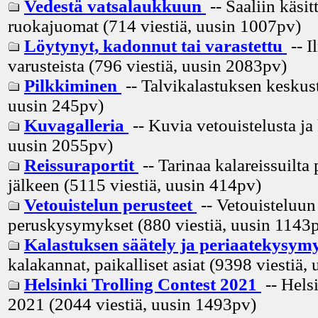
Vedestä vatsalaukkuun
-- Saaliin käsitt
ruokajuomat (714 viestiä, uusin
1007pv
)
Löytynyt, kadonnut tai varastettu
-- I
varusteista (796 viestiä, uusin
2083pv
)
Pilkkiminen
-- Talvikalastuksen keskust
uusin
245pv
)
Kuvagalleria
-- Kuvia vetouistelusta ja
uusin
2055pv
)
Reissuraportit
-- Tarinaa kalareissuilta 
jälkeen (5115 viestiä, uusin
414pv
)
Vetouistelun perusteet
-- Vetouisteluun 
peruskysymykset (880 viestiä, uusin
1143
Kalastuksen säätely ja periaatekysym
kalakannat, paikalliset asiat (9398 viestiä, 
Helsinki Trolling Contest 2021
-- Hels
2021 (2044 viestiä, uusin
1493pv
)