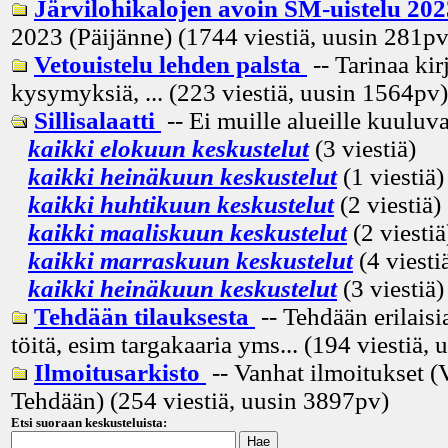
Järvilohikalojen avoin SM-uistelu 20
2023 (Päijänne) (1744 viestiä, uusin
281p
Vetouistelu lehden palsta
-- Tarinaa kir
kysymyksiä, ... (223 viestiä, uusin
1564pv
)
Sillisalaatti
-- Ei muille alueille kuuluva
kaikki elokuun keskustelut
(3 viestiä)
kaikki heinäkuun keskustelut
(1 viestiä)
kaikki huhtikuun keskustelut
(2 viestiä)
kaikki maaliskuun keskustelut
(2 viestiä
kaikki marraskuun keskustelut
(4 viesti
kaikki heinäkuun keskustelut
(3 viestiä)
Tehdään tilauksesta
-- Tehdään erilaisia
töitä, esim targakaaria yms... (194 viestiä, 
Ilmoitusarkisto
-- Vanhat ilmoitukset (
Tehdään) (254 viestiä, uusin
3897pv
)
Etsi suoraan keskusteluista: