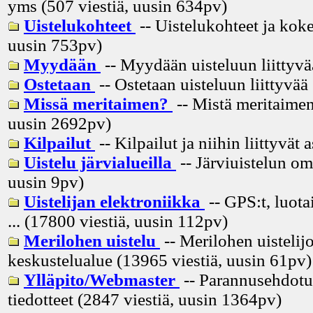
yms (507 viestiä, uusin
634pv
)
Uistelukohteet
-- Uistelukohteet ja koke
uusin
753pv
)
Myydään
-- Myydään uisteluun liittyvä
Ostetaan
-- Ostetaan uisteluun liittyvää
Missä meritaimen?
-- Mistä meritaimen
uusin
2692pv
)
Kilpailut
-- Kilpailut ja niihin liittyvät 
Uistelu järvialueilla
-- Järviuistelun om
uusin
9pv
)
Uistelijan elektroniikka
-- GPS:t, luota
... (17800 viestiä, uusin
112pv
)
Merilohen uistelu
-- Merilohen uistelij
keskustelualue (13965 viestiä, uusin
61pv
)
Ylläpito/Webmaster
-- Parannusehdotuk
tiedotteet (2847 viestiä, uusin
1364pv
)