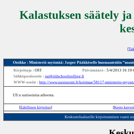
Kalastuksen säätely ja
ke
[
Tak
Otsikko : Ministeriö myöntää: Jasper Pääkköselle huomautettiin ”mau
Kirjoittaja :
OST
Päivämäärä :
5/4/2013 16:19:
Sähköpostiosoite :
jari#oldschooltrolling.fi
WWW-osoite :
http://www.uusisuomi.fi/kotimaa/58117-ministerio-myont
US:n uutisointia aiheesta.
[
Edellinen kirjoitus
]
[
Kerro kaveri
Keskustelualueille kirjoittaminen vaatii n
Keskus