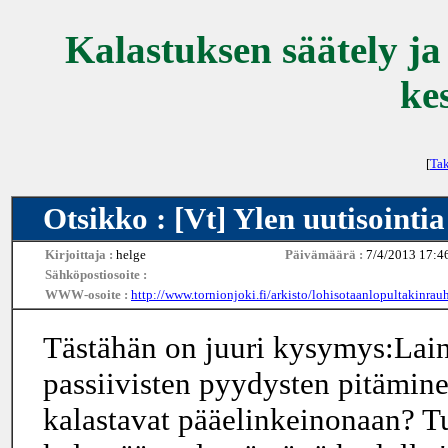
Kalastuksen säätely ja
ke
[
Tak
Otsikko : [Vt] Ylen uutisointia
Kirjoittaja :
helge
Päivämäärä :
7/4/2013 17:4
Sähköpostiosoite :
WWW-osoite :
http://www.tornionjoki.fi/arkisto/lohisotaanlopultakinr
Tästähän on juuri kysymys:Laina
passiivisten pyydysten pitäminen
kalastavat pääelinkeinonaan? Tu