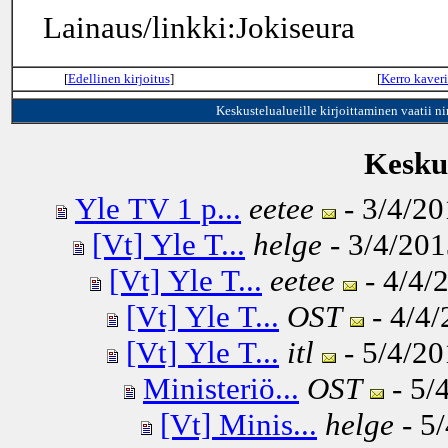
Lainaus/linkki:Jokiseura
[
Edellinen kirjoitus
]
[
Kerro kaveri
Keskustelualueille kirjoittaminen vaatii n
Keskus
Yle TV 1 p...
eetee
- 3/4/20
[Vt] Yle T...
helge
- 3/4/201
[Vt] Yle T...
eetee
- 4/4/
[Vt] Yle T...
OST
- 4/4/
[Vt] Yle T...
itl
- 5/4/20
Ministeriö...
OST
- 5/
[Vt] Minis...
helge
- 5/