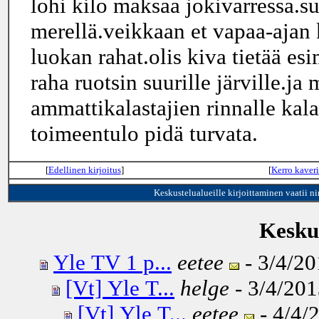
lohi kilo maksaa jokivarressa.s
merellä.veikkaan et vapaa-ajan 
luokan rahat.olis kiva tietää es
raha ruotsin suurille järville.ja 
ammattikalastajien rinnalle kala
toimeentulo pidä turvata.
[
Edellinen kirjoitus
]
[
Kerro kaveri
Keskustelualueille kirjoittaminen vaatii n
Keskus
Yle TV 1 p...
eetee
- 3/4/20
[Vt] Yle T...
helge
- 3/4/201
[Vt] Yle T...
eetee
- 4/4/