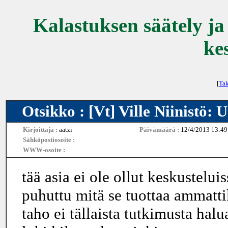
Kalastuksen säätely ja
ke
[
Tak
Otsikko : [Vt] Ville Niinistö: U
Kirjoittaja :
aatzi
Päivämäärä :
12/4/2013 13:49
Sähköpostiosoite :
WWW-osoite :
tää asia ei ole ollut keskustelui
puhuttu mitä se tuottaa ammatti
taho ei tällaista tutkimusta halu