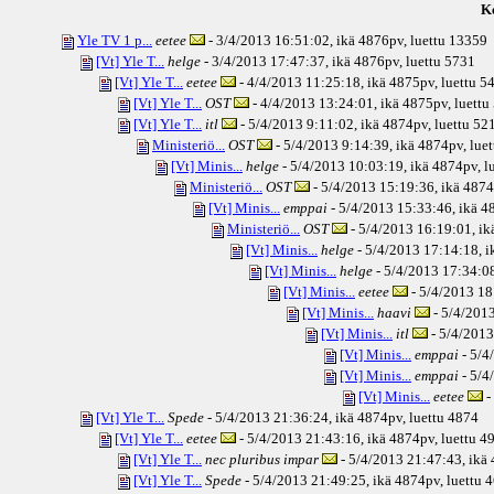
Ke
Yle TV 1 p...
eetee
- 3/4/2013 16:51:02, ikä
4876pv
, luettu 13359
[Vt] Yle T...
helge
- 3/4/2013 17:47:37, ikä
4876pv
, luettu 5731
[Vt] Yle T...
eetee
- 4/4/2013 11:25:18, ikä
4875pv
, luettu 5
[Vt] Yle T...
OST
- 4/4/2013 13:24:01, ikä
4875pv
, luett
[Vt] Yle T...
itl
- 5/4/2013 9:11:02, ikä
4874pv
, luettu 52
Ministeriö...
OST
- 5/4/2013 9:14:39, ikä
4874pv
, lue
[Vt] Minis...
helge
- 5/4/2013 10:03:19, ikä
4874pv
, 
Ministeriö...
OST
- 5/4/2013 15:19:36, ikä
4874
[Vt] Minis...
emppai
- 5/4/2013 15:33:46, ikä
48
Ministeriö...
OST
- 5/4/2013 16:19:01, ik
[Vt] Minis...
helge
- 5/4/2013 17:14:18, i
[Vt] Minis...
helge
- 5/4/2013 17:34:08
[Vt] Minis...
eetee
- 5/4/2013 18
[Vt] Minis...
haavi
- 5/4/2013
[Vt] Minis...
itl
- 5/4/2013
[Vt] Minis...
emppai
- 5/4
[Vt] Minis...
emppai
- 5/4
[Vt] Minis...
eetee
-
[Vt] Yle T...
Spede
- 5/4/2013 21:36:24, ikä
4874pv
, luettu 4874
[Vt] Yle T...
eetee
- 5/4/2013 21:43:16, ikä
4874pv
, luettu 4
[Vt] Yle T...
nec pluribus impar
- 5/4/2013 21:47:43, ikä
[Vt] Yle T...
Spede
- 5/4/2013 21:49:25, ikä
4874pv
, luettu 