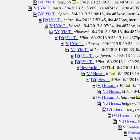
[Vt] Yle T...
SeppoS
- 5/4/2013 22:09:35, ikä
4874pv
, lu
[Vt] Yle T...
aatzi
- 5/4/2013 21:53:09, ikä
4874pv
, luettu 4905
[Vt] Yle T...
Spede
- 5/4/2013 22:00:16, ikä
4874pv
, luettu 
[Vt] Yle T...
helge
- 6/4/2013 7:52:45, ikä
4873pv
, luett
[Vt] Yle T...
kv-setä
- 6/4/2013 8:07:24, ikä
4873pv
, l
[Vt] Yle T...
siikavesi
- 6/4/2013 8:58:18, ikä
4873
[Vt] Yle T...
Mika
- 6/4/2013 9:53:13, ikä
4873p
[Vt] Yle T...
siikavesi
- 6/4/2013 9:59:25, ikä
[Vt] Yle T...
Mika
- 6/4/2013 10:00:33, ik
[Vt] Yle T...
tyhjäveto
- 6/4/2013 11:20
[Vt] Yle T...
Mika
- 6/4/2013 11:20:29,
Hesarin ki...
OST
- 6/4/2013 13:
[Vt] Hesar...
itl
- 6/4/2013 14:
[Vt] Hesar...
Mika
- 6/4/2013 
[Vt] Hesar...
TiHo
- 6/4
[Vt] Hesar...
Mika
- 6/4
[Vt] Hesar...
kalahtanut
[Vt] Hesar...
helge
- 6/
[Vt] Hesar...
helge
-
[Vt] Hesar...
helg
[Vt] Hesar...
M
Vihreiden .
Kymen 
[Vt