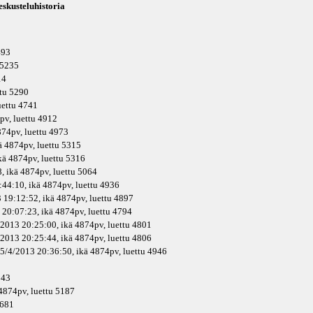
skusteluhistoria
493
u 5235
14
ttu 5290
luettu 4741
pv
, luettu 4912
74pv
, luettu 4973
ä
4874pv
, luettu 5315
kä
4874pv
, luettu 5316
, ikä
4874pv
, luettu 5064
:44:10, ikä
4874pv
, luettu 4936
 19:12:52, ikä
4874pv
, luettu 4897
 20:07:23, ikä
4874pv
, luettu 4794
/2013 20:25:00, ikä
4874pv
, luettu 4801
/2013 20:25:44, ikä
4874pv
, luettu 4806
 5/4/2013 20:36:50, ikä
4874pv
, luettu 4946
943
4874pv
, luettu 5187
4681