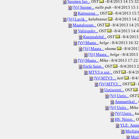
Suomen luo...
OST
- 8/4/2013 14:15:32,
[Vt] Suome...
nalle puh
- 8/4/2013 15:1
Kainuussa ...
OST
- 8/4/2013 15:5
[Vt] Lavik...
kalahtanut
- 8/4/2013 14:2
Maatalousm...
OST
- 8/4/2013 14:25
Valtiopäiv...
OST
- 8/4/2013 14:4
Kauppalehd...
OST
- 8/4/2013
[Vt] Maata...
helge
- 8/4/2013 16:32:
[Vt] Maata...
okuma
- 8/4/2013
[Vt] Maata...
helge
- 8/4/2013 
[Vt] Maata...
Mika
- 8/4/2013 17:22:
Etelä Saim...
OST
- 8/4/2013 2
MTV3:n uut...
OST
- 8/4/2
[Vt] MTV3:...
ketl
- 8/4
[Vt] MTV3:...
OST
- 
Uutisointi...
OST
[Vt] Uutis...
OST
Ammattikal...
[Vt] Uutis...
Mika
[Vt] Uutis...
ka
HS: Niinis...
O
YLE: Amma
Mielipid
Mieli