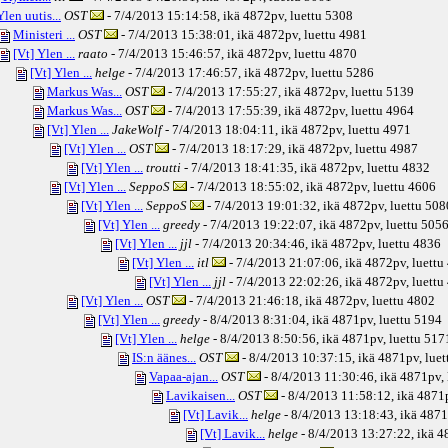
Ylen uutis...
OST
- 7/4/2013 15:14:58, ikä
4872pv
, luettu 5308
Ministeri ...
OST
- 7/4/2013 15:38:01, ikä
4872pv
, luettu 4981
[Vt] Ylen ...
raato
- 7/4/2013 15:46:57, ikä
4872pv
, luettu 4870
[Vt] Ylen ...
helge
- 7/4/2013 17:46:57, ikä
4872pv
, luettu 5286
Markus Was...
OST
- 7/4/2013 17:55:27, ikä
4872pv
, luettu 5139
Markus Was...
OST
- 7/4/2013 17:55:39, ikä
4872pv
, luettu 4964
[Vt] Ylen ...
JakeWolf
- 7/4/2013 18:04:11, ikä
4872pv
, luettu 4971
[Vt] Ylen ...
OST
- 7/4/2013 18:17:29, ikä
4872pv
, luettu 4987
[Vt] Ylen ...
troutti
- 7/4/2013 18:41:35, ikä
4872pv
, luettu 4832
[Vt] Ylen ...
SeppoS
- 7/4/2013 18:55:02, ikä
4872pv
, luettu 4606
[Vt] Ylen ...
SeppoS
- 7/4/2013 19:01:32, ikä
4872pv
, luettu 508
[Vt] Ylen ...
greedy
- 7/4/2013 19:22:07, ikä
4872pv
, luettu 505
[Vt] Ylen ...
jjl
- 7/4/2013 20:34:46, ikä
4872pv
, luettu 4836
[Vt] Ylen ...
itl
- 7/4/2013 21:07:06, ikä
4872pv
, luett
[Vt] Ylen ...
jjl
- 7/4/2013 22:02:26, ikä
4872pv
, luett
[Vt] Ylen ...
OST
- 7/4/2013 21:46:18, ikä
4872pv
, luettu 4802
[Vt] Ylen ...
greedy
- 8/4/2013 8:31:04, ikä
4871pv
, luettu 5194
[Vt] Ylen ...
helge
- 8/4/2013 8:50:56, ikä
4871pv
, luettu 517
IS:n äänes...
OST
- 8/4/2013 10:37:15, ikä
4871pv
, lue
Vapaa-ajan...
OST
- 8/4/2013 11:30:46, ikä
4871pv
,
Lavikaisen...
OST
- 8/4/2013 11:58:12, ikä
4871
[Vt] Lavik...
helge
- 8/4/2013 13:18:43, ikä
4871
[Vt] Lavik...
helge
- 8/4/2013 13:27:22, ikä
4