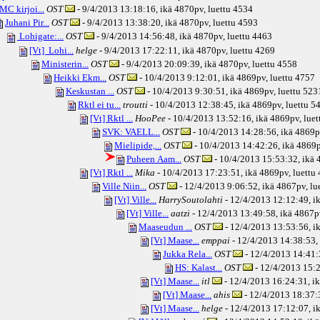
MC kirjoi...
OST
- 9/4/2013 13:18:16, ikä
4870pv
, luettu 4534
Juhani Pir...
OST
- 9/4/2013 13:38:20, ikä
4870pv
, luettu 4593
Lohigate:...
OST
- 9/4/2013 14:56:48, ikä
4870pv
, luettu 4463
[Vt] Lohi...
helge
- 9/4/2013 17:22:11, ikä
4870pv
, luettu 4269
Ministerin...
OST
- 9/4/2013 20:09:39, ikä
4870pv
, luettu 4558
Heikki Ekm...
OST
- 10/4/2013 9:12:01, ikä
4869pv
, luettu 4757
Keskustan ...
OST
- 10/4/2013 9:30:51, ikä
4869pv
, luettu 523
Rktl ei tu...
troutti
- 10/4/2013 12:38:45, ikä
4869pv
, luettu 5
[Vt] Rktl ...
HooPee
- 10/4/2013 13:52:16, ikä
4869pv
, lue
SVK: VAELL...
OST
- 10/4/2013 14:28:56, ikä
4869p
Mielipide,...
OST
- 10/4/2013 14:42:26, ikä
4869
Puheen Aam...
OST
- 10/4/2013 15:53:32, ikä
4
[Vt] Rktl ...
Mika
- 10/4/2013 17:23:51, ikä
4869pv
, luettu
Ville Niin...
OST
- 12/4/2013 9:06:52, ikä
4867pv
, l
[Vt] Ville...
HarrySoutolahti
- 12/4/2013 12:12:49, i
[Vt] Ville...
aatzi
- 12/4/2013 13:49:58, ikä
4867p
Maaseudun ...
OST
- 12/4/2013 13:53:56, i
[Vt] Maase...
emppai
- 12/4/2013 14:38:53, 
Jukka Rela...
OST
- 12/4/2013 14:41:
HS: Kalast...
OST
- 12/4/2013 15:2
[Vt] Maase...
itl
- 12/4/2013 16:24:31, i
[Vt] Maase...
ahis
- 12/4/2013 18:37:3
[Vt] Maase...
helge
- 12/4/2013 17:12:07, i