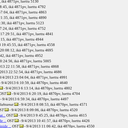
 ikä
4871pv
, luettu 5130
8:45, ikä
4871pv
, luettu 4792
7:04, ikä
4871pv
, luettu 4863
1:35, ikä
4871pv
, luettu 4890
:30, ikä
4871pv
, luettu 5123
7:24, ikä
4871pv
, luettu 4752
 17:29:51, ikä
4871pv
, luettu 4841
15, ikä
4871pv
, luettu 4944
 19:45:55, ikä
4871pv
, luettu 4558
20:08:12, ikä
4871pv
, luettu 4695
42, ikä
4871pv
, luettu 4952
0:24:56, ikä
4871pv
, luettu 5005
013 22:11:58, ikä
4871pv
, luettu 4868
/2013 22:52:54, ikä
4871pv
, luettu 4686
8/4/2013 23:04:04, ikä
4871pv
, luettu 4991
- 9/4/2013 6:10:59, ikä
4870pv
, luettu 4640
- 9/4/2013 6:13:14, ikä
4870pv
, luettu 4802
OST
- 9/4/2013 6:20:19, ikä
4870pv
, luettu 4704
- 9/4/2013 6:59:34, ikä
4870pv
, luettu 4497
lahtanut
- 9/4/2013 8:08:53, ikä
4870pv
, luettu 4571
ST
- 9/4/2013 8:09:06, ikä
4870pv
, luettu 4520
t...
OST
- 9/4/2013 9:45:25, ikä
4870pv
, luettu 4615
e ...
OST
- 9/4/2013 10:41:57, ikä
4870pv
, luettu 4426
pide ...
OST
- 9/4/2013 11:06:42, ikä
4870pv
, luettu 4550