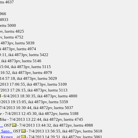
ettu 4637
4966
u 4933
uettu 5000
pv
, luettu 4825
v
, luettu 4752
4873pv
, luettu 5039
ä
4873pv
, luettu 4974
:11, ikä
4873pv
, luettu 5422
 ikä
4873pv
, luettu 5146
15:04, ikä
4873pv
, luettu 5115
16:52, ikä
4873pv
, luettu 4979
14:57:18, ikä
4873pv
, luettu 5029
/2013 17:06:55, ikä
4873pv
, luettu 5109
/2013 17:26:15, ikä
4873pv
, luettu 5113
- 6/4/2013 18:30:35, ikä
4873pv
, luettu 4800
4/2013 19:15:05, ikä
4873pv
, luettu 5359
 7/4/2013 10:30:44, ikä
4872pv
, luettu 5037
e
- 7/4/2013 12:45:30, ikä
4872pv
, luettu 5188
ika
- 7/4/2013 13:22:44, ikä
4872pv
, luettu 4745
..
OST
- 7/4/2013 13:44:32, ikä
4872pv
, luettu 4988
Sano...
OST
- 7/4/2013 13:56:55, ikä
4872pv
, luettu 5618
] Kymen...
itl
- 7/4/2013 14:20:51, ikä
4872pv
, luettu 5061