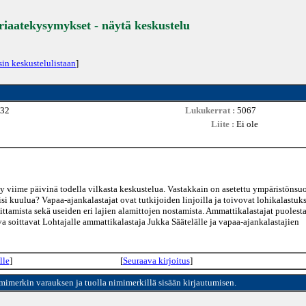
eriaatekysymykset - näytä keskustelu
sin keskustelulistaan
]
:32
Lukukerrat :
5067
Liite :
Ei ole
ty viime päivinä todella vilkasta keskustelua. Vastakkain on asetettu ympäristönsuo
si kuulua? Vapaa-ajankalastajat ovat tutkijoiden linjoilla ja toivovat lohikalastuk
ittamista sekä useiden eri lajien alamittojen nostamista. Ammattikalastajat puolest
va soittavat Lohtajalle ammattikalastaja Jukka Säätelälle ja vapaa-ajankalastajien
lle
]
[
Seuraava kirjoitus
]
imimerkin varauksen ja tuolla nimimerkillä sisään kirjautumisen.