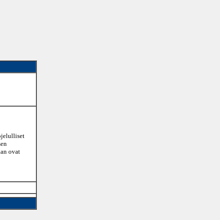
jelulliset
sen
aan ovat