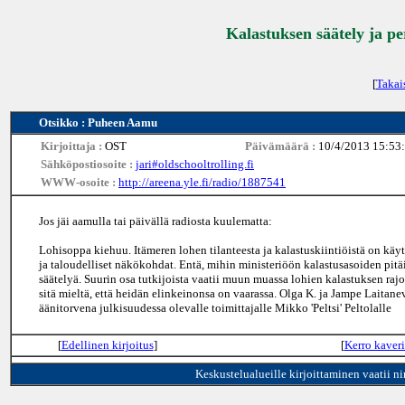
Kalastuksen säätely ja p
[
Takai
Otsikko : Puheen Aamu
Kirjoittaja :
OST
Päivämäärä :
10/4/2013 15:53
Sähköpostiosoite :
jari#oldschooltrolling.fi
WWW-osoite :
http://areena.yle.fi/radio/1887541
Jos jäi aamulla tai päivällä radiosta kuulematta:
Lohisoppa kiehuu. Itämeren lohen tilanteesta ja kalastuskiintiöistä on käy
ja taloudelliset näkökohdat. Entä, mihin ministeriöön kalastusasoiden pitäi
säätelyä. Suurin osa tutkijoista vaatii muun muassa lohien kalastuksen rajo
sitä mieltä, että heidän elinkeinonsa on vaarassa. Olga K. ja Jampe Laitane
äänitorvena julkisuudessa olevalle toimittajalle Mikko 'Peltsi' Peltolalle
[
Edellinen kirjoitus
]
[
Kerro kaveri
Keskustelualueille kirjoittaminen vaatii n