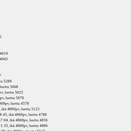
6
2
u 4619
u 4945
7
ttu 5289
 luettu 5068
pv
, luettu 5025
pv
, luettu 5070
869pv
, luettu 4578
 ikä
4869pv
, luettu 5123
8:45, ikä
4869pv
, luettu 4788
7:04, ikä
4869pv
, luettu 4856
1:35, ikä
4869pv
, luettu 4886