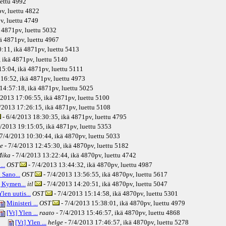
uettu 4992
pv
, luettu 4822
v
, luettu 4749
4871pv
, luettu 5032
ä
4871pv
, luettu 4967
:11, ikä
4871pv
, luettu 5413
 ikä
4871pv
, luettu 5140
15:04, ikä
4871pv
, luettu 5111
16:52, ikä
4871pv
, luettu 4973
14:57:18, ikä
4871pv
, luettu 5025
/2013 17:06:55, ikä
4871pv
, luettu 5100
/2013 17:26:15, ikä
4871pv
, luettu 5108
- 6/4/2013 18:30:35, ikä
4871pv
, luettu 4795
4/2013 19:15:05, ikä
4871pv
, luettu 5353
 7/4/2013 10:30:44, ikä
4870pv
, luettu 5033
e
- 7/4/2013 12:45:30, ikä
4870pv
, luettu 5182
ika
- 7/4/2013 13:22:44, ikä
4870pv
, luettu 4742
..
OST
- 7/4/2013 13:44:32, ikä
4870pv
, luettu 4987
Sano...
OST
- 7/4/2013 13:56:55, ikä
4870pv
, luettu 5617
] Kymen...
itl
- 7/4/2013 14:20:51, ikä
4870pv
, luettu 5047
Ylen uutis...
OST
- 7/4/2013 15:14:58, ikä
4870pv
, luettu 5301
Ministeri ...
OST
- 7/4/2013 15:38:01, ikä
4870pv
, luettu 4979
[Vt] Ylen ...
raato
- 7/4/2013 15:46:57, ikä
4870pv
, luettu 4868
[Vt] Ylen ...
helge
- 7/4/2013 17:46:57, ikä
4870pv
, luettu 5278