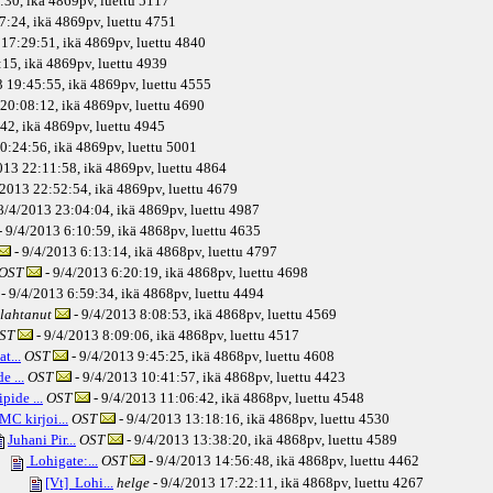
:30, ikä
4869pv
, luettu 5117
7:24, ikä
4869pv
, luettu 4751
 17:29:51, ikä
4869pv
, luettu 4840
15, ikä
4869pv
, luettu 4939
 19:45:55, ikä
4869pv
, luettu 4555
20:08:12, ikä
4869pv
, luettu 4690
42, ikä
4869pv
, luettu 4945
0:24:56, ikä
4869pv
, luettu 5001
013 22:11:58, ikä
4869pv
, luettu 4864
/2013 22:52:54, ikä
4869pv
, luettu 4679
8/4/2013 23:04:04, ikä
4869pv
, luettu 4987
- 9/4/2013 6:10:59, ikä
4868pv
, luettu 4635
- 9/4/2013 6:13:14, ikä
4868pv
, luettu 4797
OST
- 9/4/2013 6:20:19, ikä
4868pv
, luettu 4698
- 9/4/2013 6:59:34, ikä
4868pv
, luettu 4494
lahtanut
- 9/4/2013 8:08:53, ikä
4868pv
, luettu 4569
ST
- 9/4/2013 8:09:06, ikä
4868pv
, luettu 4517
t...
OST
- 9/4/2013 9:45:25, ikä
4868pv
, luettu 4608
e ...
OST
- 9/4/2013 10:41:57, ikä
4868pv
, luettu 4423
pide ...
OST
- 9/4/2013 11:06:42, ikä
4868pv
, luettu 4548
MC kirjoi...
OST
- 9/4/2013 13:18:16, ikä
4868pv
, luettu 4530
Juhani Pir...
OST
- 9/4/2013 13:38:20, ikä
4868pv
, luettu 4589
Lohigate:...
OST
- 9/4/2013 14:56:48, ikä
4868pv
, luettu 4462
[Vt] Lohi...
helge
- 9/4/2013 17:22:11, ikä
4868pv
, luettu 4267