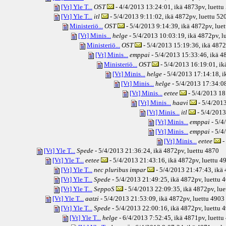
[Vt] Yle T...
OST
- 4/4/2013 13:24:01, ikä
4873pv
, luett
[Vt] Yle T...
itl
- 5/4/2013 9:11:02, ikä
4872pv
, luettu 52
Ministeriö...
OST
- 5/4/2013 9:14:39, ikä
4872pv
, lue
[Vt] Minis...
helge
- 5/4/2013 10:03:19, ikä
4872pv
, 
Ministeriö...
OST
- 5/4/2013 15:19:36, ikä
4872
[Vt] Minis...
emppai
- 5/4/2013 15:33:46, ikä
48
Ministeriö...
OST
- 5/4/2013 16:19:01, ik
[Vt] Minis...
helge
- 5/4/2013 17:14:18, i
[Vt] Minis...
helge
- 5/4/2013 17:34:08
[Vt] Minis...
eetee
- 5/4/2013 18
[Vt] Minis...
haavi
- 5/4/2013
[Vt] Minis...
itl
- 5/4/2013
[Vt] Minis...
emppai
- 5/4
[Vt] Minis...
emppai
- 5/4
[Vt] Minis...
eetee
-
[Vt] Yle T...
Spede
- 5/4/2013 21:36:24, ikä
4872pv
, luettu 4870
[Vt] Yle T...
eetee
- 5/4/2013 21:43:16, ikä
4872pv
, luettu 4
[Vt] Yle T...
nec pluribus impar
- 5/4/2013 21:47:43, ikä
[Vt] Yle T...
Spede
- 5/4/2013 21:49:25, ikä
4872pv
, luettu 
[Vt] Yle T...
SeppoS
- 5/4/2013 22:09:35, ikä
4872pv
, lu
[Vt] Yle T...
aatzi
- 5/4/2013 21:53:09, ikä
4872pv
, luettu 4903
[Vt] Yle T...
Spede
- 5/4/2013 22:00:16, ikä
4872pv
, luettu 
[Vt] Yle T...
helge
- 6/4/2013 7:52:45, ikä
4871pv
, luett