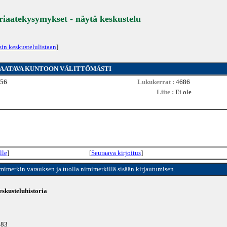
eriaatekysymykset - näytä keskustelu
sin keskustelulistaan
]
 SAATAVA KUNTOON VÄLITTÖMÄSTI
:56
Lukukerrat :
4686
Liite :
Ei ole
lle
]
[
Seuraava kirjoitus
]
imimerkin varauksen ja tuolla nimimerkillä sisään kirjautumisen.
skusteluhistoria
483