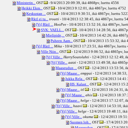
Ministerin...
OST
- 9/4/2013 20:09:39, ikä
4868pv
, luettu 4556
Heikki Ekm...
OST
- 10/4/2013 9:12:01, ikä
4867pv
, luettu 4752
Keskustan ...
OST
- 10/4/2013 9:30:51, ikä
4867pv
, luettu 522
Rktl ei tu...
troutti
- 10/4/2013 12:38:45, ikä
4867pv
, luettu 5
[Vt] Rktl ...
HooPee
- 10/4/2013 13:52:16, ikä
4867pv
, lue
SVK: VAELL...
OST
- 10/4/2013 14:28:56, ikä
4867p
Mielipide,...
OST
- 10/4/2013 14:42:26, ikä
4867
Puheen Aam...
OST
- 10/4/2013 15:53:32, ikä
4
[Vt] Rktl ...
Mika
- 10/4/2013 17:23:51, ikä
4867pv
, luettu
Ville Niin...
OST
- 12/4/2013 9:06:52, ikä
4865pv
, l
[Vt] Ville...
HarrySoutolahti
- 12/4/2013 12:12:49, i
[Vt] Ville...
aatzi
- 12/4/2013 13:49:58, ikä
4865p
Maaseudun ...
OST
- 12/4/2013 13:53:56, i
[Vt] Maase...
emppai
- 12/4/2013 14:38:53, 
Jukka Rela...
OST
- 12/4/2013 14:41:
HS: Kalast...
OST
- 12/4/2013 15:2
[Vt] Maase...
itl
- 12/4/2013 16:24:31, i
[Vt] Maase...
ahis
- 12/4/2013 18:37:3
[Vt] Maase...
helge
- 12/4/2013 17:12:07, i
[Vt] Ville...
haavi
- 12/4/2013 14:53:10, ikä
[Vt] Ville...
helge
- 12/4/2013 19:48:11, ikä
[Vt] Ville...
okuma
- 12/4/2013 19:51:
Suomen loh...
OST
- 17/4/2013 20:
Maaseudun ...
OST
- 17/4/2013