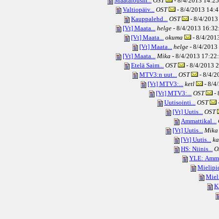
Maatalousm...
OST
- 8/4/2013 14:25
Valtiopäiv...
OST
- 8/4/2013 14:4
Kauppalehd...
OST
- 8/4/2013
[Vt] Maata...
helge
- 8/4/2013 16:32:
[Vt] Maata...
okuma
- 8/4/2013
[Vt] Maata...
helge
- 8/4/2013 
[Vt] Maata...
Mika
- 8/4/2013 17:22:
Etelä Saim...
OST
- 8/4/2013 2
MTV3:n uut...
OST
- 8/4/2
[Vt] MTV3:...
ketl
- 8/4
[Vt] MTV3:...
OST
- 
Uutisointi...
OST
[Vt] Uutis...
OST
Ammattikal...
[Vt] Uutis...
Mika
[Vt] Uutis...
ka
HS: Niinis...
O
YLE: Amma
Mielipid
Mieli
K