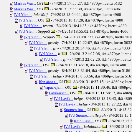
Markus Was...
OST
- 7/4/2013 17:55:27, ikä
4870pv
, luettu 5132
Markus Was...
OST
- 7/4/2013 17:55:39, ikä
4870pv
, luettu 4961
[Vt] Ylen ...
JakeWolf
- 7/4/2013 18:04:11, ikä
4870pv
, luettu 4968
[Vt] Ylen ...
OST
- 7/4/2013 18:17:29, ikä
4870pv
, luettu 4980
[Vt] Ylen ...
troutti
- 7/4/2013 18:41:35, ikä
4870pv
, luettu 4830
[Vt] Ylen ...
SeppoS
- 7/4/2013 18:55:02, ikä
4870pv
, luettu 4606
[Vt] Ylen ...
SeppoS
- 7/4/2013 19:01:32, ikä
4870pv
, luettu 507
[Vt] Ylen ...
greedy
- 7/4/2013 19:22:07, ikä
4870pv
, luettu 505
[Vt] Ylen ...
jjl
- 7/4/2013 20:34:46, ikä
4870pv
, luettu 4833
[Vt] Ylen ...
itl
- 7/4/2013 21:07:06, ikä
4870pv
, luett
[Vt] Ylen ...
jjl
- 7/4/2013 22:02:26, ikä
4870pv
, luett
[Vt] Ylen ...
OST
- 7/4/2013 21:46:18, ikä
4870pv
, luettu 4801
[Vt] Ylen ...
greedy
- 8/4/2013 8:31:04, ikä
4869pv
, luettu 5186
[Vt] Ylen ...
helge
- 8/4/2013 8:50:56, ikä
4869pv
, luettu 516
IS:n äänes...
OST
- 8/4/2013 10:37:15, ikä
4869pv
, lue
Vapaa-ajan...
OST
- 8/4/2013 11:30:46, ikä
4869pv
,
Lavikaisen...
OST
- 8/4/2013 11:58:12, ikä
4869
[Vt] Lavik...
helge
- 8/4/2013 13:18:43, ikä
4869
[Vt] Lavik...
helge
- 8/4/2013 13:27:22, ikä
4
Suomen luo...
OST
- 8/4/2013 14:15:32,
[Vt] Suome...
nalle puh
- 8/4/2013 15:1
Kainuussa ...
OST
- 8/4/2013 15:5
[Vt] Lavik...
kalahtanut
- 8/4/2013 14:2