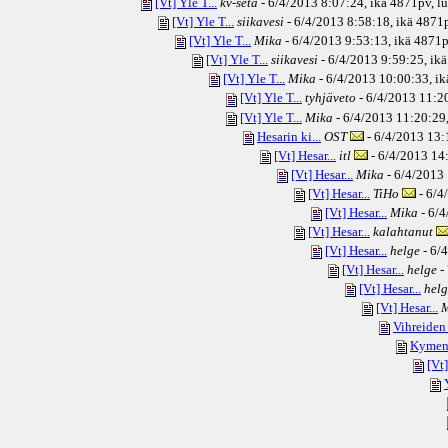
[Vt] Yle T...
kv-setä
- 6/4/2013 8:07:24, ikä
4871pv
, l
[Vt] Yle T...
siikavesi
- 6/4/2013 8:58:18, ikä
4871
[Vt] Yle T...
Mika
- 6/4/2013 9:53:13, ikä
4871p
[Vt] Yle T...
siikavesi
- 6/4/2013 9:59:25, ikä
[Vt] Yle T...
Mika
- 6/4/2013 10:00:33, ik
[Vt] Yle T...
tyhjäveto
- 6/4/2013 11:20
[Vt] Yle T...
Mika
- 6/4/2013 11:20:29,
Hesarin ki...
OST
- 6/4/2013 13:
[Vt] Hesar...
itl
- 6/4/2013 14:
[Vt] Hesar...
Mika
- 6/4/2013 
[Vt] Hesar...
TiHo
- 6/4
[Vt] Hesar...
Mika
- 6/4
[Vt] Hesar...
kalahtanut
[Vt] Hesar...
helge
- 6/
[Vt] Hesar...
helge
-
[Vt] Hesar...
helg
[Vt] Hesar...
M
Vihreiden .
Kymen 
[Vt