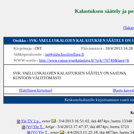
Kalastuksen säätely ja p
[
Takai
Otsikko : SVK: VAELLUSKALOJEN KALASTUKSEN SÄÄTELY ON
Kirjoittaja :
OST
Päivämäärä :
10/4/2013 14:28
Sähköpostiosoite :
jari#oldschooltrolling.fi
WWW-osoite :
http://www.vapaa-ajankalastaja.fi/?svk=76746&lang=fi
SVK: VAELLUSKALOJEN KALASTUKSEN SÄÄTELY ON SAATAVA
KUNTOON VÄLITTÖMÄSTI
[
Edellinen kirjoitus
]
[
Kerro kaveri
Keskustelualueille kirjoittaminen vaatii n
Ke
Yle TV 1 p...
eetee
- 3/4/2013 16:51:02, ikä
4874pv
, luettu 13348
[Vt] Yle T...
helge
- 3/4/2013 17:47:37, ikä
4874pv
, luettu 5723
[Vt] Yle T...
eetee
- 4/4/2013 11:25:18, ikä
4873pv
, luettu 5