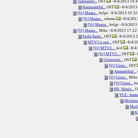
Valtiopäiv...
OST
- 8/4/2013 14:4
Kauppalehd...
OST
- 8/4/2013
[Vt] Maata...
helge
- 8/4/2013 16:32:
[Vt] Maata...
okuma
- 8/4/2013
[Vt] Maata...
helge
- 8/4/2013 
[Vt] Maata...
Mika
- 8/4/2013 17:22:
Etelä Saim...
OST
- 8/4/2013 2
MTV3:n uut...
OST
- 8/4/2
[Vt] MTV3:...
ketl
- 8/4
[Vt] MTV3:...
OST
- 
Uutisointi...
OST
[Vt] Uutis...
OST
Ammattikal...
[Vt] Uutis...
Mika
[Vt] Uutis...
ka
HS: Niinis...
O
YLE: Amma
Mielipid
Mieli
K