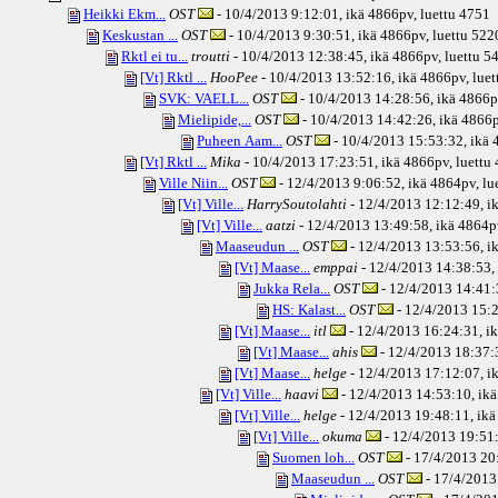
Heikki Ekm...
OST
- 10/4/2013 9:12:01, ikä
4866pv
, luettu 4751
Keskustan ...
OST
- 10/4/2013 9:30:51, ikä
4866pv
, luettu 522
Rktl ei tu...
troutti
- 10/4/2013 12:38:45, ikä
4866pv
, luettu 5
[Vt] Rktl ...
HooPee
- 10/4/2013 13:52:16, ikä
4866pv
, lue
SVK: VAELL...
OST
- 10/4/2013 14:28:56, ikä
4866p
Mielipide,...
OST
- 10/4/2013 14:42:26, ikä
4866
Puheen Aam...
OST
- 10/4/2013 15:53:32, ikä
4
[Vt] Rktl ...
Mika
- 10/4/2013 17:23:51, ikä
4866pv
, luettu
Ville Niin...
OST
- 12/4/2013 9:06:52, ikä
4864pv
, l
[Vt] Ville...
HarrySoutolahti
- 12/4/2013 12:12:49, i
[Vt] Ville...
aatzi
- 12/4/2013 13:49:58, ikä
4864p
Maaseudun ...
OST
- 12/4/2013 13:53:56, i
[Vt] Maase...
emppai
- 12/4/2013 14:38:53, 
Jukka Rela...
OST
- 12/4/2013 14:41:
HS: Kalast...
OST
- 12/4/2013 15:2
[Vt] Maase...
itl
- 12/4/2013 16:24:31, i
[Vt] Maase...
ahis
- 12/4/2013 18:37:3
[Vt] Maase...
helge
- 12/4/2013 17:12:07, i
[Vt] Ville...
haavi
- 12/4/2013 14:53:10, ikä
[Vt] Ville...
helge
- 12/4/2013 19:48:11, ikä
[Vt] Ville...
okuma
- 12/4/2013 19:51:
Suomen loh...
OST
- 17/4/2013 20:
Maaseudun ...
OST
- 17/4/2013