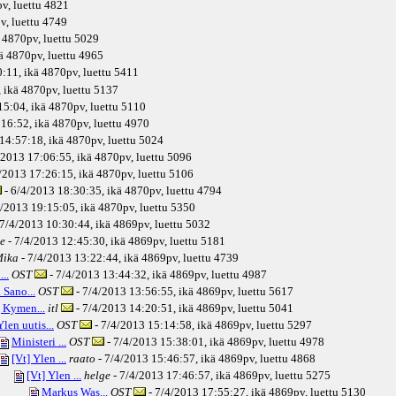
pv
, luettu 4821
v
, luettu 4749
4870pv
, luettu 5029
ä
4870pv
, luettu 4965
:11, ikä
4870pv
, luettu 5411
 ikä
4870pv
, luettu 5137
15:04, ikä
4870pv
, luettu 5110
16:52, ikä
4870pv
, luettu 4970
14:57:18, ikä
4870pv
, luettu 5024
/2013 17:06:55, ikä
4870pv
, luettu 5096
/2013 17:26:15, ikä
4870pv
, luettu 5106
- 6/4/2013 18:30:35, ikä
4870pv
, luettu 4794
4/2013 19:15:05, ikä
4870pv
, luettu 5350
 7/4/2013 10:30:44, ikä
4869pv
, luettu 5032
e
- 7/4/2013 12:45:30, ikä
4869pv
, luettu 5181
ika
- 7/4/2013 13:22:44, ikä
4869pv
, luettu 4739
..
OST
- 7/4/2013 13:44:32, ikä
4869pv
, luettu 4987
Sano...
OST
- 7/4/2013 13:56:55, ikä
4869pv
, luettu 5617
] Kymen...
itl
- 7/4/2013 14:20:51, ikä
4869pv
, luettu 5041
Ylen uutis...
OST
- 7/4/2013 15:14:58, ikä
4869pv
, luettu 5297
Ministeri ...
OST
- 7/4/2013 15:38:01, ikä
4869pv
, luettu 4978
[Vt] Ylen ...
raato
- 7/4/2013 15:46:57, ikä
4869pv
, luettu 4868
[Vt] Ylen ...
helge
- 7/4/2013 17:46:57, ikä
4869pv
, luettu 5275
Markus Was...
OST
- 7/4/2013 17:55:27, ikä
4869pv
, luettu 5130