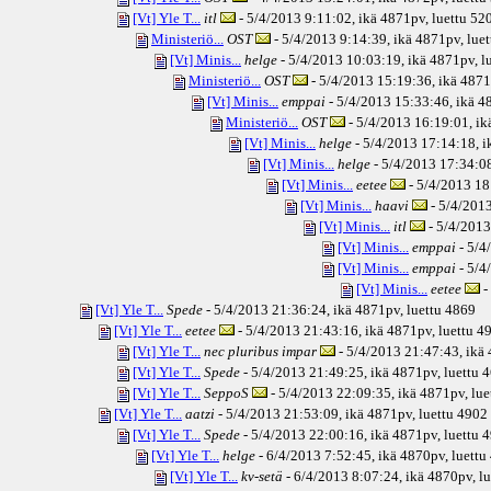
[Vt] Yle T...
itl
- 5/4/2013 9:11:02, ikä
4871pv
, luettu 52
Ministeriö...
OST
- 5/4/2013 9:14:39, ikä
4871pv
, lue
[Vt] Minis...
helge
- 5/4/2013 10:03:19, ikä
4871pv
, 
Ministeriö...
OST
- 5/4/2013 15:19:36, ikä
4871
[Vt] Minis...
emppai
- 5/4/2013 15:33:46, ikä
48
Ministeriö...
OST
- 5/4/2013 16:19:01, ik
[Vt] Minis...
helge
- 5/4/2013 17:14:18, i
[Vt] Minis...
helge
- 5/4/2013 17:34:08
[Vt] Minis...
eetee
- 5/4/2013 18
[Vt] Minis...
haavi
- 5/4/2013
[Vt] Minis...
itl
- 5/4/2013
[Vt] Minis...
emppai
- 5/4
[Vt] Minis...
emppai
- 5/4
[Vt] Minis...
eetee
-
[Vt] Yle T...
Spede
- 5/4/2013 21:36:24, ikä
4871pv
, luettu 4869
[Vt] Yle T...
eetee
- 5/4/2013 21:43:16, ikä
4871pv
, luettu 4
[Vt] Yle T...
nec pluribus impar
- 5/4/2013 21:47:43, ikä
[Vt] Yle T...
Spede
- 5/4/2013 21:49:25, ikä
4871pv
, luettu 
[Vt] Yle T...
SeppoS
- 5/4/2013 22:09:35, ikä
4871pv
, lu
[Vt] Yle T...
aatzi
- 5/4/2013 21:53:09, ikä
4871pv
, luettu 4902
[Vt] Yle T...
Spede
- 5/4/2013 22:00:16, ikä
4871pv
, luettu 
[Vt] Yle T...
helge
- 6/4/2013 7:52:45, ikä
4870pv
, luett
[Vt] Yle T...
kv-setä
- 6/4/2013 8:07:24, ikä
4870pv
, l