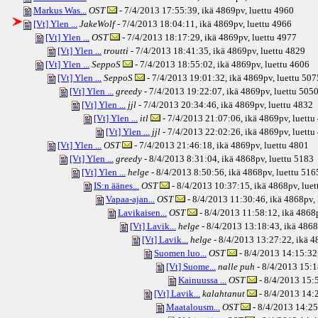
Markus Was...
OST
- 7/4/2013 17:55:39, ikä
4869pv
, luettu 4960
[Vt] Ylen ...
JakeWolf
- 7/4/2013 18:04:11, ikä
4869pv
, luettu 4966
[Vt] Ylen ...
OST
- 7/4/2013 18:17:29, ikä
4869pv
, luettu 4977
[Vt] Ylen ...
troutti
- 7/4/2013 18:41:35, ikä
4869pv
, luettu 4829
[Vt] Ylen ...
SeppoS
- 7/4/2013 18:55:02, ikä
4869pv
, luettu 4606
[Vt] Ylen ...
SeppoS
- 7/4/2013 19:01:32, ikä
4869pv
, luettu 507
[Vt] Ylen ...
greedy
- 7/4/2013 19:22:07, ikä
4869pv
, luettu 505
[Vt] Ylen ...
jjl
- 7/4/2013 20:34:46, ikä
4869pv
, luettu 4832
[Vt] Ylen ...
itl
- 7/4/2013 21:07:06, ikä
4869pv
, luett
[Vt] Ylen ...
jjl
- 7/4/2013 22:02:26, ikä
4869pv
, luett
[Vt] Ylen ...
OST
- 7/4/2013 21:46:18, ikä
4869pv
, luettu 4801
[Vt] Ylen ...
greedy
- 8/4/2013 8:31:04, ikä
4868pv
, luettu 5183
[Vt] Ylen ...
helge
- 8/4/2013 8:50:56, ikä
4868pv
, luettu 516
IS:n äänes...
OST
- 8/4/2013 10:37:15, ikä
4868pv
, lue
Vapaa-ajan...
OST
- 8/4/2013 11:30:46, ikä
4868pv
,
Lavikaisen...
OST
- 8/4/2013 11:58:12, ikä
4868
[Vt] Lavik...
helge
- 8/4/2013 13:18:43, ikä
4868
[Vt] Lavik...
helge
- 8/4/2013 13:27:22, ikä
4
Suomen luo...
OST
- 8/4/2013 14:15:32,
[Vt] Suome...
nalle puh
- 8/4/2013 15:1
Kainuussa ...
OST
- 8/4/2013 15:5
[Vt] Lavik...
kalahtanut
- 8/4/2013 14:2
Maatalousm...
OST
- 8/4/2013 14:25