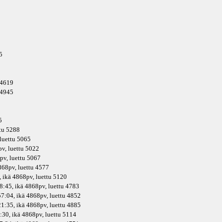
5
0
u 4619
u 4945
5
ttu 5288
 luettu 5065
pv
, luettu 5022
pv
, luettu 5067
868pv
, luettu 4577
 ikä
4868pv
, luettu 5120
8:45, ikä
4868pv
, luettu 4783
7:04, ikä
4868pv
, luettu 4852
1:35, ikä
4868pv
, luettu 4885
:30, ikä
4868pv
, luettu 5114