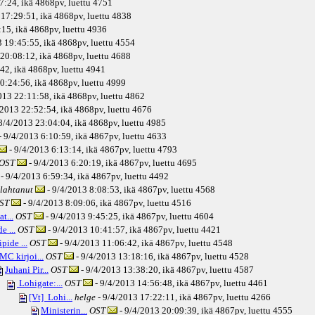
7:24, ikä
4868pv
, luettu 4751
 17:29:51, ikä
4868pv
, luettu 4838
15, ikä
4868pv
, luettu 4936
 19:45:55, ikä
4868pv
, luettu 4554
20:08:12, ikä
4868pv
, luettu 4688
42, ikä
4868pv
, luettu 4941
0:24:56, ikä
4868pv
, luettu 4999
013 22:11:58, ikä
4868pv
, luettu 4862
/2013 22:52:54, ikä
4868pv
, luettu 4676
8/4/2013 23:04:04, ikä
4868pv
, luettu 4985
- 9/4/2013 6:10:59, ikä
4867pv
, luettu 4633
- 9/4/2013 6:13:14, ikä
4867pv
, luettu 4793
OST
- 9/4/2013 6:20:19, ikä
4867pv
, luettu 4695
- 9/4/2013 6:59:34, ikä
4867pv
, luettu 4492
lahtanut
- 9/4/2013 8:08:53, ikä
4867pv
, luettu 4568
ST
- 9/4/2013 8:09:06, ikä
4867pv
, luettu 4516
t...
OST
- 9/4/2013 9:45:25, ikä
4867pv
, luettu 4604
e ...
OST
- 9/4/2013 10:41:57, ikä
4867pv
, luettu 4421
pide ...
OST
- 9/4/2013 11:06:42, ikä
4867pv
, luettu 4548
MC kirjoi...
OST
- 9/4/2013 13:18:16, ikä
4867pv
, luettu 4528
Juhani Pir...
OST
- 9/4/2013 13:38:20, ikä
4867pv
, luettu 4587
Lohigate:...
OST
- 9/4/2013 14:56:48, ikä
4867pv
, luettu 4461
[Vt] Lohi...
helge
- 9/4/2013 17:22:11, ikä
4867pv
, luettu 4266
Ministerin...
OST
- 9/4/2013 20:09:39, ikä
4867pv
, luettu 4555