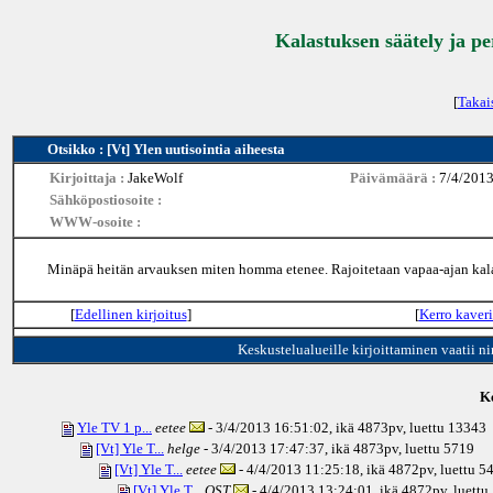
Kalastuksen säätely ja p
[
Takai
Otsikko : [Vt] Ylen uutisointia aiheesta
Kirjoittaja :
JakeWolf
Päivämäärä :
7/4/2013
Sähköpostiosoite :
WWW-osoite :
Minäpä heitän arvauksen miten homma etenee. Rajoitetaan vapaa-ajan kalas
[
Edellinen kirjoitus
]
[
Kerro kaveri
Keskustelualueille kirjoittaminen vaatii n
Ke
Yle TV 1 p...
eetee
- 3/4/2013 16:51:02, ikä
4873pv
, luettu 13343
[Vt] Yle T...
helge
- 3/4/2013 17:47:37, ikä
4873pv
, luettu 5719
[Vt] Yle T...
eetee
- 4/4/2013 11:25:18, ikä
4872pv
, luettu 5
[Vt] Yle T...
OST
- 4/4/2013 13:24:01, ikä
4872pv
, luett