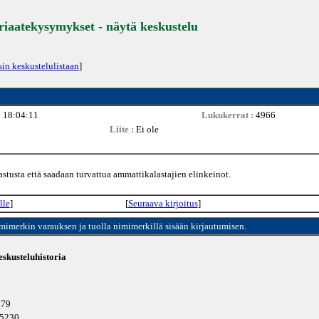
eriaatekysymykset - näytä keskustelu
sin keskustelulistaan
]
 18:04:11
Lukukerrat :
4966
Liite :
Ei ole
tusta että saadaan turvattua ammattikalastajien elinkeinot.
lle
]
[
Seuraava kirjoitus
]
imimerkin varauksen ja tuolla nimimerkillä sisään kirjautumisen.
skusteluhistoria
479
u 5230