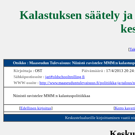
Kalastuksen säätely ja
ke
[
Tak
Otsikko : Maaseudun Tulevaisuus: Niinistö ravistelee MMM:n kalastusp
Kirjoittaja :
OST
Päivämäärä :
17/4/2013 20:24
Sähköpostiosoite :
jari#oldschooltrolling.fi
WWW-osoite :
http://www.maaseuduntulevaisuus.fi/politiikka-ja-talous
Niinistö ravistelee MMM:n kalastuspolitiikkaa
[
Edellinen kirjoitus
]
[
Kerro kaveri
Keskustelualueille kirjoittaminen vaatii n
Keskus