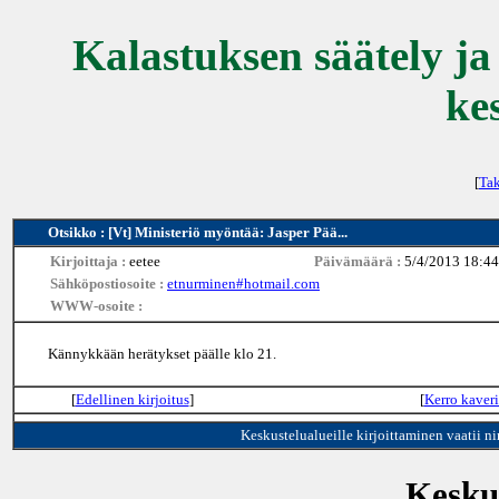
Kalastuksen säätely ja
ke
[
Tak
Otsikko : [Vt] Ministeriö myöntää: Jasper Pää...
Kirjoittaja :
eetee
Päivämäärä :
5/4/2013 18:44
Sähköpostiosoite :
etnurminen#hotmail.com
WWW-osoite :
Kännykkään herätykset päälle klo 21.
[
Edellinen kirjoitus
]
[
Kerro kaveri
Keskustelualueille kirjoittaminen vaatii n
Keskus