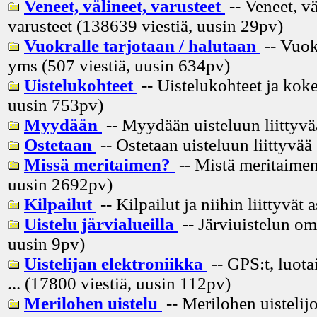
Veneet, välineet, varusteet
-- Veneet, vä
varusteet (138639 viestiä, uusin
29pv
)
Vuokralle tarjotaan / halutaan
-- Vuok
yms (507 viestiä, uusin
634pv
)
Uistelukohteet
-- Uistelukohteet ja koke
uusin
753pv
)
Myydään
-- Myydään uisteluun liittyvä
Ostetaan
-- Ostetaan uisteluun liittyvää
Missä meritaimen?
-- Mistä meritaimen
uusin
2692pv
)
Kilpailut
-- Kilpailut ja niihin liittyvät 
Uistelu järvialueilla
-- Järviuistelun om
uusin
9pv
)
Uistelijan elektroniikka
-- GPS:t, luota
... (17800 viestiä, uusin
112pv
)
Merilohen uistelu
-- Merilohen uistelij