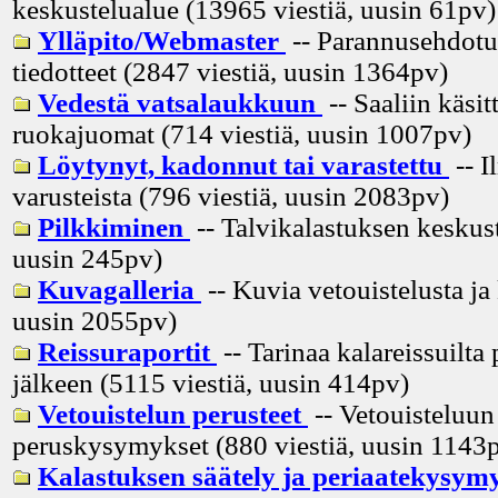
keskustelualue (13965 viestiä, uusin
61pv
)
Ylläpito/Webmaster
-- Parannusehdotuk
tiedotteet (2847 viestiä, uusin
1364pv
)
Vedestä vatsalaukkuun
-- Saaliin käsitt
ruokajuomat (714 viestiä, uusin
1007pv
)
Löytynyt, kadonnut tai varastettu
-- I
varusteista (796 viestiä, uusin
2083pv
)
Pilkkiminen
-- Talvikalastuksen keskust
uusin
245pv
)
Kuvagalleria
-- Kuvia vetouistelusta ja
uusin
2055pv
)
Reissuraportit
-- Tarinaa kalareissuilta 
jälkeen (5115 viestiä, uusin
414pv
)
Vetouistelun perusteet
-- Vetouisteluun 
peruskysymykset (880 viestiä, uusin
1143
Kalastuksen säätely ja periaatekysym