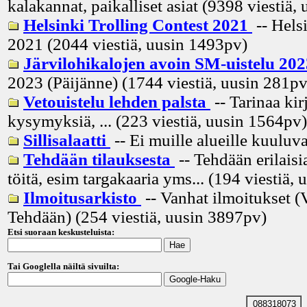
kalakannat, paikalliset asiat (9398 viestiä, 
Helsinki Trolling Contest 2021
-- Hels
2021 (2044 viestiä, uusin
1493pv
)
Järvilohikalojen avoin SM-uistelu 20
2023 (Päijänne) (1744 viestiä, uusin
281p
Vetouistelu lehden palsta
-- Tarinaa kir
kysymyksiä, ... (223 viestiä, uusin
1564pv
)
Sillisalaatti
-- Ei muille alueille kuuluva
Tehdään tilauksesta
-- Tehdään erilaisia
töitä, esim targakaaria yms... (194 viestiä, 
Ilmoitusarkisto
-- Vanhat ilmoitukset (
Tehdään) (254 viestiä, uusin
3897pv
)
Etsi suoraan keskusteluista:
Tai Googlella näiltä sivuilta:
088318073