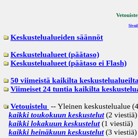
Vetouiste
Sivui
Keskustelualueiden säännöt
Keskustelualueet (päätaso)
Keskustelualueet (päätaso ei Flash)
50 viimeistä kaikilta keskustelualueilt
Viimeiset 24 tuntia kaikilta keskustelu
Vetouistelu
-- Yleinen keskustelualue (4
kaikki toukokuun keskustelut
(2 viestiä)
kaikki lokakuun keskustelut
(1 viestiä)
kaikki heinäkuun keskustelut
(3 viestiä)