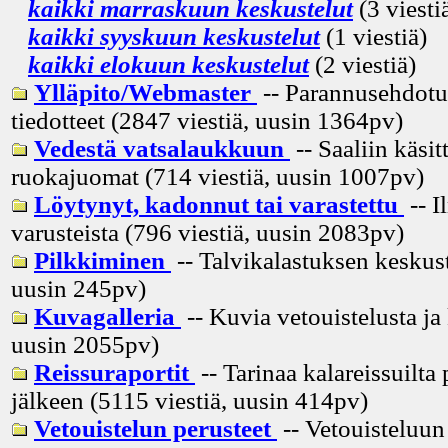
kaikki marraskuun keskustelut
(3 viesti
kaikki syyskuun keskustelut
(1 viestiä)
kaikki elokuun keskustelut
(2 viestiä)
Ylläpito/Webmaster
-- Parannusehdotuk
tiedotteet (2847 viestiä, uusin
1364pv
)
Vedestä vatsalaukkuun
-- Saaliin käsitt
ruokajuomat (714 viestiä, uusin
1007pv
)
Löytynyt, kadonnut tai varastettu
-- I
varusteista (796 viestiä, uusin
2083pv
)
Pilkkiminen
-- Talvikalastuksen keskust
uusin
245pv
)
Kuvagalleria
-- Kuvia vetouistelusta ja
uusin
2055pv
)
Reissuraportit
-- Tarinaa kalareissuilta 
jälkeen (5115 viestiä, uusin
414pv
)
Vetouistelun perusteet
-- Vetouisteluun 