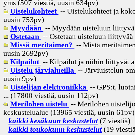
yms (507 viestiä, uusin
634pv
)
Uistelukohteet
-- Uistelukohteet ja koke
uusin
753pv
)
Myydään
-- Myydään uisteluun liittyvä
Ostetaan
-- Ostetaan uisteluun liittyvää
Missä meritaimen?
-- Mistä meritaimen
uusin
2692pv
)
Kilpailut
-- Kilpailut ja niihin liittyvät 
Uistelu järvialueilla
-- Järviuistelun om
uusin
9pv
)
Uistelijan elektroniikka
-- GPS:t, luota
... (17800 viestiä, uusin
112pv
)
Merilohen uistelu
-- Merilohen uistelij
keskustelualue (13965 viestiä, uusin
61pv
)
kaikki kesäkuun keskustelut
(7 viestiä)
kaikki toukokuun keskustelut
(19 viestiä